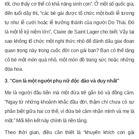
tốt, cho thấy cơ thể có khả năng sinh con”. Ở một số quốc gia,
đến tuổi dậy thì, “các bé gái được tổ chức một buổi lễ tương
tự như lễ cưới hoặc lễ trưởng thành của người Do Thái. Đó
là một lễ kỷ niệm lớn”, Claire de Saint Lager cho biết. Vậy tại
sao không tổ chức một nghi thức nhỏ để đánh dấu giai đoạn
quan trọng này trong cuộc đời con gái bạn? Bạn có thể tặng
cô bé một món quà nhỏ, một món đồ trang sức hoặc những
đóa hoa.
3. “Con là một người phụ nữ độc đáo và duy nhất”
Mẹ là người đầu tiên mà một đứa trẻ gắn bó và đồng cảm.
“Ngay từ những khoảnh khắc đầu đời, thậm chí chưa có sự
phân biệt giữa hai cơ thể, vì đứa bé cảm nhận mình và mẹ là
một.” Mối liên kết này chính là nền tảng.
Theo thời gian, điều cần thiết là “khuyến khích con gái