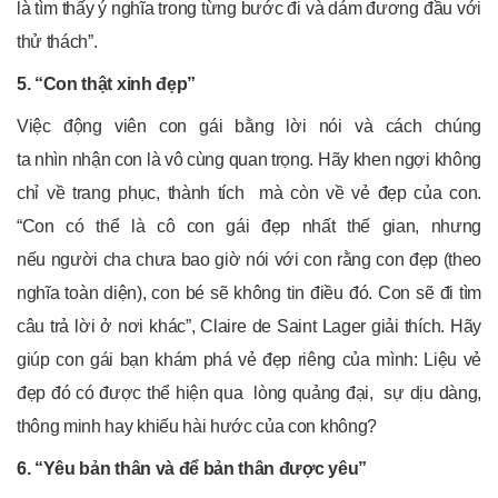
là tìm thấy ý nghĩa trong từng bước đi và dám đương đầu với
thử thách”.
5. “Con thật xinh đẹp”
Việc động viên con gái bằng lời nói và cách chúng
ta nhìn nhận con là vô cùng quan trọng. Hãy khen ngợi không
chỉ về trang phục, thành tích mà còn về vẻ đẹp của con.
“Con có thể là cô con gái đẹp nhất thế gian, nhưng
nếu người cha chưa bao giờ nói với con rằng con đẹp (theo
nghĩa toàn diện), con bé sẽ không tin điều đó. Con sẽ đi tìm
câu trả lời ở nơi khác”, Claire de Saint Lager giải thích. Hãy
giúp con gái bạn khám phá vẻ đẹp riêng của mình: Liệu vẻ
đẹp đó có được thể hiện qua lòng quảng đại, sự dịu dàng,
thông minh hay khiếu hài hước của con không?
6. “Yêu bản thân và để bản thân được yêu”