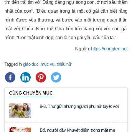
tim đến trái tim với Đấng đang ngự trong con, ở nơi sâu thẳm
nhất của con“. “Điều quan trọng là một cô gái cần biết rằng
mình được yêu thương, và bước vào mối tương quan thân
mật với Chúa. Như thể Cha trên trời đang nói với con gái
mình: “Con thật xinh đẹp; con là con gái yêu dấu của ta.”
Nguồn:
https://dongten.net
Tagged in
giáo dục
,
mục vụ
,
thiếu nữ
CÙNG CHUYÊN MỤC
8-3, Thư gửi những người phụ nữ tuyệt vời
Bố, người đầy khuyết điểm trong mắt mẹ