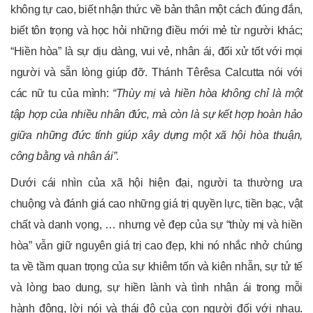
không tự cao, biết nhận thức về bản thân một cách đúng đắn,
biết tôn trọng và học hỏi những điều mới mẻ từ người khác;
“Hiền hòa” là sự dịu dàng, vui vẻ, nhân ái, đối xử tốt với mọi
người và sẵn lòng giúp đỡ. Thánh Têrêsa Calcutta nói với
các nữ tu của mình:
“Thùy mị và hiền hòa không chỉ là một
tập hợp của nhiều nhân đức, mà còn là sự kết hợp hoàn hảo
giữa những đức tính giúp xây dựng một xã hội hòa thuận,
công bằng và nhân ái”
.
Dưới cái nhìn của xã hội hiện đại, người ta thường ưa
chuộng và đánh giá cao những giá trị quyền lực, tiền bạc, vật
chất và danh vọng, … nhưng vẻ đẹp của sự “thùy mị và hiền
hòa” vẫn giữ nguyên giá trị cao đẹp, khi nó nhắc nhở chúng
ta về tầm quan trọng của sự khiêm tốn và kiên nhẫn, sự tử tế
và lòng bao dung, sự hiền lành và tình nhân ái trong mỗi
hành động, lời nói và thái độ của con người đối với nhau.