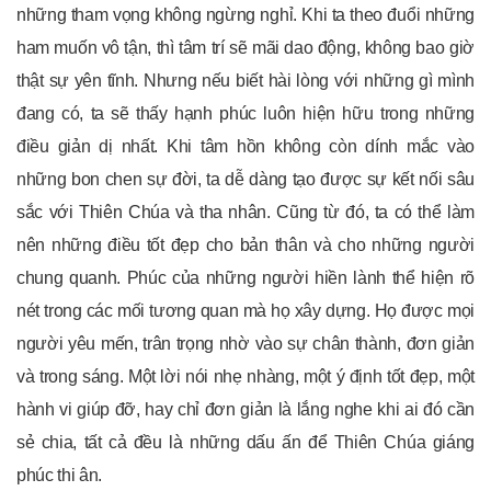
những tham vọng không ngừng nghỉ. Khi ta theo đuổi những
ham muốn vô tận, thì tâm trí sẽ mãi dao động, không bao giờ
thật sự yên tĩnh. Nhưng nếu biết hài lòng với những gì mình
đang có, ta sẽ thấy hạnh phúc luôn hiện hữu trong những
điều giản dị nhất. Khi tâm hồn không còn dính mắc vào
những bon chen sự đời, ta dễ dàng tạo được sự kết nối sâu
sắc với Thiên Chúa và tha nhân. Cũng từ đó, ta có thể làm
nên những điều tốt đẹp cho bản thân và cho những người
chung quanh. Phúc của những người hiền lành thể hiện rõ
nét trong các mối tương quan mà họ xây dựng. Họ được mọi
người yêu mến, trân trọng nhờ vào sự chân thành, đơn giản
và trong sáng. Một lời nói nhẹ nhàng, một ý định tốt đẹp, một
hành vi giúp đỡ, hay chỉ đơn giản là lắng nghe khi ai đó cần
sẻ chia, tất cả đều là những dấu ấn để Thiên Chúa giáng
phúc thi ân.