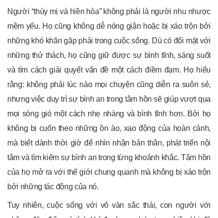
Người “thùy mị và hiền hòa” không phải là người nhu nhược
mềm yếu. Họ cũng không dễ nóng giận hoặc bị xáo trộn bởi
những khó khăn gặp phải trong cuộc sống. Dù có đối mặt với
những thử thách, họ cũng giữ được sự bình tĩnh, sáng suốt
và tìm cách giải quyết vấn đề một cách điềm đạm. Họ hiểu
rằng: không phải lúc nào mọi chuyện cũng diễn ra suôn sẻ,
nhưng việc duy trì sự bình an trong tâm hồn sẽ giúp vượt qua
mọi sóng gió một cách nhẹ nhàng và bình tĩnh hơn. Bởi họ
không bị cuốn theo những ồn ào, xao động của hoàn cảnh,
mà biết dành thời giờ để nhìn nhận bản thân, phát triển nội
tâm và tìm kiếm sự bình an trong từng khoảnh khắc. Tâm hồn
của họ mở ra với thế giới chung quanh mà không bị xáo trộn
bởi những tác động của nó.
Tuy nhiên, cuộc sống với vô vàn sắc thái, con người với