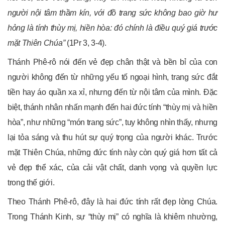
người nội tâm thầm kín, với đồ trang sức không bao giờ hư
hỏng là tính thùy mị, hiền hòa: đó chính là điều quý giá trước
mặt Thiên Chúa”
(1Pr 3, 3-4).
Thánh Phê-rô nói đến vẻ đẹp chân thật và bền bỉ của con
người không đến từ những yếu tố ngoại hình, trang sức đắt
tiền hay áo quần xa xỉ, nhưng đến từ nội tâm của mình. Đặc
biệt, thánh nhân nhấn mạnh đến hai đức tính “thùy mị và hiền
hòa”, như những “món trang sức”, tuy không nhìn thấy, nhưng
lại tỏa sáng và thu hút sự quý trọng của người khác. Trước
mặt Thiên Chúa, những đức tính này còn quý giá hơn tất cả
vẻ đẹp thể xác, của cải vật chất, danh vọng và quyền lực
trong thế giới.
Theo Thánh Phê-rô, đây là hai đức tính rất đẹp lòng Chúa.
Trong Thánh Kinh, sự “thùy mị” có nghĩa là khiêm nhường,