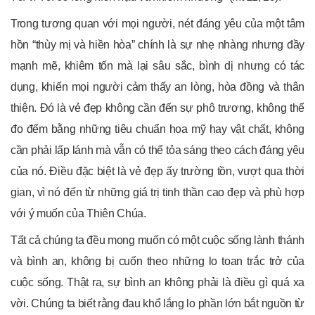
Trong tương quan với mọi người, nét đáng yêu của một tâm
hồn “thùy mị và hiền hòa” chính là sự nhẹ nhàng nhưng đầy
mạnh mẽ, khiêm tốn mà lại sâu sắc, bình dị nhưng có tác
dụng, khiến mọi người cảm thấy an lòng, hòa đồng và thân
thiện. Đó là vẻ đẹp không cần đến sự phô trương, không thể
đo đếm bằng những tiêu chuẩn hoa mỹ hay vật chất, không
cần phải lấp lánh mà vẫn có thể tỏa sáng theo cách đáng yêu
của nó. Điều đặc biệt là vẻ đẹp ấy trường tồn, vượt qua thời
gian, vì nó đến từ những giá trị tinh thần cao đẹp và phù hợp
với ý muốn của Thiên Chúa.
Tất cả chúng ta đều mong muốn có một cuộc sống lành thánh
và bình an, không bị cuốn theo những lo toan trắc trở của
cuộc sống. Thật ra, sự bình an không phải là điều gì quá xa
vời. Chúng ta biết rằng đau khổ lắng lo phần lớn bắt nguồn từ