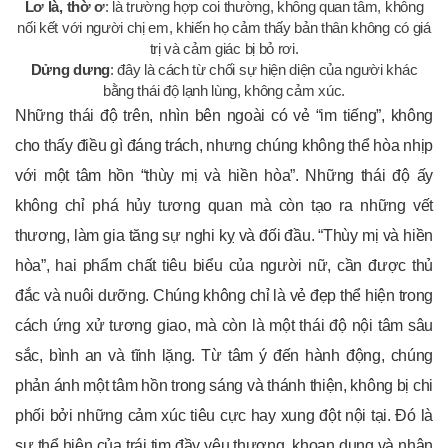
Lơ là, thờ ơ
: là trường hợp coi thường, không quan tâm, không
nối kết với người chị em, khiến họ cảm thấy bản thân không có giá
trị và cảm giác bị bỏ rơi.
Dửng dưng
: đây là cách từ chối sự hiện diện của người khác
bằng thái độ lạnh lùng, không cảm xúc.
Những thái độ trên, nhìn bên ngoài có vẻ “im tiếng”, không
cho thấy điều gì đáng trách, nhưng chúng không thể hòa nhịp
với một tâm hồn “thùy mị và hiền hòa”. Những thái độ ấy
không chỉ phá hủy tương quan mà còn tạo ra những vết
thương, làm gia tăng sự nghi kỵ và đối đầu. “Thùy mị và hiền
hòa”, hai phẩm chất tiêu biểu của người nữ, cần được thủ
đắc và nuôi dưỡng. Chúng không chỉ là vẻ đẹp thể hiện trong
cách ứng xử tương giao, mà còn là một thái độ nội tâm sâu
sắc, bình an và tĩnh lặng. Từ tâm ý đến hành động, chúng
phản ánh một tâm hồn trong sáng và thánh thiện, không bị chi
phối bởi những cảm xúc tiêu cực hay xung đột nội tại. Đó là
sự thể hiện của trái tim đầy yêu thương, khoan dung và nhân