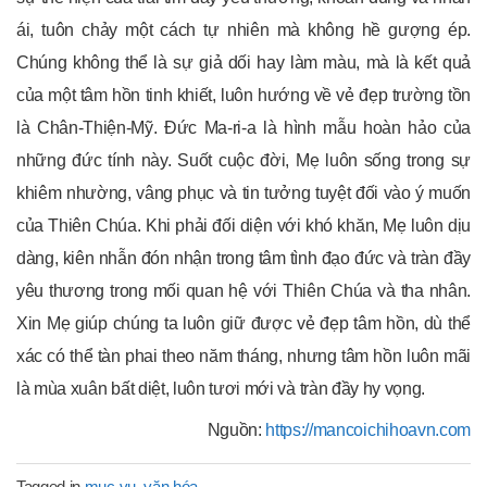
ái, tuôn chảy một cách tự nhiên mà không hề gượng ép.
Chúng không thể là sự giả dối hay làm màu, mà là kết quả
của một tâm hồn tinh khiết, luôn hướng về vẻ đẹp trường tồn
là Chân-Thiện-Mỹ. Đức Ma-ri-a là hình mẫu hoàn hảo của
những đức tính này. Suốt cuộc đời, Mẹ luôn sống trong sự
khiêm nhường, vâng phục và tin tưởng tuyệt đối vào ý muốn
của Thiên Chúa. Khi phải đối diện với khó khăn, Mẹ luôn dịu
dàng, kiên nhẫn đón nhận trong tâm tình đạo đức và tràn đầy
yêu thương trong mối quan hệ với Thiên Chúa và tha nhân.
Xin Mẹ giúp chúng ta luôn giữ được vẻ đẹp tâm hồn, dù thể
xác có thể tàn phai theo năm tháng, nhưng tâm hồn luôn mãi
là mùa xuân bất diệt, luôn tươi mới và tràn đầy hy vọng.
Nguồn:
https://mancoichihoavn.com
Tagged in
mục vụ
,
văn hóa