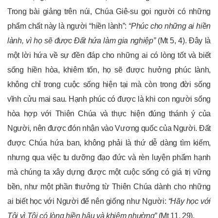
Trong bài giảng trên núi, Chúa Giê-su gọi người có những
phẩm chất này là người “hiền lành”:
“Phúc cho những ai hiền
lành, vì họ sẽ được Đất hứa làm gia nghiệp”
(Mt 5, 4). Đây là
một lời hứa về sự đền đáp cho những ai có lòng tốt và biết
sống hiền hòa, khiêm tốn, họ sẽ được hưởng phúc lành,
không chỉ trong cuộc sống hiện tại mà còn trong đời sống
vĩnh cửu mai sau. Hạnh phúc có được là khi con người sống
hòa hợp với Thiên Chúa và thực hiện đúng thánh ý của
Người, nên được đón nhận vào Vương quốc của Người. Đất
được Chúa hứa ban, không phải là thứ dễ dàng tìm kiếm,
nhưng qua việc tu dưỡng đạo đức và rèn luyện phẩm hạnh
mà chúng ta xây dựng được một cuộc sống có giá trị vững
bền, như một phần thưởng từ Thiên Chúa dành cho những
ai biết học với Người để nên giống như Người:
“Hãy học với
Tôi vì Tôi có lòng hiền hậu và khiêm nhường”
(Mt 11, 29).