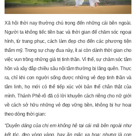
Xã hội thời nay thường chú trọng đến những cái bên ngoài.
Người ta không tiếc tiền bạc và thời gian để chăm sóc ngoại
hình, từ trang phục, cách làm đẹp cho đến các phương tiện
thẩm mỹ. Trong sự chạy đua này, ít ai còn dành thời gian cho
việc vun trồng những giá trị tinh thần. Vì thế, sự chăm sóc tâm
hồn và xây đắp chiều sâu nội tâm thường bị lãng quên. Thực
ra, chỉ khi con người sống được những vẻ đẹp tinh thần và
tâm linh, họ mới có thể tiếp xúc với bản thể chân thật của
mình. Thánh Phê-rô đã có lời khuyên cách riêng cho nữ giới
về cách sở hữu những vẻ đẹp vững bền, không bị hư hoại
theo dòng thời gian:
“Duyên dáng của chị em không hệ tại cái mã bên ngoài như
kết tóc, đeo vòng vàng, hay ăn mặc xa hoa; nhưng là con