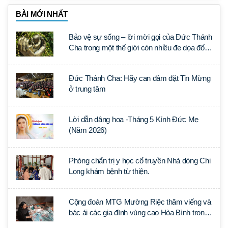
BÀI MỚI NHẤT
Bảo vệ sự sống – lời mời gọi của Đức Thánh
Cha trong một thế giới còn nhiều đe dọa đối
với sự sống
Đức Thánh Cha: Hãy can đảm đặt Tin Mừng
ở trung tâm
Lời dẫn dâng hoa -Tháng 5 Kính Đức Mẹ
(Năm 2026)
Phòng chẩn trị y học cổ truyền Nhà dòng Chi
Long khám bệnh từ thiện.
Cộng đoàn MTG Mường Riệc thăm viếng và
bác ái các gia đình vùng cao Hòa Bình trong
Tuần Thánh