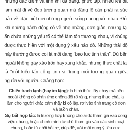
những đặc điểm và tính khí đa dạng, phức tạp, nhiều khi đã
làm mất đi vẻ đẹp tương quan mà đáng lẽ cần phải ra sức
bảo vệ, đặc biệt nơi những người sống chung với nhau. Đôi
khi những hành động có vẻ nhẹ nhàng, đơn giản, nhưng lại
ẩn chứa những yếu tố có thể làm tổn thương nhau, vì chúng
được thực hiện với một dụng ý xấu nào đó. Những thái độ
này thường được coi là một dạng “bạo lực tinh thần”. Dù bên
ngoài không gây xáo trộn hay xung khắc, nhưng thực chất lại
là “một kiểu tấn công tinh vi “trong mối tương quan giữa
người với người. Chẳng hạn:
Chiến tranh lạnh (hay im lặng)
: là hình thức tẩy chay mà bên
ngoài không có phản ứng chống đối rõ ràng, nhưng thực chất lại
làm cho người khác cảm thấy bị cô lập, rơi vào tình trạng cô đơn
và buồn chán.
Sự bất hợp tác
: là trường hợp không cho ai đó tham gia vào công
việc chung, hoặc chính mình từ chối tham gia vào các sinh hoạt
chung, hoặc từ chối hỗ trợ, giúp đỡ, với một dụng ý tiêu cực.