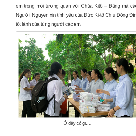
em trong mối tương quan với Chúa Kitô – Đấng mà cá
Người. Nguyện xin tình yêu của Đức Ki-tô Chịu Đóng Đi
tốt lành của từng người các em.
Ở đây có gì…..