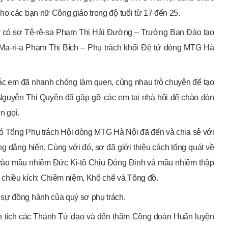
ho các bạn nữ Công giáo trong độ tuổi từ 17 đến 25.
ày có sơ Tê-rê-sa Phạm Thị Hải Đường – Trưởng Ban Đào tạo
Ma-ri-a Phạm Thị Bích – Phụ trách khối Đệ tử dòng MTG Hà
 các em đã nhanh chóng làm quen, cùng nhau trò chuyện để tạo
 Nguyễn Thị Quyên đã gặp gỡ các em tại nhà hội để chào đón
n gọi.
ó Tổng Phụ trách Hội dòng MTG Hà Nội đã đến và chia sẻ với
ng dâng hiến. Cùng với đó, sơ đã giới thiệu cách tổng quát về
 vào mầu nhiệm Đức Ki-tô Chịu Đóng Đinh và mầu nhiệm thập
 chiều kích: Chiêm niệm, Khổ chế và Tông đồ.
 sự đồng hành của quý sơ phụ trách.
nh tích các Thánh Tử đạo và đến thăm Cộng đoàn Huấn luyện