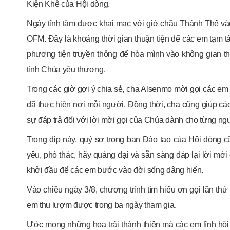
Kiện Khê của Hội dòng.
Ngày tĩnh tâm được khai mạc với giờ chầu Thánh Thể và
OFM. Đây là khoảng thời gian thuận tiện để các em tạm tá
phương tiện truyền thông để hòa mình vào không gian t
tình Chúa yêu thương.
Trong các giờ gợi ý chia sẻ, cha Alsenmo mời gọi các em
đã thực hiện nơi mỗi người. Đồng thời, cha cũng giúp các
sự đáp trả đối với lời mời gọi của Chúa dành cho từng ng
Trong dịp này, quý sơ trong ban Đào tạo của Hội dòng
yêu, phó thác, hãy quảng đại và sẵn sàng đáp lại lời mời
khởi đầu để các em bước vào đời sống dâng hiến.
Vào chiều ngày 3/8, chương trình tìm hiểu ơn gọi lần thứ 2
em thu lượm được trong ba ngày tham gia.
Ước mong những hoa trái thánh thiện mà các em lĩnh hội