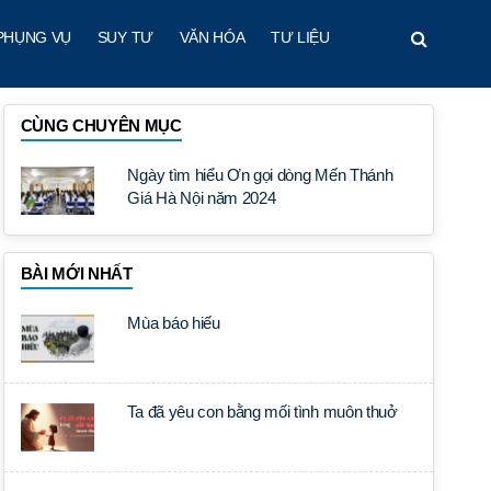
PHỤNG VỤ
SUY TƯ
VĂN HÓA
TƯ LIỆU
CÙNG CHUYÊN MỤC
Ngày tìm hiểu Ơn gọi dòng Mến Thánh
Giá Hà Nội năm 2024
BÀI MỚI NHẤT
Mùa báo hiếu
Ta đã yêu con bằng mối tình muôn thuở