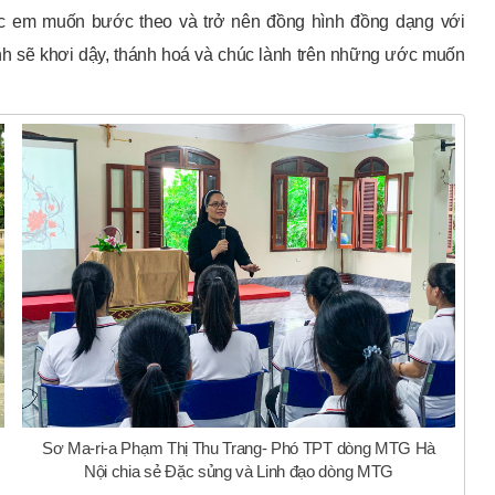
c em muốn bước theo và trở nên đồng hình đồng dạng với
nh sẽ khơi dậy, thánh hoá và chúc lành trên những ước muốn
Sơ Ma-ri-a Phạm Thị Thu Trang- Phó TPT dòng MTG Hà
Nội chia sẻ Đặc sủng và Linh đạo dòng MTG