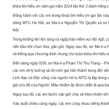
khóa tìm hiểu ơn năm gọi năm 2024 lần thứ 2 dành riêng c
Đồng hành với các em trong khoá tìm hiểu ơn gọi lần n
dòng MTG Hà Nội, sơ Ma-ri-a Nguyễn Thị Quyên và sơ 
Nội.
Trong không khí rộn ràng và ngập tràn niềm vui hội ngộ,
nên bầu khí chan hòa, gần gũi. Ngay sau đó, sơ Ma-ri-a
và thông qua chương trình chung cho toàn khóa tìm hiểu ơ
Đến sáng ngày 02/8, sơ Ma-ri-a Phạm Thị Thu Trang – Ph
các em về lý tưởng và lời mời gọi nên thánh trong đời số
Linh đạo và Đặc sủng của người nữ tu MTG là tập trung
giá cứu độ của Người. Mầu nhiệm ấy được diễn tả qua ba
Ngay sau đó, các em bước vào giờ chia sẻ theo nhóm với
Vào buổi chiều cùng ngày, các em cùng nhau viếng thá