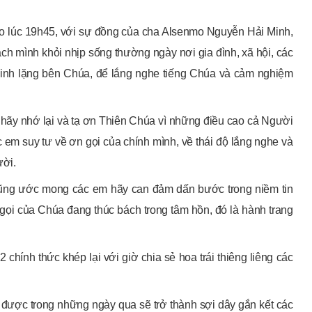
o lúc 19h45, với sự đồng của cha Alsenmo Nguyễn Hải Minh,
ch mình khỏi nhịp sống thường ngày nơi gia đình, xã hội, các
hinh lặng bên Chúa, để lắng nghe tiếng Chúa và cảm nghiệm
 hãy nhớ lại và tạ ơn Thiên Chúa vì những điều cao cả Người
 em suy tư về ơn gọi của chính mình, về thái độ lắng nghe và
ười.
 cũng ước mong các em hãy can đảm dấn bước trong niềm tin
 gọi của Chúa đang thúc bách trong tâm hồn, đó là hành trang
 chính thức khép lại với giờ chia sẻ hoa trái thiêng liêng các
 được trong những ngày qua sẽ trở thành sợi dây gắn kết các