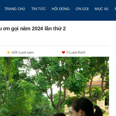
TRANG CHỦ
TIN TỨC
HỘI DÒNG
ƠN GỌI
MỤC VỤ
 ơn gọi năm 2024 lần thứ 2
424 Lượt xem
0
Lượt thích