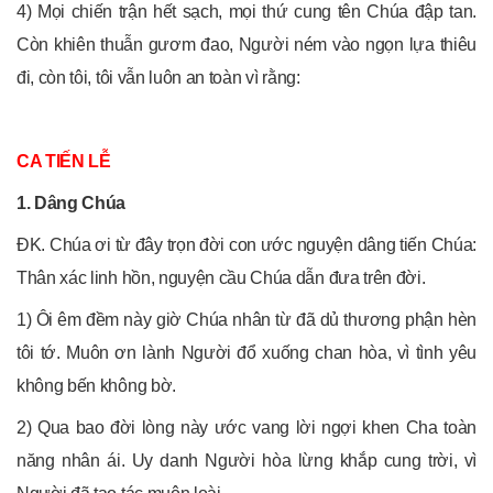
4) Mọi chiến trận hết sạch, mọi thứ cung tên Chúa đập tan.
Còn khiên thuẫn gươm đao, Người ném vào ngọn lựa thiêu
đi, còn tôi, tôi vẫn luôn an toàn vì rằng:
CA TIẾN LỄ
1. Dâng Chúa
ĐK. Chúa ơi từ đây trọn đời con ước nguyện dâng tiến Chúa:
Thân xác linh hồn, nguyện cầu Chúa dẫn đưa trên đời.
1) Ôi êm đềm này giờ Chúa nhân từ đã dủ thương phận hèn
tôi tớ. Muôn ơn lành Người đổ xuống chan hòa, vì tình yêu
không bến không bờ.
2) Qua bao đời lòng này ước vang lời ngợi khen Cha toàn
năng nhân ái. Uy danh Người hòa lừng khắp cung trời, vì