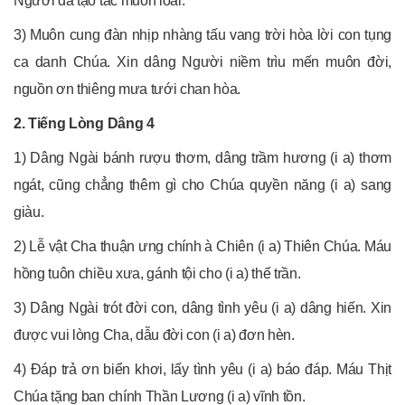
Người đã tạo tác muôn loài.
3) Muôn cung đàn nhịp nhàng tấu vang trời hòa lời con tụng
ca danh Chúa. Xin dâng Người niềm trìu mến muôn đời,
nguồn ơn thiêng mưa tưới chan hòa.
2. Tiếng Lòng Dâng 4
1) Dâng Ngài bánh rượu thơm, dâng trầm hương (i a) thơm
ngát, cũng chẳng thêm gì cho Chúa quyền năng (i a) sang
giàu.
2) Lễ vật Cha thuận ưng chính à Chiên (i a) Thiên Chúa. Máu
hồng tuôn chiều xưa, gánh tội cho (i a) thế trần.
3) Dâng Ngài trót đời con, dâng tình yêu (i a) dâng hiến. Xin
được vui lòng Cha, dẫu đời con (i a) đơn hèn.
4) Đáp trả ơn biển khơi, lấy tình yêu (i a) báo đáp. Máu Thịt
Chúa tặng ban chính Thần Lương (i a) vĩnh tồn.