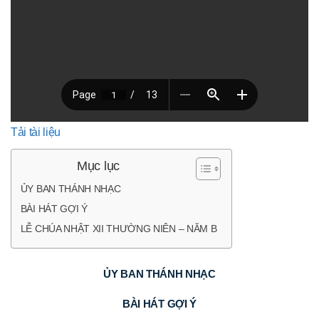
Tải tài liệu
Mục lục
ỦY BAN THÁNH NHẠC
BÀI HÁT GỢI Ý
LỄ CHÚA NHẬT XII THƯỜNG NIÊN – NĂM B
ỦY BAN THÁNH NHẠC
BÀI HÁT GỢI Ý