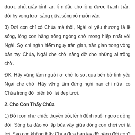
được phút giây bình an, tìm đâu cho lòng được thanh thản,
đời hy vọng tươi sáng giữa sóng xô muôn vàn.
3) Đời con chỉ có Chúa mà thôi, Ngài ơi yêu thương là lẽ
sống, lòng con hằng trông ngóng chờ mong hiệp nhất với
Ngài. Sợ chi ngàn hiểm nguy trần gian, trần gian trong vòng
bàn tay Chúa, Ngài che chở nâng đỡ cho những ai trông
chờ.
ĐK. Hãy vững tâm người ơi chớ lo sợ, qua bến bờ tình yêu
Ngài che chở. Hãy vững tâm đừng nghi nan chi nữa, có
Chúa trong đời biển trời lại đẹp tươi.
2. Cho Con Thấy Chúa
1) Đời con như chiếc thuyền trôi, lênh đênh xuôi ngược dòng
đời. Sóng ba đào xô lấp bủa vây giữa dòng con chới với tả
tơi. Sao con không thấy Chúa đưa bàn tay đỡ nâng đời con?