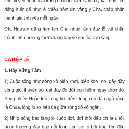
chết vì yêu nhân loại trong chốn tối tăm. Này đây xác hồn con
dâng hiến để như lễ chiều hôm xin vâng ý Cha, chấp nhận
thánh giá tình yêu mỗi ngày.
ĐK. Nguyện dâng tiến lên Cha nhân lành đây lễ vật chân
thành, như hương thơm đang bay về nơi tòa cao sang.
CA HIỆP LỄ
1. Hãy Vững Tâm
1) Cuộc sống như sóng xô biển khơi, biển khơi nơi đây đầy
sóng gió, thuyền trôi dạt đây đó đời con hiểm nguy khôn dò.
Bỗng nhiên Ngài đến trong trời đêm, lòng con đâu ngờ rằng
là Chúa, lòng lo sợ héo úa giữa sóng xô vô ngần.
2) Nhịp sống bao lắng lo cuộc đời, đời thôi đâu chỉ là u tối,
buồn thương đầy bao nỗi lòng con sợ lo bồi hồi. Tìm đâu