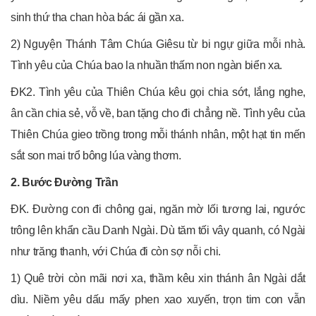
sinh thứ tha chan hòa bác ái gần xa.
2) Nguyện Thánh Tâm Chúa Giêsu từ bi ngự giữa mỗi nhà.
Tình yêu của Chúa bao la nhuần thấm non ngàn biển xa.
ĐK2. Tình yêu của Thiên Chúa kêu gọi chia sớt, lắng nghe,
ân cần chia sẻ, vỗ về, ban tặng cho đi chẳng nề. Tình yêu của
Thiên Chúa gieo trồng trong mỗi thánh nhân, một hạt tin mến
sắt son mai trổ bông lúa vàng thơm.
2. Bước Đường Trần
ĐK. Đường con đi chông gai, ngăn mờ lối tương lai, ngước
trông lên khẩn cầu Danh Ngài. Dù tăm tối vây quanh, có Ngài
như trăng thanh, với Chúa đi còn sợ nỗi chi.
1) Quê trời còn mãi nơi xa, thầm kêu xin thánh ân Ngài dắt
dìu. Niềm yêu dấu mấy phen xao xuyến, trọn tim con vẫn