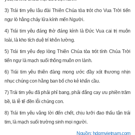
3) Trái tim yêu lâu đài Thiên Chúa tòa trót cho Vua Trời tiến
ngự lò hằng cháy lửa kính mến Người.
4) Trái tim yêu đáng thờ đáng kính là Đức Vua cai trị muôn
loài, là kho tích duệ trí khôn lường.
5) Trái tim yêu đẹp lòng Thiên Chúa tòa trót tính Chúa Trời
tiến ngự là mạch suối thông muôn ơn lành.
6) Trái tim yêu thiên đàng mong ước đầy xót thương nhịn
nhục chúng con hằng ban bố cho kẻ khẩn cầu.
7) Trái tim yêu đã phải phỉ bang, phải đắng cay ưu phiền trăm
bề, là lễ tế đền lỗi chúng con.
8) Trái tim yêu vâng lời đến chết, chịu lưỡi đao thấu tận trái
tim, là mạch suối trường sinh mọi người.
Nguồn: hdgmvietnam.com