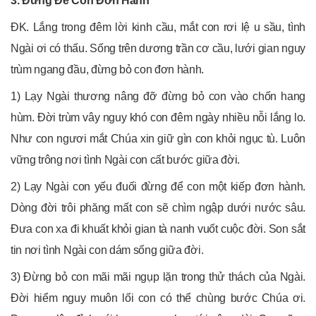
3. Đừng Để Con Đơn Hành
ĐK. Lắng trong đêm lời kinh cầu, mắt con rơi lệ u sầu, tình
Ngài ơi có thấu. Sống trên dương trần cơ cầu, lưới gian nguy
trùm ngang đầu, đừng bỏ con đơn hành.
1) Lạy Ngài thương nâng đỡ đừng bỏ con vào chốn hang
hùm. Đời trùm vây nguy khó con đêm ngày nhiều nỗi lắng lo.
Như con ngươi mắt Chúa xin giữ gìn con khỏi ngục tù. Luôn
vững trông nơi tình Ngài con cất bước giữa đời.
2) Lạy Ngài con yếu đuối đừng để con một kiếp đơn hành.
Dòng đời trôi phăng mất con sẽ chìm ngập dưới nước sâu.
Đưa con xa đi khuất khỏi gian tà nanh vuốt cuộc đời. Son sắt
tin nơi tình Ngài con dám sống giữa đời.
3) Đừng bỏ con mãi mãi ngụp lặn trong thử thách của Ngài.
Đời hiểm nguy muôn lối con có thể chùng bước Chúa ơi.