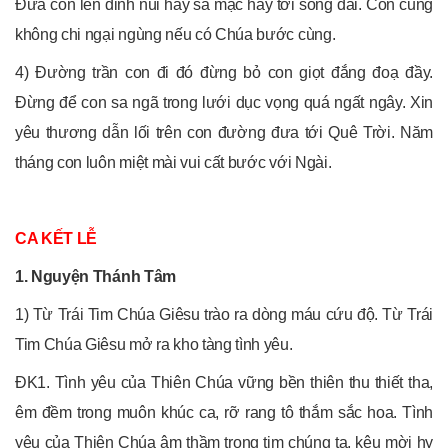
Đưa con lên đỉnh núi hay sa mạc hay tới sông dài. Con cũng
không chi ngại ngùng nếu có Chúa bước cùng.
4) Đường trần con đi đó đừng bỏ con giọt đắng đoạ đầy.
Đừng để con sa ngã trong lưới dục vọng quá ngất ngây. Xin
yêu thương dẫn lối trên con đường đưa tới Quê Trời. Năm
tháng con luôn miệt mài vui cất bước với Ngài.
CA KẾT LỄ
1. Nguyện Thánh Tâm
1) Từ Trái Tim Chúa Giêsu trào ra dòng máu cứu độ. Từ Trái
Tim Chúa Giêsu mở ra kho tàng tình yêu.
ĐK1. Tình yêu của Thiên Chúa vững bền thiên thu thiết tha,
êm đềm trong muôn khúc ca, rỡ rang tô thắm sắc hoa. Tình
yêu của Thiên Chúa âm thầm trong tim chúng ta, kêu mời hy