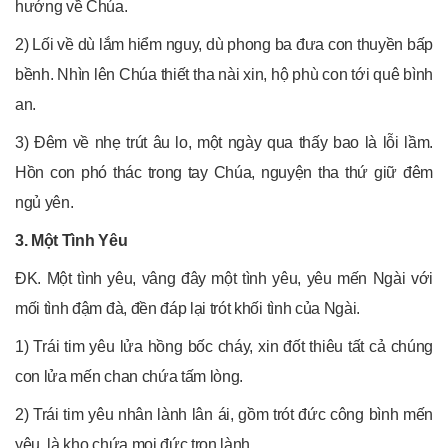
hướng về Chúa.
2) Lối về dù lắm hiểm nguy, dù phong ba đưa con thuyền bấp
bềnh. Nhìn lên Chúa thiết tha nài xin, hộ phù con tới quê bình
an.
3) Đêm về nhẹ trút âu lo, một ngày qua thấy bao là lỗi lầm.
Hồn con phó thác trong tay Chúa, nguyện tha thứ giữ đêm
ngủ yên.
3. Một Tình Yêu
ĐK. Một tình yêu, vâng đây một tình yêu, yêu mến Ngài với
mối tình đậm đà, đền đáp lại trót khối tình của Ngài.
1) Trái tim yêu lửa hồng bốc cháy, xin đốt thiêu tất cả chúng
con lửa mến chan chứa tấm lòng.
2) Trái tim yêu nhân lành lân ái, gồm trót đức công bình mến
yêu, là kho chứa mọi đức trọn lành.