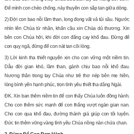
Để mình con chèo chống, này thuyền con sắp tan giữa dòng.
2) Đời con bao nỗi lầm than, long đong vất vả tủi sầu. Ngước
nhìn lên Chúa từ nhân, khấn cầu xin Chúa dủ thương. Xin
bên con Chúa hỡi, khi đời con đắng cay khổ đau. Đừng để
con quỵ ngã, đừng để con nát tan cõi lòng.
3) Lời kinh tha thiết nguyện xin cho con vững một niềm tin.
Dẫu đời gian khó, lầm than, gánh chịu bao nỗi khổ đau.
Nương thân trong tay Chúa như trẻ thơ nép bên mẹ hiền,
lòng bình yên hạnh phúc, trọn tình yêu thiết tha dâng Ngài.
ĐK. Xin ban thêm niềm tin để con thấy Chúa luôn đồng hành.
Cho con thêm sức mạnh để con thắng vượt ngàn gian nan.
Cho con qua khổ đau, đường thánh giá giúp con tôi luyện.
Đức tin thêm vững vàng tình yêu Chúa nồng nàn chứa chan.