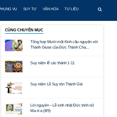
PHỤNG VỤ
SUY TƯ
VĂN HÓA
TƯ LIỆU
CÙNG CHUYÊN MỤC
Tổng hợp Mười một Kinh cầu nguyện với
Thánh Giuse của Đức Thánh Cha
Phaxicô
Suy niệm lễ các thánh 1-11
Suy niệm Lễ Suy tôn Thánh Giá
Lời nguyện – Lễ sinh nhật Đức trinh nữ
Ma-ri-a (8/9)