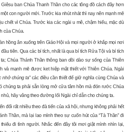
úa Giêsu ban Chúa Thanh Thần cho các tông đồ cách đây hơn
h một con người mới. Trước kia nhút nhát thì nay nên mạnh mẽ
hịu chết vì Chúa. Trước kia các ngài u mê, chậm hiểu, mặc dù
nh của Chúa.
ràn hồng ân xuống trên Giáo Hội và mọi người ở khắp mọi nơi
u tiên. Qua các bí tích, nhất là qua bí tích Rửa Tội và bí tích
 ta; Chúa Thánh Thần thông ban dồi dào sự sống của Thiên
nh và mạnh mẽ được ket hiệp mật thiết với Thiên Chúa. Ngài
 nhở chúng ta
” các điều cần thiết để giữ nghĩa cùng Chúa và
 đó chúng ta phải sẵn lòng mở cửa tâm hồn mà đón rước Chúa
nhủ, hãy vâng theo đường lối Ngài chỉ dẫn cho chúng ta.
n đổi rất nhiều theo đà tiến của xã hội, nhưng không phải hết
nh Thần, mà lại lao mình theo sự cuốn hút của “Tà Thần” đi
iếu đi tình người. Nhắc đến đây tôi mơi giật mình nhìn lại,