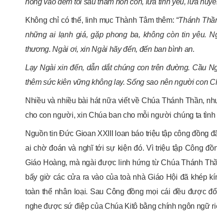
hồng vào đêm tối sâu thẳm hồn con, lửa tình yêu, lửa hu
Không chỉ có thế, linh mục Thành Tâm thêm: “
Thánh Thần
những ai lạnh giá, gặp phong ba, không còn tin yêu. Ng
thương. Ngài ơi, xin Ngài hãy đến, đến ban bình an.
Lạy Ngài xin đến, dẫn dắt chúng con trên đường. Cầu Ng
thêm sức kiên vững không lay. Sống sao nên người con 
Nhiều và nhiều bài hát nữa viết về Chúa Thánh Thần, như
cho con người, xin Chúa ban cho mỗi người chúng ta tình
Nguồn tin Đức Gioan XXIII loan báo triệu tập công đồng đ
ai chờ đoán và nghĩ tới sự kiện đó. Vì triệu tập Công đồ
Giáo Hoàng, mà ngài được linh hứng từ Chúa Thánh Thần
bấy giờ các cửa ra vào của toà nhà Giáo Hội đã khép k
toàn thể nhân loại. Sau Công đồng mọi cái đều được đổi
nghe được sứ điệp của Chúa Kitô bằng chính ngôn ngữ ri