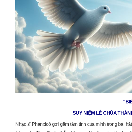
“BI
SUY NIỆM LỄ CHÚA THÁN
Nhạc sĩ Phanxicô gởi gắm tâm tình của mình trong bài há