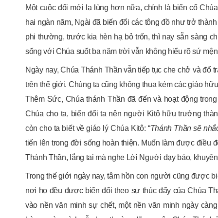
Một cuộc đổi mới lạ lùng hơn nữa, chính là biến cố Ch
hai ngàn năm, Ngài đã biến đổi các tông đồ như trở thàn
phi thường, trước kia hèn hạ bỏ trốn, thì nay sẵn sàng c
sống với Chúa suốt ba năm trời vẫn không hiểu rõ sứ mệ
Ngày nay, Chúa Thánh Thần vẫn tiếp tục che chở và đổ t
trên thế giới. Chúng ta cũng không thua kém các giáo hữu đầ
Thêm Sức, Chúa thánh Thần đã đến và hoạt động trong
Chúa cho ta, biến đổi ta nên người Kitô hữu trưởng thà
còn cho ta biết về giáo lý Chúa Kitô: “
Thánh Thần sẽ nhắc
tiến lên trong đời sống hoàn thiện. Muốn làm được điều
Thánh Thần, lắng tai mà nghe Lời Người dạy bảo, khuyên 
Trong thế giới ngày nay, tâm hồn con người cũng được biế
nơi họ đều được biến đổi theo sự thúc đẩy của Chúa Thá
vào nền văn minh sự chết, một nền văn minh ngày càng th