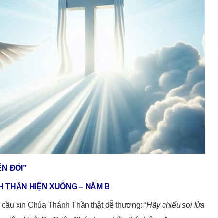
ẾN ĐỔI”
H THẦN HIỆN XUỐNG – NĂM B
t cầu xin Chúa Thánh Thần thật dễ thương: “
Hãy chiếu soi lửa