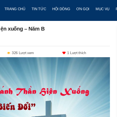
TRANG CHỦ
TIN TỨC
HỘI DÒNG
ƠN GỌI
MỤC VỤ
hiện xuống – Năm B
326 Lượt xem
1
Lượt thích