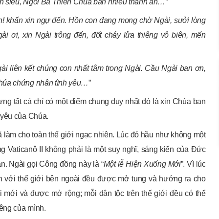
yền siêu, Ngôi Ba Thiên Chúa ban nhiều thánh ân…”
! khấn xin ngự đến. Hồn con đang mong chờ Ngài, sưởi lòng
ài ơi, xin Ngài trông đến, đốt cháy lửa thiêng vô biên, mến
ài liên kết chúng con nhất tâm trong Ngài. Cầu Ngài ban ơn,
Chúa chứng nhân tình yêu…
”
ng tất cả chỉ có một điểm chung duy nhất đó là xin Chúa ban
 yêu của Chúa.
ã làm cho toàn thế giới ngạc nhiên. Lúc đó hầu như không một
ng Vaticanô II không phải là một suy nghĩ, sáng kiến của Đức
. Ngài gọi Công đồng này là “
Một lễ Hiện Xuống Mới
”. Vì lúc
ín với thế giới bên ngoài đều được mở tung và hướng ra cho
 mới và được mở rộng; mỗi dân tộc trên thế giới đều có thể
êng của mình.