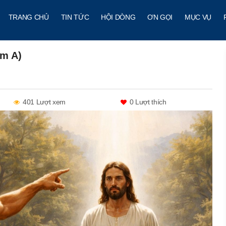
TRANG CHỦ
TIN TỨC
HỘI DÒNG
ƠN GỌI
MỤC VỤ
ăm A)
401 Lượt xem
0
Lượt thích