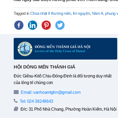
Tagged in
Chúa nhật II thường niên
,
lời nguyện
,
Năm A
,
phụng 
HỘI DÒNG MẾN THÁNH GIÁ
Đức Giêsu-Kitô Chịu-Đóng-Đinh là đối tượng duy nhất
của lòng trí chúng con
Email: vanhoamtghn@gmail.com
Tel: 024 38248643
Đ/c: 31 Phố Nhà Chung, Phường Hoàn Kiếm, Hà Nội