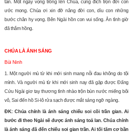
tàn. Một ngày vọng trông lên Chúa, cùng đích trọn đời con
ước mong. Chúa ơi xin đỡ nâng đời con, dìu con những
bước chân hy vọng. Bên Ngài hồn con vui sống. Ân tình giờ
đã thắm hồng.
CHÚA LÀ ÁNH SÁNG
Bùi Ninh
1. Một người mù từ khi mới sinh mang nỗi đau không do tội
mình. Và người mù từ khi mới sinh nay đã gặp được Đấng
Cứu Ngài giơ tay thương tình nhào trộn bùn nước miếng bôi
vô, Sai đến hồ Si-lô rửa sạch được mắt sáng ngỡ ngàng.
ĐK: Chúa chính là ánh sáng chiếu soi cõi trần gian. Ai
bước đi theo Ngài sẽ được ánh sáng toả lan. Chúa chính
là ánh sáng đã đến chiếu soi gian trần. Ai tối tăm cơ bần