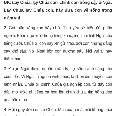
ĐK: Lạy Chúa, lạy Chúa con, chính con trông cậy ở Ngài.
Lạy Chúa, lạy Chúa con, hãy đưa con về sống trong
niềm vui.
2. Gọi thầm rằng con hãy nhớ. Tình yêu sẽ biến đổi phận
người. Phận người từ trong tiếng khóc, một mai tình Ngài cho
tiếng cười. Chúa ơi con nay xin gửi trao, đời con những đắng
cay khổ sầu. Nơi Ngài hồn con nương náu. Nỗi vui từ nay
thắm màu.
3. Được Ngài được nguồn chân lý, sự sống ánh sáng cho
cuộc đời. Vì Ngài là nguồn vinh phúc, là chén diệu huyền con
lãnh nhận. Chúa ơi chính Chúa gia nghiệp con, từ đây con
đâu mơ ước gì, tiếng ca hòa lên chan chứa, tim hồng đẹp
qua bốn mùa.
4. Một ngày đời con có Chúa. Mùa xuân mãi mãi không phai