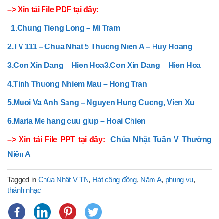
–> Xin tải File PDF tại đây:
1.Chung Tieng Long – Mi Tram
2.TV 111 – Chua Nhat 5 Thuong Nien A – Huy Hoang
3.Con Xin Dang – Hien Hoa
3.Con Xin Dang – Hien Hoa
4.Tinh Thuong Nhiem Mau – Hong Tran
5.Muoi Va Anh Sang – Nguyen Hung Cuong, Vien Xu
6.Maria Me hang cuu giup – Hoai Chien
–> Xin tải File PPT tại đây:
Chúa Nhật Tuần V Thường
Niên A
Tagged in
Chúa Nhật V TN
,
Hát cộng đồng
,
Năm A
,
phụng vụ
,
thánh nhạc