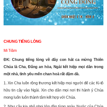
CHUNG TIẾNG LÒNG
Mi Trầm
ĐK: Chung tiếng lòng về đây con hát ca mừng Thiên
Chúa là Cha, Đấng an hòa, Ngài kết hiệp mọi dân trong
một nhà, tình yêu mến chan hoà rất đậm đà.
1. Xin Cha luôn rộng thương kết hiệp mọi người để các Ki-tô
hữu tin cậy vào Ngài. Xin cho dân mọi nơi thi hành ý Chúa
mong luôn luôn thành tâm kết hợp với Chúa.
2. Như cây kia nhỏ nhoi lớn dần từng ngày, Nước của Chúa