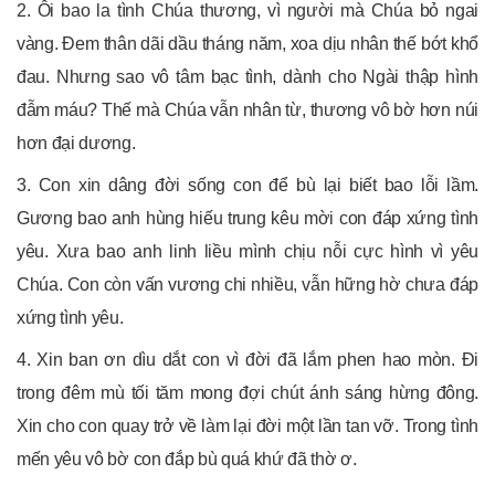
2. Ôi bao la tình Chúa thương, vì người mà Chúa bỏ ngai
vàng. Ðem thân dãi dầu tháng năm, xoa dịu nhân thế bớt khổ
đau. Nhưng sao vô tâm bạc tình, dành cho Ngài thập hình
đẫm máu? Thế mà Chúa vẫn nhân từ, thương vô bờ hơn núi
hơn đại dương.
3. Con xin dâng đời sống con để bù lại biết bao lỗi lầm.
Gương bao anh hùng hiếu trung kêu mời con đáp xứng tình
yêu. Xưa bao anh linh liều mình chịu nỗi cực hình vì yêu
Chúa. Con còn vấn vương chi nhiều, vẫn hững hờ chưa đáp
xứng tình yêu.
4. Xin ban ơn dìu dắt con vì đời đã lắm phen hao mòn. Ði
trong đêm mù tối tăm mong đợi chút ánh sáng hừng đông.
Xin cho con quay trở về làm lại đời một lần tan vỡ. Trong tình
mến yêu vô bờ con đắp bù quá khứ đã thờ ơ.