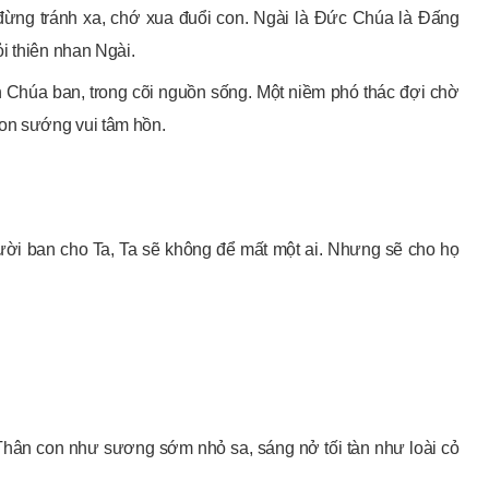
đừng tránh xa, chớ xua đuổi con. Ngài là Đức Chúa là Đấng
i thiên nhan Ngài.
h Chúa ban, trong cõi nguồn sống. Một niềm phó thác đợi chờ
on sướng vui tâm hồn.
ười ban cho Ta, Ta sẽ không để mất một ai. Nhưng sẽ cho họ
 Thân con như sương sớm nhỏ sa, sáng nở tối tàn như loài cỏ