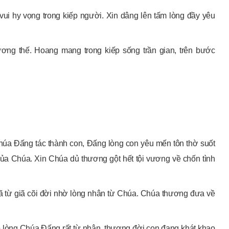
ui hy vọng trong kiếp người. Xin dâng lên tấm lòng đầy yêu
ương thế. Hoang mang trong kiếp sống trần gian, trên bước
Chúa Đấng tác thành con, Đấng lòng con yêu mến tôn thờ suốt
của Chúa. Xin Chúa dủ thương gột hết tội vương về chốn tình
ã từ giã cõi đời nhờ lòng nhân từ Chúa. Chúa thương đưa về
 lòng Chúa Đấng rất từ nhân, thương đời con đang khát khao