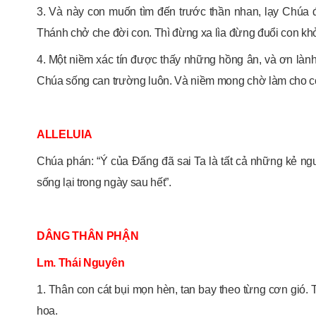
3. Và này con muốn tìm đến trước thần nhan, lạy Chúa 
Thánh chở che đời con. Thì đừng xa lìa đừng đuổi con khỏ
4. Một niềm xác tín được thấy những hồng ân, và ơn làn
Chúa sống can trường luôn. Và niềm mong chờ làm cho c
ALLELUIA
Chúa phán: “Ý của Đấng đã sai Ta là tất cả những kẻ ng
sống lại trong ngày sau hết”.
DÂNG THÂN PHẬN
Lm. Thái Nguyên
1. Thân con cát bụi mọn hèn, tan bay theo từng cơn gió.
hoa.