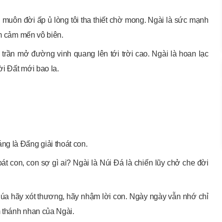
 muôn đời ấp ủ lòng tôi tha thiết chờ mong. Ngài là sức mạnh
ềm cảm mến vô biên.
 trần mở đường vinh quang lên tới trời cao. Ngài là hoan lạc
ời Đất mới bao la.
g là Đấng giải thoát con.
át con, con sợ gì ai? Ngài là Núi Đá là chiến lũy chở che đời
húa hãy xót thương, hãy nhậm lời con. Ngày ngày vẫn nhớ chỉ
 thánh nhan của Ngài.