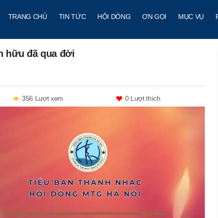
TRANG CHỦ
TIN TỨC
HỘI DÒNG
ƠN GỌI
MỤC VỤ
n hữu đã qua đời
356 Lượt xem
0
Lượt thích