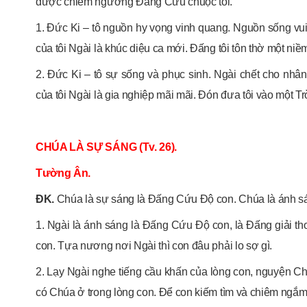
được chiêm ngưỡng Đấng Cứu chuộc tôi.
1. Đức Ki – tô nguồn hy vọng vinh quang. Nguồn sống vui
của tôi Ngài là khúc diệu ca mới. Đấng tôi tôn thờ một ni
2. Đức Ki – tô sự sống và phục sinh. Ngài chết cho nhân
của tôi Ngài là gia nghiệp mãi mãi. Đón đưa tôi vào một Tr
CHÚA LÀ SỰ SÁNG (Tv. 26).
Tường Ân.
ĐK.
Chúa là sự sáng là Đấng Cứu Độ con. Chúa là ánh sán
1. Ngài là ánh sáng là Đấng Cứu Độ con, là Đấng giải tho
con. Tựa nương nơi Ngài thì con đâu phải lo sợ gì.
2. Lạy Ngài nghe tiếng cầu khấn của lòng con, nguyện C
có Chúa ở trong lòng con. Để con kiếm tìm và chiêm ngắm