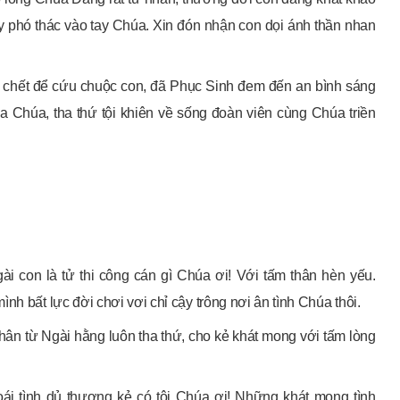
 phó thác vào tay Chúa. Xin đón nhận con dọi ánh thần nhan
 chết để cứu chuộc con, đã Phục Sinh đem đến an bình sáng
a Chúa, tha thứ tội khiên về sống đoàn viên cùng Chúa triền
i con là tử thi công cán gì Chúa ơi! Với tấm thân hèn yếu.
nh bất lực đời chơi vơi chỉ cậy trông nơi ân tình Chúa thôi.
ân từ Ngài hằng luôn tha thứ, cho kẻ khát mong với tấm lòng
ái tình dủ thương kẻ có tội Chúa ơi! Những khát mong tình