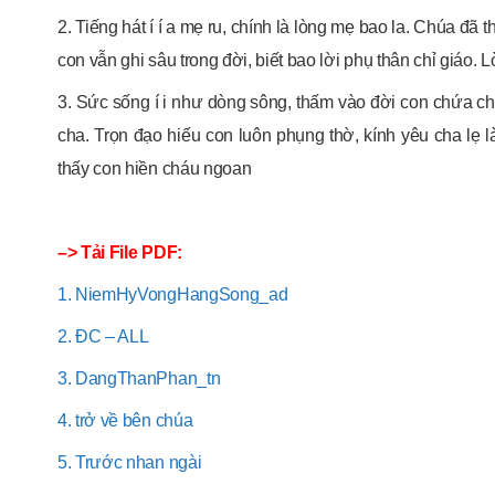
2. Tiếng hát í í a mẹ ru, chính là lòng mẹ bao la. Chúa đã
con vẫn ghi sâu trong đời, biết bao lời phụ thân chỉ giáo. L
3. Sức sống í i như dòng sông, thấm vào đời con chứa cha
cha. Trọn đạo hiếu con luôn phụng thờ, kính yêu cha lẹ
thấy con hiền cháu ngoan
–> Tải File PDF:
1. NiemHyVongHangSong_ad
2. ĐC – ALL
3. DangThanPhan_tn
4. trở về bên chúa
5. Trước nhan ngài