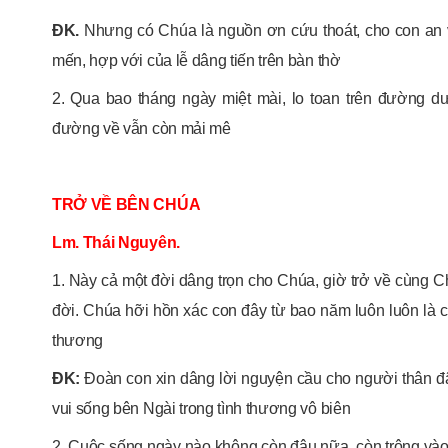
ĐK.
Nhưng có Chúa là nguồn ơn cứu thoát, cho con an v
mến, hợp với của lễ dâng tiến trên bàn thờ
2. Qua bao tháng ngày miệt mài, lo toan trên đường d
đường về vẫn còn mải mê
TRỞ VỀ BÊN CHÚA
Lm. Thái Nguyên.
1. Này cả một đời dâng trọn cho Chúa, giờ trở về cùng 
đời. Chúa hỡi hồn xác con đây từ bao năm luôn luôn là 
thương
ĐK:
Đoàn con xin dâng lời nguyện cầu cho người thân đ
vui sống bên Ngài trong tình thương vô biên
2. Cuộc sống ngày nào không còn đâu nữa, còn trông vào