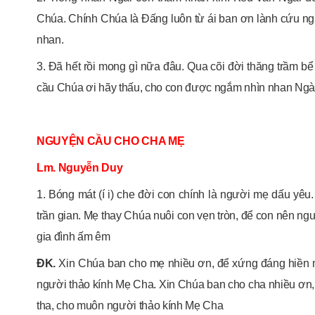
Chúa. Chính Chúa là Đấng luôn từ ái ban ơn lành cứu n
nhan.
3. Đã hết rồi mong gì nữa đâu. Qua cõi đời thăng trầm b
cầu Chúa ơi hãy thấu, cho con được ngắm nhìn nhan Ngà
NGUYỆN CẦU CHO CHA MẸ
Lm. Nguyễn Duy
1. Bóng mát (í i) che đời con chính là người mẹ dấu y
trần gian. Mẹ thay Chúa nuôi con vẹn tròn, để con nên ng
gia đình ấm êm
ĐK.
Xin Chúa ban cho mẹ nhiều ơn, để xứng đáng hiền m
người thảo kính Mẹ Cha. Xin Chúa ban cho cha nhiều ơn, đ
tha, cho muôn người thảo kính Mẹ Cha