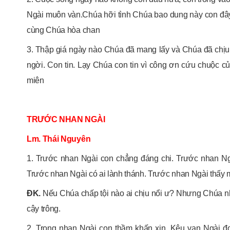
Ngài muôn vàn.Chúa hỡi tình Chúa bao dung này con đây
cùng Chúa hòa chan
3. Thập giá ngày nào Chúa đã mang lấy và Chúa đã chịu
ngời. Con tin. Lạy Chúa con tin vì công ơn cứu chuộc củ
miên
TRƯỚC NHAN NGÀI
Lm. Thái Nguyên
1. Trước nhan Ngài con chẳng đáng chi. Trước nhan Ngà
Trước nhan Ngài có ai lành thánh. Trước nhan Ngài thấy mì
ĐK.
Nếu Chúa chấp tội nào ai chịu nổi ư? Nhưng Chúa nh
cậy trông.
2. Trong nhan Ngài con thầm khấn xin. Kêu van Ngài đo