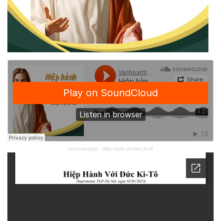
Vanhoamtghn
·
Hiệp hành với Đức Ki-tô