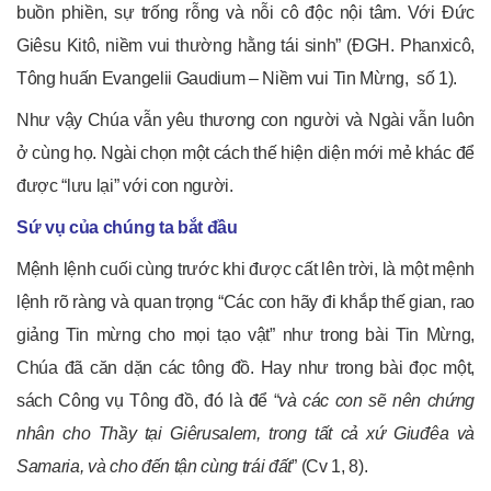
buồn phiền, sự trống rỗng và nỗi cô độc nội tâm. Với Đức
Giêsu Kitô, niềm vui thường hằng tái sinh” (ĐGH. Phanxicô,
Tông huấn Evangelii Gaudium – Niềm vui Tin Mừng, số 1).
Như vậy Chúa vẫn yêu thương con người và Ngài vẫn luôn
ở cùng họ. Ngài chọn một cách thế hiện diện mới mẻ khác để
được “lưu lại” với con người.
Sứ vụ của chúng ta bắt đầu
Mệnh lệnh cuối cùng trước khi được cất lên trời, là một mệnh
lệnh rõ ràng và quan trọng “Các con hãy đi khắp thế gian, rao
giảng Tin mừng cho mọi tạo vật” như trong bài Tin Mừng,
Chúa đã căn dặn các tông đồ. Hay như trong bài đọc một,
sách Công vụ Tông đồ, đó là để “
và các con sẽ nên chứng
nhân cho Thầy tại Giêrusalem, trong tất cả xứ Giuđêa và
Samaria, và cho đến tận cùng trái đất
” (Cv 1, 8).