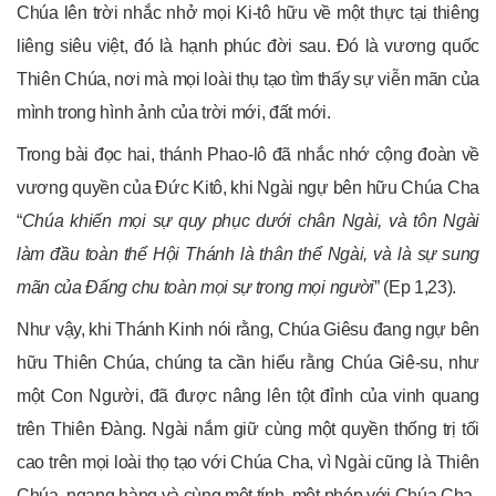
Chúa lên trời nhắc nhở mọi Ki-tô hữu về một thực tại thiêng
liêng siêu việt, đó là hạnh phúc đời sau. Đó là vương quốc
Thiên Chúa, nơi mà mọi loài thụ tạo tìm thấy sự viễn mãn của
mình trong hình ảnh của trời mới, đất mới.
Trong bài đọc hai, thánh Phao-lô đã nhắc nhớ cộng đoàn về
vương quyền của Đức Kitô, khi Ngài ngự bên hữu Chúa Cha
“
Chúa khiến mọi sự quy phục dưới chân Ngài, và tôn Ngài
làm đầu toàn thể Hội Thánh là thân thể Ngài, và là sự sung
mãn của Đấng chu toàn mọi sự trong mọi người
” (Ep 1,23).
Như vậy, khi Thánh Kinh nói rằng, Chúa Giêsu đang ngự bên
hữu Thiên Chúa, chúng ta cần hiểu rằng Chúa Giê-su, như
một Con Người, đã được nâng lên tột đỉnh của vinh quang
trên Thiên Đàng. Ngài nắm giữ cùng một quyền thống trị tối
cao trên mọi loài thọ tạo với Chúa Cha, vì Ngài cũng là Thiên
Chúa, ngang hàng và cùng một tính, một phép với Chúa Cha.