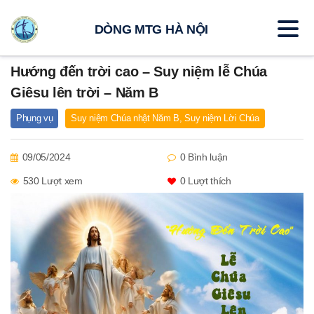
DÒNG MTG HÀ NỘI
Hướng đến trời cao – Suy niệm lễ Chúa
Giêsu lên trời – Năm B
Phụng vụ
Suy niệm Chúa nhật Năm B
,
Suy niệm Lời Chúa
09/05/2024
0 Bình luận
530 Lượt xem
0
Lượt thích