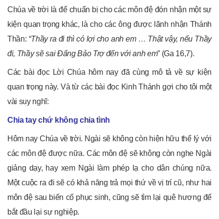
Chúa về trời là để chuẩn bị cho các môn đệ đón nhận một sự
kiện quan trọng khác, là cho các ông được lãnh nhận Thánh
Thần: “
Thầy ra đi thì có lợi cho anh em … Thật vậy, nếu Thầy
đi, Thầy sẽ sai Đấng Bảo Trợ đến với anh em
” (Ga 16,7).
Các bài đọc Lời Chúa hôm nay đã cùng mô tả về sự kiện
quan trọng này. Và từ các bài đọc Kinh Thánh gợi cho tôi một
vài suy nghĩ:
Chia tay chứ không chia tình
Hôm nay Chúa về trời. Ngài sẽ không còn hiện hữu thể lý với
các môn đệ được nữa. Các môn đệ sẽ không còn nghe Ngài
giảng dạy, hay xem Ngài làm phép lạ cho dân chúng nữa.
Một cuộc ra đi sẽ có khả năng trả mọi thứ về vị trí cũ, như hai
môn đệ sau biến cố phục sinh, cũng sẽ tìm lại quê hương để
bắt đầu lại sự nghiệp.