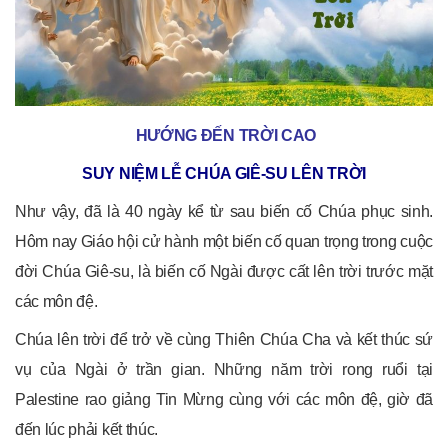
HƯỚNG ĐẾN TRỜI CAO
SUY NIỆM LỄ CHÚA GIÊ-SU LÊN TRỜI
Như vậy, đã là 40 ngày kể từ sau biến cố Chúa phục sinh.
Hôm nay Giáo hội cử hành một biến cố quan trọng trong cuộc
đời Chúa Giê-su, là biến cố Ngài được cất lên trời trước mặt
các môn đệ.
Chúa lên trời để trở về cùng Thiên Chúa Cha và kết thúc sứ
vụ của Ngài ở trần gian. Những năm trời rong ruổi tại
Palestine rao giảng Tin Mừng cùng với các môn đệ, giờ đã
đến lúc phải kết thúc.