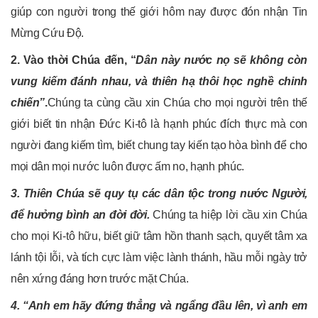
giúp con người trong thế giới hôm nay được đón nhận Tin
Mừng Cứu Độ.
2. Vào thời Chúa đến, “
Dân này nước nọ sẽ không còn
vung kiếm đánh nhau, và thiên hạ thôi học nghề chinh
chiến”
.
Chúng ta cùng cầu xin Chúa cho mọi người trên thế
giới biết tin nhận Đức Ki-tô là hạnh phúc đích thực mà con
người đang kiếm tìm, biết chung tay kiến tạo hòa bình để cho
mọi dân mọi nước luôn được ấm no, hạnh phúc.
3. Thiên Chúa sẽ quy tụ các dân tộc trong nước Người,
để hưởng bình an đời đời.
Chúng ta hiệp lời cầu xin Chúa
cho mọi Ki-tô hữu, biết giữ tâm hồn thanh sạch, quyết tâm xa
lánh tội lỗi, và tích cực làm việc lành thánh, hầu mỗi ngày trở
nên xứng đáng hơn trước mặt Chúa.
4. “Anh em hãy đứng thẳng và ngẩng đầu lên, vì anh em