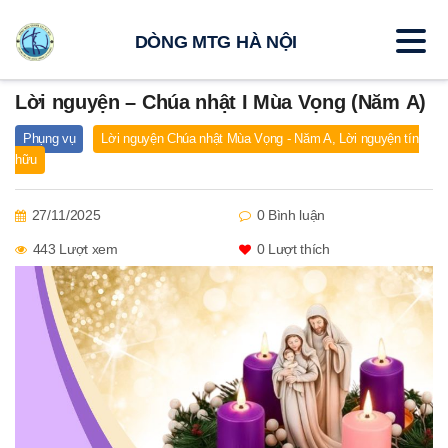
DÒNG MTG HÀ NỘI
Lời nguyện – Chúa nhật I Mùa Vọng (Năm A)
Phụng vụ
Lời nguyện Chúa nhật Mùa Vọng - Năm A
,
Lời nguyện tín
hữu
27/11/2025
0 Bình luận
443 Lượt xem
0
Lượt thích