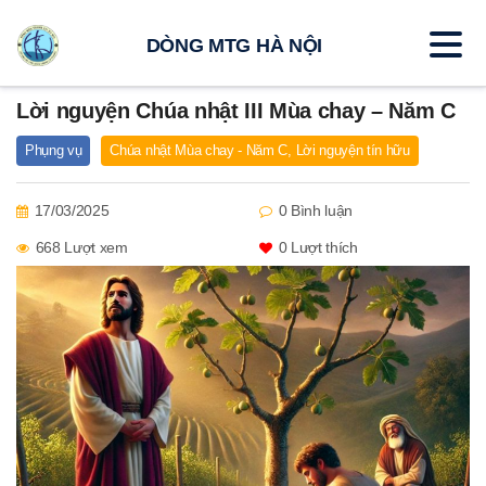
DÒNG MTG HÀ NỘI
Lời nguyện Chúa nhật III Mùa chay – Năm C
Phụng vụ
Chúa nhật Mùa chay - Năm C
,
Lời nguyện tín hữu
17/03/2025
0 Bình luận
668 Lượt xem
0
Lượt thích