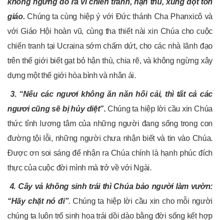
không ngừng đổ ra vì chiến tranh, hận thù, xung đột tôn
giáo.
Chúng ta cùng hiệp ý với Đức thánh Cha Phanxicô và
với Giáo Hội hoàn vũ, cùng tha thiết nài xin Chúa cho cuộc
chiến tranh tại Ucraina sớm chấm dứt, cho các nhà lãnh đạo
trên thế giới biết gạt bỏ hận thù, chia rẽ, và không ngừng xây
dựng một thế giới hòa bình và nhân ái.
3.
“Nếu các ngươi không ăn năn hối cải, thì tất cả các
ngươi cũng sẽ bị hủy diệt”
.
Chúng ta hiệp lời cầu xin Chúa
thức tỉnh lương tâm của những người đang sống trong con
đường tội lỗi, những người chưa nhận biết và tin vào Chúa.
Được ơn soi sáng để nhận ra Chúa chính là hạnh phúc đích
thực của cuộc đời mình mà trở về với Ngài.
4.
Cây vả không sinh trái thì Chúa bảo người làm vườn:
“Hãy chặt nó đi”
. Chúng ta hiệp lời cầu xin cho mỗi người
chúng ta luôn trổ sinh hoa trái dồi dào bằng đời sống kết hợp