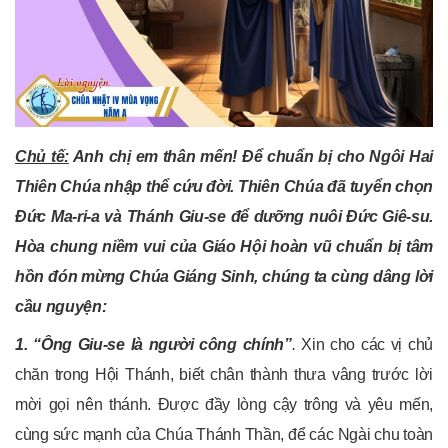
Chủ tế:
Anh chị em thân mến!
Để chuẩn bị cho Ngôi Hai
Thiên Chúa nhập thể cứu đời
.
Thiên Chúa đã tuyển chọn
Đức Ma-ri-a và Thánh Giu-se để dưỡng nuôi Đức Giê-su
.
Hòa chung niềm vui của Giáo Hội hoàn vũ
chuẩn bị tâm
hồn đón
mừng Chúa Giáng Sinh, chúng ta cùng
dâng lời
cầu nguyện:
1. “Ông Giu-se là người công chính
”
.
Xin cho các vị chủ
chăn trong Hội Thánh, biết chân thành thưa vâng trước lời
mời gọi nên thánh. Được đầy lòng cậy trông và yêu mến,
cùng sức mạnh của Chúa Thánh Thần, để các Ngài chu toàn