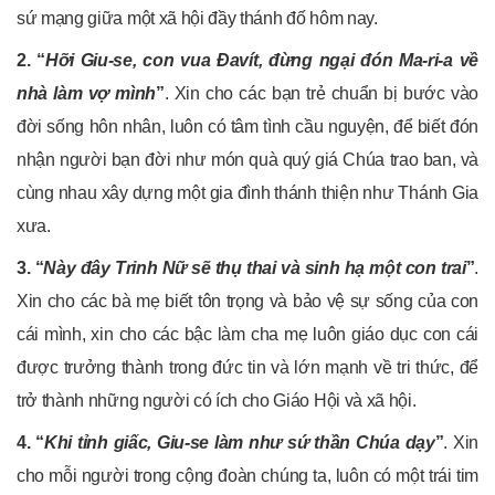
sứ mạng giữa một xã hội đầy thánh đố hôm nay.
2. “
Hỡi Giu-se, con vua Đavít, đừng ngại đón Ma-ri-a về
nhà làm vợ mình
”
. Xin cho các bạn trẻ chuẩn bị bước vào
đời sống hôn nhân, luôn có tâm tình cầu nguyện, để biết đón
nhận người bạn đời như món quà quý giá Chúa trao ban, và
cùng nhau xây dựng một gia đình thánh thiện như Thánh Gia
xưa.
3. “
Này đây Trinh Nữ sẽ thụ thai và sinh hạ một con trai
”
.
Xin cho các bà mẹ biết tôn trọng và bảo vệ sự sống của con
cái mình, xin cho các bậc làm cha mẹ luôn giáo dục con cái
được trưởng thành trong đức tin và lớn mạnh về tri thức, để
trở thành những người có ích cho Giáo Hội và xã hội.
4. “
Khi tỉnh giấc, Giu-se làm như sứ thần Chúa dạy
”
. Xin
cho mỗi người trong cộng đoàn chúng ta, luôn có một trái tim