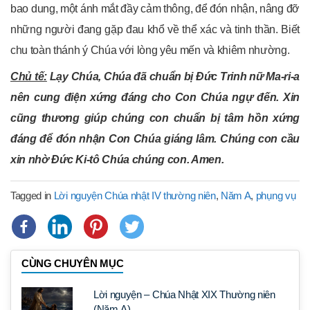
bao dung, một ánh mắt đầy cảm thông, để đón nhận, nâng đỡ
những người đang gặp đau khổ về thể xác và tinh thần. Biết
chu toàn thánh ý Chúa với lòng yêu mến và khiêm nhường.
Chủ tế:
Lạy Chúa, Chúa đã chuẩn bị Đức Trinh nữ Ma-ri-a
nên cung điện xứng đáng cho Con Chúa ngự đến. Xin
cũng thương giúp chúng con chuẩn bị tâm hồn xứng
đáng để đón nhận Con Chúa
giáng lâm
.
Chúng con cầu
xin nhờ Đức Ki-tô Chúa chúng con. Amen.
Tagged in
Lời nguyện Chúa nhật IV thường niên
,
Năm A
,
phụng vụ
CÙNG CHUYÊN MỤC
Lời nguyện – Chúa Nhật XIX Thường niên
(Năm A)