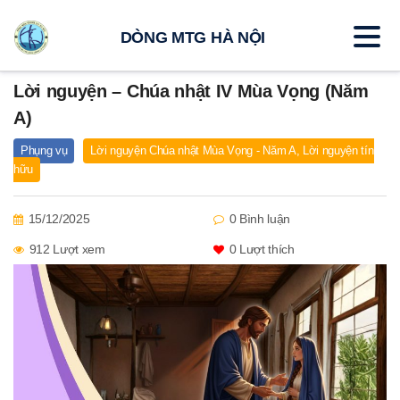
DÒNG MTG HÀ NỘI
Lời nguyện – Chúa nhật IV Mùa Vọng (Năm
A)
Phụng vụ
Lời nguyện Chúa nhật Mùa Vọng - Năm A
,
Lời nguyện tín
hữu
15/12/2025
0 Bình luận
912 Lượt xem
0
Lượt thích