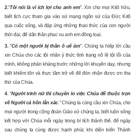
2.
“
Tôi nói là vì ích lợi cho anh em
”. Xin cho mọi Kitô hữu,
biết tích cực tham gia vào sứ mạng ngôn sứ của Đức Kitô
qua cuộc sống, và đáp ứng những thao thức của con người
thời đại, để dấn thân phục vụ anh em đồng loại.
3.
“
Có một người bị thần ô uế ám
”. Chúng ta hiệp lời cầu
xin Chúa cho các tội nhân ý thức tình trạng nô lệ tội lỗi của
mình, không phản kháng trước những lời khuyên dạy, nhưng
biết khiêm tốn và thực tâm trở về để đón nhận được ơn tha
thứ của Chúa.
4
. “
Người trinh nữ thì chuyên lo việc Chúa để thuộc trọn
về Người cả hồn lẫn xác
.”
Chúng ta cùng cầu xin Chúa, cho
mọi người trong cộng đoàn Giáo xứ chúng ta, biết luôn sống
kết hợp với Chúa mỗi ngày trong bí tích thánh thể. để ngày
sau chúng ta cùng được hạnh phúc khi diện kiến Thánh