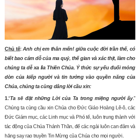
Chủ tế
:
Anh chị em thân mến! giữa cuộc đời trần thế, có
biết bao cám dỗ của ma quỷ, thế gian và xác thịt, làm cho
chúng ta dễ xa lìa Thiên Chúa. Ý thức sự yếu đuối mỏng
dòn của kiếp người và tin tưởng vào quyền năng của
Chúa, chúng ta cùng dâng lời cầu xin:
1.
“
Ta sẽ đặt những Lời của Ta trong miệng người ấy
.”
Chúng ta cùng cầu xin Chúa cho Đức Giáo Hoàng Lê-ô, các
Đức Giám mục, các Linh mục và Phó tế, luôn trung thành với
tác động của Chúa Thánh Thần, để các ngài luôn can đảm và
hăng say rao truyền Tin Mừng của Chúa cho mọi người.