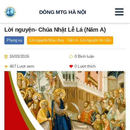
DÒNG MTG HÀ NỘI
Lời nguyện- Chúa Nhật Lễ Lá (Năm A)
Phụng vụ
Lời nguyện Mùa chay - Năm A
,
Lời nguyện tín hữu
16/03/2026
0 Bình luận
467 Lượt xem
0
Lượt thích