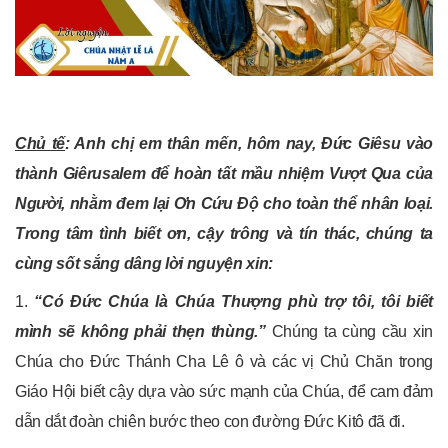
Chủ tế
: Anh chị em thân mến, hôm nay, Đức Giêsu vào
thành Giêrusalem để hoàn tất mầu nhiệm Vượt Qua của
Người, nhằm đem lại Ơn Cứu Độ cho toàn thể nhân loại.
Trong tâm tình biết ơn, cậy trông và tín thác, chúng ta
cùng sốt sắng dâng lời nguyện xin:
1.
“Có Đức Chúa là Chúa Thượng phù trợ tôi, tôi biết
mình sẽ không phải thẹn thùng.”
Chúng ta cùng cầu xin
Chúa cho Đức Thánh Cha Lê ô và các vị Chủ Chăn trong
Giáo Hội biết cậy dựa vào sức mạnh của Chúa, để cam đảm
dẫn dắt đoàn chiên bước theo con đường Đức Kitô đã đi.