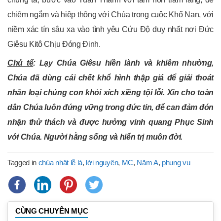
chiêm ngắm và hiệp thông với Chúa trong cuộc Khổ Nạn, với
niềm xác tín sâu xa vào tình yêu Cứu Độ duy nhất nơi Đức
Giêsu Kitô Chịu Đóng Đinh.
Chủ tế
: Lạy Chúa Giêsu hiền lành và khiêm nhường,
Chúa đã dùng cái chết khổ hình thập giá để giải thoát
nhân loại chúng con khỏi xích xiềng tội lỗi. Xin cho toàn
dân Chúa luôn đứng vững trong đức tin, để can đảm đón
nhận thử thách và được hưởng vinh quang Phục Sinh
với Chúa. Người hằng sống và hiển trị muôn đời.
Tagged in
chúa nhật lễ lá
,
lời nguyện
,
MC
,
Năm A
,
phụng vụ
CÙNG CHUYÊN MỤC