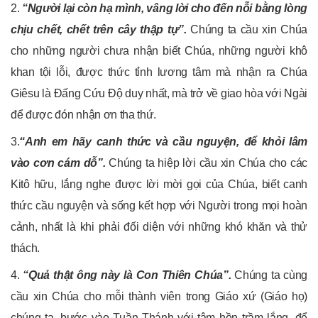
2.
“Người lại còn hạ mình, vâng lời cho đến nỗi bằng lòng
chịu chết, chết trên cây thập tự”.
Chúng ta cầu xin Chúa
cho những người chưa nhận biết Chúa, những người khô
khan tội lỗi, được thức tỉnh lương tâm mà nhận ra Chúa
Giêsu là Đấng Cứu Độ duy nhất, mà trở về giao hòa với Ngài
để được đón nhận ơn tha thứ.
3.
“Anh em hãy canh thức và cầu nguyện, để khỏi lâm
vào cơn cám dỗ”.
Chúng ta hiệp lời cầu xin Chúa cho các
Kitô hữu, lắng nghe được lời mời gọi của Chúa, biết canh
thức cầu nguyện và sống kết hợp với Người trong mọi hoàn
cảnh, nhất là khi phải đối diện với những khó khăn và thử
thách.
4.
“Quả thật ông này là Con Thiên Chúa”.
Chúng ta cùng
cầu xin Chúa cho mỗi thành viên trong Giáo xứ (Giáo họ)
chúng ta, bước vào Tuần Thánh với tâm hồn trầm lắng, để