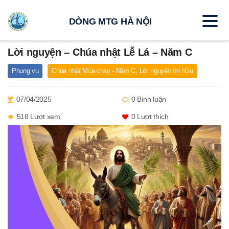
DÒNG MTG HÀ NỘI
Lời nguyện – Chúa nhật Lễ Lá – Năm C
Phụng vụ
Chúa nhật Mùa chay - Năm C
,
Lời nguyện tín hữu
07/04/2025
0 Bình luận
518 Lượt xem
0
Lượt thích