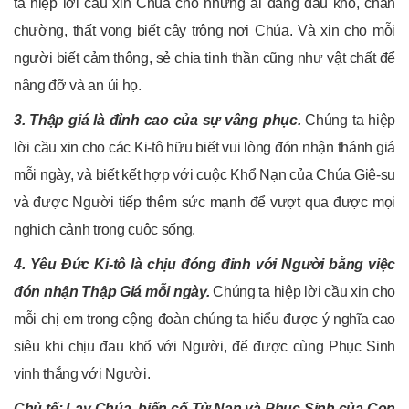
ta hiệp lời cầu xin Chúa cho những ai đang đau khổ, chán
chường, thất vọng biết cậy trông nơi Chúa. Và xin cho mỗi
người biết cảm thông, sẻ chia tinh thần cũng như vật chất để
nâng đỡ và an ủi họ.
3. Thập giá là đỉnh cao của sự vâng phục.
Chúng ta hiệp
lời cầu xin cho các Ki-tô hữu biết vui lòng đón nhận thánh giá
mỗi ngày, và biết kết hợp với cuộc Khổ Nạn của Chúa Giê-su
và được Người tiếp thêm sức mạnh để vượt qua được mọi
nghịch cảnh trong cuộc sống.
4. Yêu Đức Ki-tô là chịu đóng đinh với Người bằng việc
đón nhận Thập Giá mỗi ngày.
Chúng ta hiệp lời cầu xin cho
mỗi chị em trong cộng đoàn chúng ta hiểu được ý nghĩa cao
siêu khi chịu đau khổ với Người, để được cùng Phục Sinh
vinh thắng với Người.
Chủ tế:
Lạy Chúa, biến cố Tử Nạn và Phục Sinh của Con