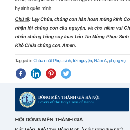
hy sinh quên mình.
Chủ tế
: Lạy Chúa, chúng con hân hoan mừng kính Con
nhận lời chúng con cầu nguyện, và cho niềm vui C
nhân chứng hăng say loan báo Tin Mừng Phục Sinh 
Kitô Chúa chúng con. Amen.
Tagged in
Chúa nhật Phục sinh
,
lời nguyện
,
Năm A
,
phụng vụ
HỘI DÒNG MẾN THÁNH GIÁ
Đức Giêsu-Kitô Chịu-Đóng-Đinh là đối tượng duy nhất