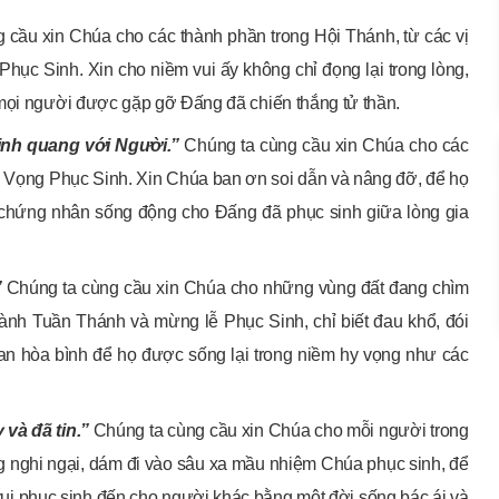
 cầu xin Chúa cho các thành phần trong Hội Thánh, từ các vị
Phục Sinh. Xin cho niềm vui ấy không chỉ đọng lại trong lòng,
 mọi người được gặp gỡ Đấng đã chiến thắng tử thần.
inh quang với Người.”
Chúng ta cùng cầu xin Chúa cho các
m Vọng Phục Sinh. Xin Chúa ban ơn soi dẫn và nâng đỡ, để họ
h chứng nhân sống động cho Đấng đã phục sinh giữa lòng gia
”
Chúng ta cùng cầu xin Chúa cho những vùng đất đang chìm
hành Tuần Thánh và mừng lễ Phục Sinh, chỉ biết đau khổ, đói
an hòa bình để họ được sống lại trong niềm hy vọng như các
và đã tin.”
Chúng ta cùng cầu xin Chúa cho mỗi người trong
g nghi ngại, dám đi vào sâu xa mầu nhiệm Chúa phục sinh, để
 vui phục sinh đến cho người khác bằng một đời sống bác ái và