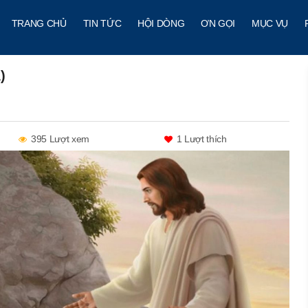
TRANG CHỦ
TIN TỨC
HỘI DÒNG
ƠN GỌI
MỤC VỤ
)
395 Lượt xem
1
Lượt thích