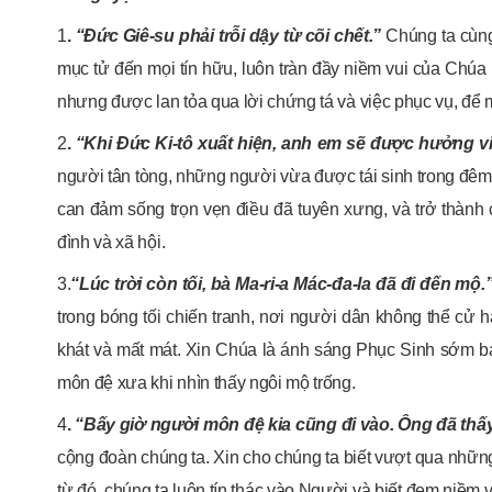
1
.
“Đức Giê-su phải trỗi dậy từ cõi chết.”
Chúng ta cùng
mục tử đến mọi tín hữu, luôn tràn đầy niềm vui của Chúa 
nhưng được lan tỏa qua lời chứng tá và việc phục vụ, để
2
.
“Khi Đức Ki-tô xuất hiện, anh em sẽ được hưởng v
người tân tòng, những người vừa được tái sinh trong đê
can đảm sống trọn vẹn điều đã tuyên xưng, và trở thàn
đình và xã hội.
3.
“Lúc trời còn tối, bà Ma-ri-a Mác-đa-la đã đi đến mộ.
trong bóng tối chiến tranh, nơi người dân không thể cử 
khát và mất mát. Xin Chúa là ánh sáng Phục Sinh sớm b
môn đệ xưa khi nhìn thấy ngôi mộ trống.
4
.
“Bấy giờ người môn đệ kia cũng đi vào. Ông đã thấy 
cộng đoàn chúng ta. Xin cho chúng ta biết vượt qua nhữn
từ đó, chúng ta luôn tín thác vào Người và biết đem niềm