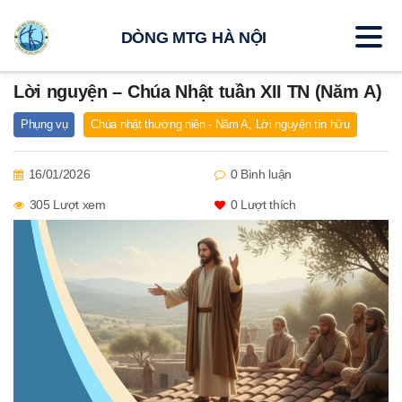
DÒNG MTG HÀ NỘI
Lời nguyện – Chúa Nhật tuần XII TN (Năm A)
Phụng vụ
Chúa nhật thường niên - Năm A
,
Lời nguyện tín hữu
16/01/2026
0 Bình luận
305 Lượt xem
0
Lượt thích