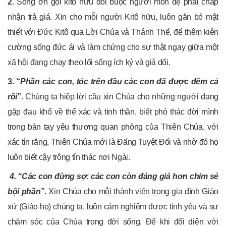
2
. Sống ơn gọi kitô hữu đòi buộc người môn đệ phải chấp
nhận trả giá. Xin cho mỗi người Kitô hữu, luôn gắn bó mật
thiết với Đức Kitô qua Lời Chúa và Thánh Thể, để thêm kiên
cường sống đức ái và làm chứng cho sự thật ngay giữa một
xã hội đang chạy theo lối sống ích kỷ và giả dối.
3. “
Phần các con, tóc trên đầu các con đã được đếm cả
rồi
”.
Chúng ta hiệp lời cầu xin Chúa cho những người đang
gặp đau khổ về thể xác và tinh thần, biết phó thác đời mình
trong bàn tay yêu thương quan phòng của Thiên Chúa, với
xác tín rằng, Thiên Chúa mới là Đấng Tuyệt Đối và nhờ đó họ
luôn biết cậy trông tín thác nơi Ngài.
4. “Các con đừng sợ: các con còn đáng giá hơn chim sẻ
bội phần”
.
Xin Chúa cho mỗi thành viên trong gia đình Giáo
xứ (Giáo họ) chúng ta, luôn cảm nghiệm được tình yêu và sự
chăm sóc của Chúa trong đời sống. Để khi đối diện với