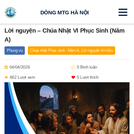
DÒNG MTG HÀ NỘI
Lời nguyện – Chúa Nhật VI Phục Sinh (Năm
A)
Phụng vụ
Chúa nhật Phục sinh - Năm A
,
Lời nguyện tín hữu
04/04/2026
0 Bình luận
662 Lượt xem
0
Lượt thích