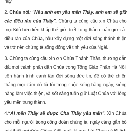
nay.
2.
Chúa nói
: “Nếu anh em yêu mến Thầy, anh em sẽ giữ
các điều răn của Thầy”.
Chúng ta cùng cầu xin Chúa cho
mọi Kitô hữu trên khắp thế giới biết trung thành tuân giữ các
điều răn của Chúa, hầu xây dựng một đời sống thánh thiện
và trở nên chứng tá sống động về tình yêu của Ngài.
3. Chúng ta cùng cầu xin ơn Chúa Thánh Thần, thương dẫn
dắt mọi thành phần dân Chúa trong Tổng Giáo Phận Hà Nội,
trên hành trình canh tân đời sống đức tin, để có thể chiến
thắng mọi cám dỗ tội lỗi trong cuộc sống hằng ngày, siêng
năng làm việc thiện, và sốt sắng tuân giữ Luật Chúa với lòng
yêu mến trung thành.
4.
“Ai mến Thầy sẽ được Cha Thầy yêu mến
”.
Xin Chúa
cho mỗi người trong cộng đoàn chúng ta, ngày càng gắn bó
mật thiết với Đức Giêsu Kitô, nhất là qua Lời Chúa và Bí tích