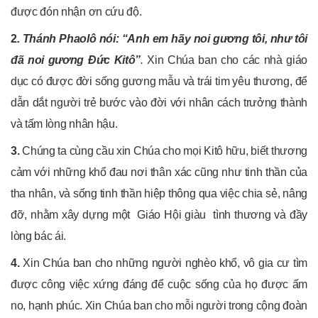
được đón nhận ơn cứu độ.
2
.
Thánh Phaolô nói: “Anh em hãy noi gương tôi, như tôi
đã noi gương Đức Kitô”
.
Xin Chúa ban cho các nhà giáo
dục có được đời sống gương mẫu và trái tim yêu thương, để
dẫn dắt người trẻ bước vào đời với nhân cách trưởng thành
và tấm lòng nhân hậu.
3.
Chúng ta cùng cầu xin Chúa cho mọi Kitô hữu, biết thương
cảm với những khổ đau nơi thân xác cũng như tinh thần của
tha nhân, và sống tinh thần hiệp thông qua việc chia sẻ, nâng
đỡ, nhằm xây dựng một Giáo Hội giàu tình thương và đầy
lòng bác ái.
4.
Xin Chúa ban cho những người nghèo khổ, vô gia cư tìm
được công việc xứng đáng để cuộc sống của họ được ấm
no, hạnh phúc. Xin Chúa ban cho mỗi người trong cộng đoàn