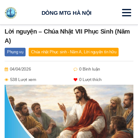
DÒNG MTG HÀ NỘI
Lời nguyện – Chúa Nhật VII Phục Sinh (Năm
A)
Phụng vụ
Chúa nhật Phục sinh - Năm A
,
Lời nguyện tín hữu
04/04/2026
0 Bình luận
538 Lượt xem
0
Lượt thích