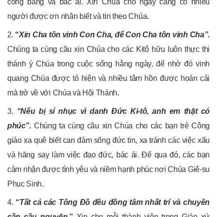
công bằng và bác ái. Xin Chúa cho ngày càng có nhiều
người được ơn nhân biết và tin theo Chúa.
2.
“
Xin Cha tôn vinh Con Cha, để Con Cha tôn vinh Cha”
.
Chúng ta cùng cầu xin Chúa cho các Kitô hữu luôn thực thi
thánh ý Chúa trong cuộc sống hằng ngày, để nhờ đó vinh
quang Chúa được tỏ hiện và nhiều tâm hồn được hoán cải
mà trở về với Chúa và Hội Thánh.
3.
“Nếu bị sỉ nhục vì danh Đức Ki-tô, anh em thật có
phúc
”.
Chúng ta cùng cầu xin Chúa cho các bạn trẻ Công
giáo xa quê biết can đảm sống đức tin, xa tránh các việc xấu
và hăng say làm việc đạo đức, bác ái. Để qua đó, các bạn
cảm nhận được tình yêu và niềm hạnh phúc nơi Chúa Giê-su
Phục Sinh.
4.
“
Tất cả các Tông Đồ đều đồng tâm nhất trí và chuyên
cần cầu nguyện
.
”
Xin cho mỗi thành viên trong Giáo xứ