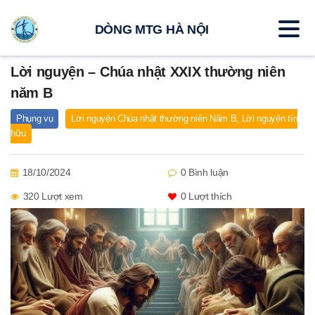
DÒNG MTG HÀ NỘI
Lời nguyện – Chúa nhật XXIX thường niên
năm B
Phụng vụ
Lời nguyện Chúa nhật thường niên Năm B
,
Lời nguyện tín
hữu
18/10/2024
0 Bình luận
320 Lượt xem
0
Lượt thích