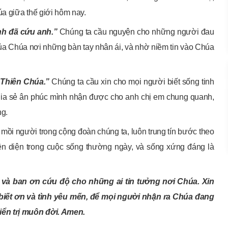
a giữa thế giới hôm nay.
nh đã cứu anh.”
Chúng ta cầu nguyện cho những người đau
của Chúa nơi những bàn tay nhân ái, và nhờ niềm tin vào Chúa
h Thiên Chúa.”
Chúng ta cầu xin cho mọi người biết sống tinh
 chia sẻ ân phúc mình nhận được cho anh chị em chung quanh,
ng.
 mồi người trong cộng đoàn chúng ta, luôn trung tín bước theo
iện diện trong cuộc sống thường ngày, và sống xứng đáng là
và ban ơn cứu độ cho những ai tin tưởng nơi Chúa. Xin
 biết ơn và tình yêu mến, để mọi người nhận ra Chúa đang
iển trị muôn đời. Amen.