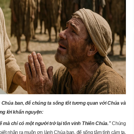
 Chúa ban, để chúng ta sống tốt tương quan với Chúa và
âng lời khẩn nguyện:
mà chỉ có một người trở lại tôn vinh Thiên Chúa.”
Chúng
biết nhận ra muôn ơn lành Chúa ban, để sống tâm tình cảm tạ,