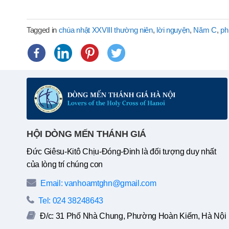
Tagged in
chúa nhật XXVIII thường niên
,
lời nguyện
,
Năm C
,
ph
HỘI DÒNG MẾN THÁNH GIÁ
Đức Giêsu-Kitô Chịu-Đóng-Đinh là đối tượng duy nhất
của lòng trí chúng con
Email: vanhoamtghn@gmail.com
Tel: 024 38248643
Đ/c: 31 Phố Nhà Chung, Phường Hoàn Kiếm, Hà Nội