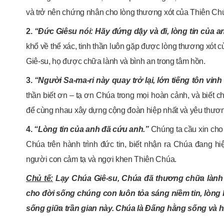
và trở nên chứng nhân cho lòng thương xót của Thiên Chú
2.
“Đức Giêsu nói: Hãy đứng dậy và đi, lòng tin của a
khổ về thể xác, tinh thần luôn gặp được lòng thương xót 
Giê-su, họ được chữa lành và bình an trong tâm hồn.
3.
“Người Sa-ma-ri này quay trở lại, lớn tiếng tôn vin
thần biết ơn – tạ ơn Chúa trong mọi hoàn cảnh, và biết
để cùng nhau xây dựng cộng đoàn hiệp nhất và yêu thươ
4.
“Lòng tin của anh đã cứu anh.”
Chúng ta cầu xin cho
Chúa trên hành trình đức tin, biết nhận ra Chúa đang h
người con cảm tạ và ngợi khen Thiên Chúa.
Chủ tế:
Lạy Chúa Giê-su, Chúa đã thương chữa lành 
cho đời sống chúng con luôn tỏa sáng niềm tin, lòng
sống giữa trần gian này. Chúa là Đấng hằng sống và h