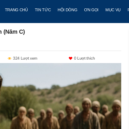
TRANG CHỦ
TIN TỨC
HỘI DÒNG
ƠN GỌI
MỤC VỤ
n (Năm C)
324 Lượt xem
0
Lượt thích