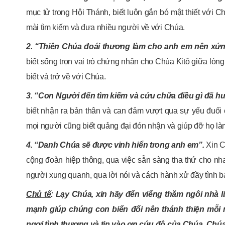
mục tử trong Hội Thánh, biết luôn gắn bó mật thiết với C
mài tìm kiếm và đưa nhiều người về với Chúa.
2. “Thiên Chúa đoái thương làm cho anh em nên xứ
biết sống trọn vai trò chứng nhân cho Chúa Kitô giữa lò
biết và trở về với Chúa.
3. “Con Người đến tìm kiếm và cứu chữa điều gì đã h
biết nhận ra bản thân và can đảm vượt qua sự yếu đuối
mọi người cũng biết quảng đại đón nhận và giúp đỡ họ làm
4. “Danh Chúa sẽ được vinh hiển trong anh em”.
Xin C
cộng đoàn hiệp thông, qua việc sẵn sàng tha thứ cho nha
người xung quanh, qua lời nói và cách hành xử đầy tình b
Chủ tế
: Lạy Chúa, xin hãy đến viếng thăm ngôi nhà 
mạnh giúp chúng con biến đổi nên thánh thiện mỗi
ngợi tình thương và tin vào ơn cứu độ của Chúa, Chúa