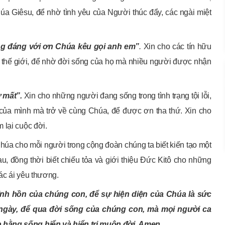
húa Giêsu, để nhờ tình yêu của Người thúc đẩy, các ngài miệt
ng đáng với ơn Chúa kêu gọi anh em”
.
Xin cho các tín hữu
ng thế giới, để nhờ đời sống của họ mà nhiều người được nhận
ư mất”.
Xin cho những người đang sống trong tình trạng tội lỗi,
 của mình mà trở về cùng Chúa, để được ơn tha thứ. Xin cho
 lại cuộc đời.
húa cho mỗi người trong cộng đoàn chúng ta biết kiến tạo một
u, đồng thời biết chiếu tỏa và giới thiệu Đức Kitô cho những
ác ái yêu thương.
linh hồn của chúng con, để sự hiện diện của Chúa là sức
 ngày, để qua đời sống của chúng con, mà mọi người ca
 hằng sống hiển và hiển trị muôn đời. Amen