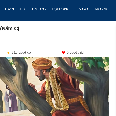
TRANG CHỦ
TIN TỨC
HỘI DÒNG
ƠN GỌI
MỤC VỤ
 (Năm C)
318 Lượt xem
0
Lượt thích