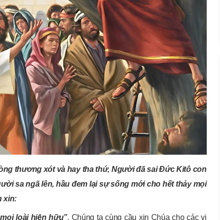
òng thương xót và hay tha thứ, Người đã sai Đức Kitô con
ười sa ngã lên, hầu đem lại sự sống mới cho hết thảy mọi
 xin:
mọi loài hiện hữu”
. Chúng ta cùng cầu xin Chúa cho các vị