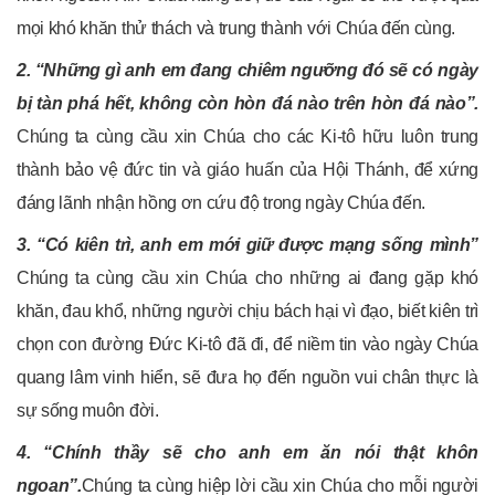
mọi khó khăn thử thách và trung thành với Chúa đến cùng.
2. “Những gì anh em đang chiêm ngưỡng đó sẽ có ngày
bị tàn phá hết, không còn hòn đá nào trên hòn đá nào”.
Chúng ta cùng cầu xin Chúa cho các Ki-tô hữu luôn trung
thành bảo vệ đức tin và giáo huấn của Hội Thánh, để xứng
đáng lãnh nhận hồng ơn cứu độ trong ngày Chúa đến.
3. “Có kiên trì, anh em mới giữ được mạng sống mình”
Chúng ta cùng cầu xin Chúa cho những ai đang gặp khó
khăn, đau khổ, những người chịu bách hại vì đạo, biết kiên trì
chọn con đường Đức Ki-tô đã đi, để niềm tin vào ngày Chúa
quang lâm vinh hiển, sẽ đưa họ đến nguồn vui chân thực là
sự sống muôn đời.
4. “Chính thầy sẽ cho anh em ăn nói thật khôn
ngoan”.
Chúng ta cùng hiệp lời cầu xin Chúa cho mỗi người