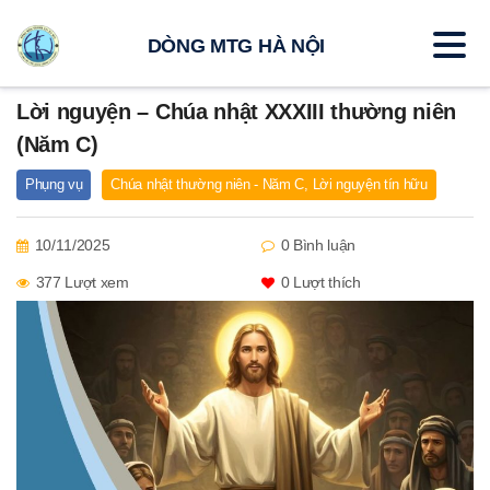
DÒNG MTG HÀ NỘI
Lời nguyện – Chúa nhật XXXIII thường niên
(Năm C)
Phụng vụ
Chúa nhật thường niên - Năm C
,
Lời nguyện tín hữu
10/11/2025
0 Bình luận
377 Lượt xem
0
Lượt thích