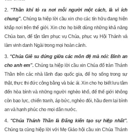
2.
“
Thần khí tỏ ra nơi mỗi người một cách, là vì ích
chung”.
Chúng ta hiệp lời cầu xin cho các tín hữu đang hiện
khắp nơi trên thế giới. Xin cho họ biết dùng những khả năng
Chúa ban, để tận tâm phục vụ Chúa, phục vụ Hội Thánh và
làm vinh danh Ngài trong mọi hoàn cảnh.
3.
“Chúa Giê su đứng giữa các môn đệ mà nói: Bình an
cho anh em”.
Chúng ta hiệp lời cầu xin Chúa đổ tràn Thánh
Thần trên các nhà lãnh đạo quốc gia, để họ sống trong sự
thật, thực thi đức công bằng và bác ái. Xin cho họ biết lưu tâm
đến hòa bình và những người nghèo khổ, để thế giới không
còn bạo lực, chiến tranh, áp bức, nghèo đói, hầu đem lại bình
an và hạnh phúc cho mọi dân nước.
4.
“Chúa Thánh Thần là Đấng kiến tạo sự hiệp nhất”.
Chúng ta cùng hiệp lời với Mẹ Giáo hội cầu xin Chúa Thánh