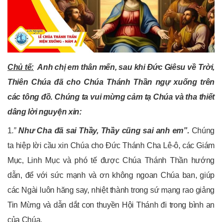
Chủ tế:
Anh c
hị em thân mến, s
au khi Đức Giêsu về Trời,
Thiên Chúa đã cho Chúa Thánh Thần ngự xuống trên
các tông đồ. Chúng ta vui mừng cảm tạ Chúa và tha thiết
dâng lời nguyện xin:
1
.”
Như Cha đã sai Thầy, Thầy cũng sai anh em”.
Chúng
ta hiệp lời cầu xin Chúa cho Đức Thánh Cha Lê-ô, các Giám
Mục, Linh Mục và phó tế được Chúa Thánh Thần hướng
dẫn, để với sức mạnh và ơn không ngoan Chúa ban, giúp
các Ngài luôn hăng say, nhiệt thành trong sứ mạng rao giảng
Tin Mừng và dẫn dắt con thuyền Hội Thánh đi trong bình an
của Chúa.