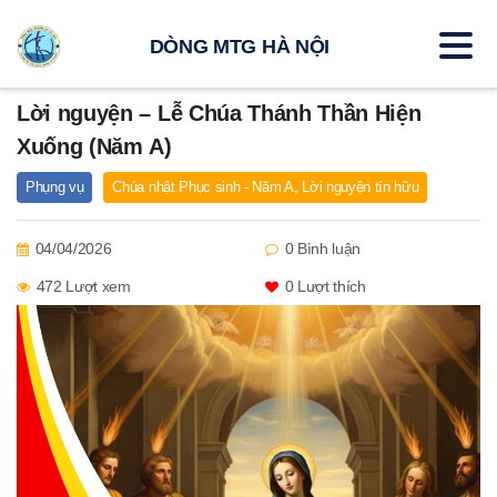
DÒNG MTG HÀ NỘI
Lời nguyện – Lễ Chúa Thánh Thần Hiện
Xuống (Năm A)
Phụng vụ
Chúa nhật Phục sinh - Năm A
,
Lời nguyện tín hữu
04/04/2026
0 Bình luận
472 Lượt xem
0
Lượt thích