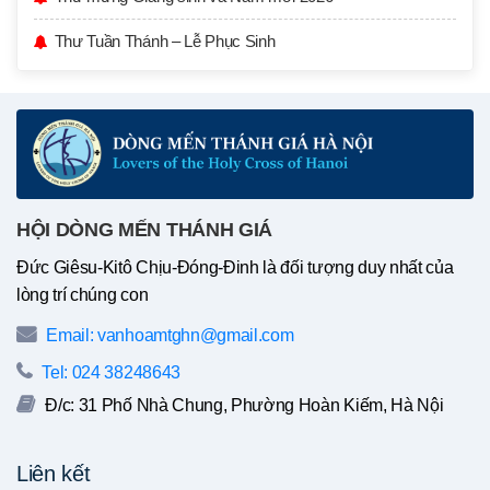
Thư Tuần Thánh – Lễ Phục Sinh
HỘI DÒNG MẾN THÁNH GIÁ
Đức Giêsu-Kitô Chịu-Đóng-Đinh là đối tượng duy nhất của
lòng trí chúng con
Email: vanhoamtghn@gmail.com
Tel: 024 38248643
Đ/c: 31 Phố Nhà Chung, Phường Hoàn Kiếm, Hà Nội
Liên kết