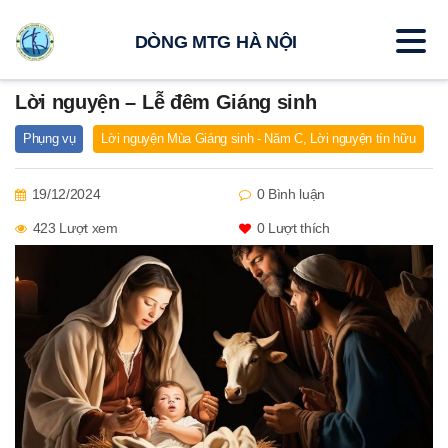
DÒNG MTG HÀ NỘI
Lời nguyện – Lễ đêm Giáng sinh
Phụng vụ
Lời nguyện Mùa Giáng sinh - Năm C
,
Lời nguyện tín hữu
19/12/2024
0 Bình luận
423 Lượt xem
0
Lượt thích