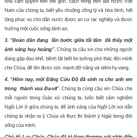
nhà cầm quyên trên thế giới, cách riêng trên đất nước Việt
Nam của chúng ta, biết yêu chuộng công lý và hòa bình, hết
lòng phục vụ cho dân nước được an cư lạc nghiệp và được
hưởng một cuộc sống bình an.
3. “
Đoàn dân đang lần bước giữa tối tăm đã thấy một
ánh sáng huy hoàng”.
Chúng ta cầu xin cho những người
đang gặp đau khổ, bệnh tật biết tin tưởng phó thác đời mình
cho Chúa, để tìm được sức mạnh đỡ nâng và niềm hy vọng.
4. “
Hôm nay, một Đấng Cứu Độ đã sinh ra cho anh em
trong thành vua Đa-vít
”
. Chúng ta cùng cầu xin Chúa cho
mỗi người trong Giáo xứ chúng ta, luôn biết cảm nghiệm
Ngôi Lời ở giữa chúng ta, để ánh sáng của Ngôi Lời soi dẫn
chúng ta nhận ra ý Chúa và thực thi thánh ý Ngài trong đời
sống của mình.
Chủ tế
:
Lạy Chúa, Chúa đã tỏ lòng thương xót nhìn đến