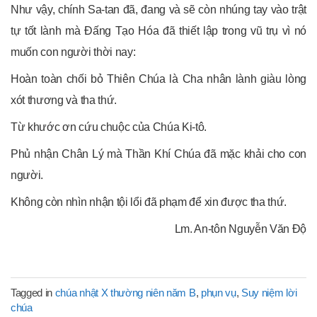
Như vậy, chính Sa-tan đã, đang và sẽ còn nhúng tay vào trật
tự tốt lành mà Đấng Tạo Hóa đã thiết lập trong vũ trụ vì nó
muốn con người thời nay:
Hoàn toàn chối bỏ Thiên Chúa là Cha nhân lành giàu lòng
xót thương và tha thứ.
Từ khước ơn cứu chuộc của Chúa Ki-tô.
Phủ nhận Chân Lý mà Thần Khí Chúa đã mặc khải cho con
người.
Không còn nhìn nhận tội lổi đã phạm để xin được tha thứ.
Lm. An-tôn Nguyễn Văn Độ
Tagged in
chúa nhật X thường niên năm B
,
phụn vụ
,
Suy niệm lời
chúa