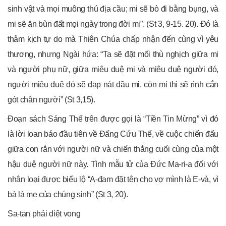
sinh vật và mọi muông thú địa cầu; mi sẽ bò đi bằng bụng, và
mi sẽ ăn bùn đất mọi ngày trong đời mi”. (St 3, 9-15. 20). Đó là
thảm kịch tự do mà Thiên Chúa chấp nhận đến cùng vì yêu
thương, nhưng Ngài hứa: “Ta sẽ đặt mối thù nghịch giữa mi
và người phụ nữ, giữa miêu duệ mi và miêu duệ người đó,
người miêu duệ đó sẽ đạp nát đầu mi, còn mi thì sẽ rình cắn
gót chân người” (St 3,15).
Ðoạn sách Sáng Thế trên được gọi là “Tiền Tin Mừng” vì đó
là lời loan báo đầu tiên về Ðấng Cứu Thế, về cuộc chiến đấu
giữa con rắn với người nữ và chiến thắng cuối cùng của một
hậu duệ người nữ này. Tình mẫu tử của Đức Ma-ri-a đối với
nhân loại được biểu lộ “A-đam đặt tên cho vợ mình là E-và, vì
bà là mẹ của chúng sinh” (St 3, 20).
Sa-tan phải diệt vong