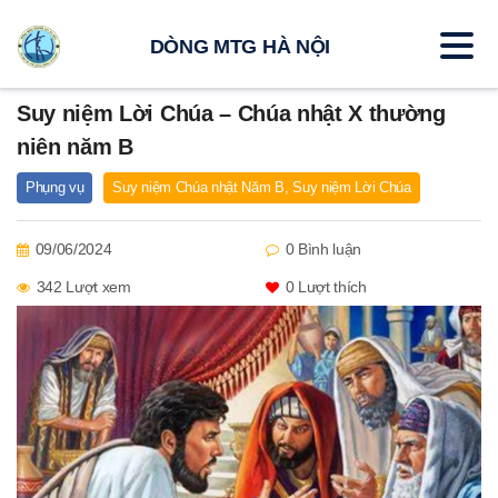
DÒNG MTG HÀ NỘI
Suy niệm Lời Chúa – Chúa nhật X thường
niên năm B
Phụng vụ
Suy niệm Chúa nhật Năm B
,
Suy niệm Lời Chúa
09/06/2024
0 Bình luận
342 Lượt xem
0
Lượt thích