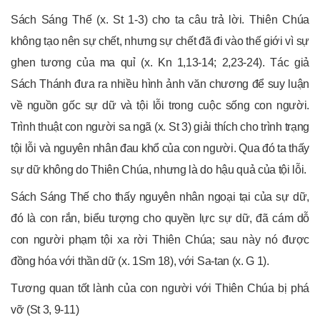
Sách Sáng Thế (x. St 1-3) cho ta câu trả lời. Thiên Chúa
không tạo nên sự chết, nhưng sự chết đã đi vào thế giới vì sự
ghen tương của ma quỉ (x. Kn 1,13-14; 2,23-24). Tác giả
Sách Thánh đưa ra nhiều hình ảnh văn chương để suy luận
về nguồn gốc sự dữ và tội lỗi trong cuộc sống con người.
Trình thuật con người sa ngã (x. St 3) giải thích cho trình trạng
tội lỗi và nguyên nhân đau khổ của con người. Qua đó ta thấy
sự dữ không do Thiên Chúa, nhưng là do hậu quả của tội lỗi.
Sách Sáng Thế cho thấy nguyên nhân ngoại tại của sự dữ,
đó là con rắn, biểu tượng cho quyền lực sự dữ, đã cám dỗ
con người phạm tội xa rời Thiên Chúa; sau này nó được
đồng hóa với thần dữ (x. 1Sm 18), với Sa-tan (x. G 1).
Tương quan tốt lành của con người với Thiên Chúa bị phá
vỡ (St 3, 9-11)