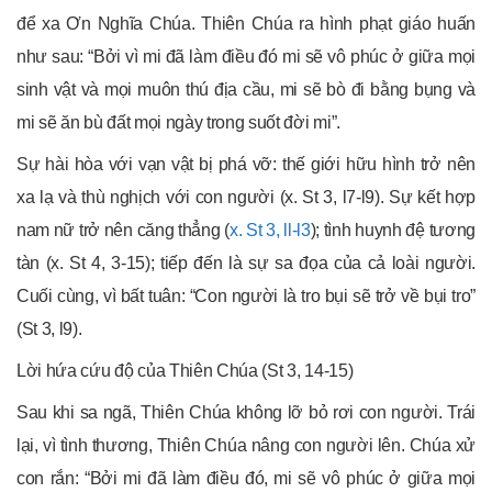
để xa Ơn Nghĩa Chúa. Thiên Chúa ra hình phạt giáo huấn
như sau: “Bởi vì mi đã làm điều đó mi sẽ vô phúc ở giữa mọi
sinh vật và mọi muôn thú địa cầu, mi sẽ bò đi bằng bụng và
mi sẽ ăn bù đất mọi ngày trong suốt đời mi”.
Sự hài hòa với vạn vật bị phá vỡ: thế giới hữu hình trở nên
xa lạ và thù nghịch với con người (x. St 3, l7-l9). Sự kết hợp
nam nữ trở nên căng thẳng (
x. St 3, ll-l3
); tình huynh đệ tương
tàn (x. St 4, 3-15); tiếp đến là sự sa đọa của cả loài người.
Cuối cùng, vì bất tuân: “Con người là tro bụi sẽ trở về bụi tro”
(St 3, l9).
Lời hứa cứu độ của Thiên Chúa (St 3, 14-15)
Sau khi sa ngã, Thiên Chúa không lỡ bỏ rơi con người. Trái
lại, vì tình thương, Thiên Chúa nâng con người lên. Chúa xử
con rắn: “Bởi mi đã làm điều đó, mi sẽ vô phúc ở giữa mọi