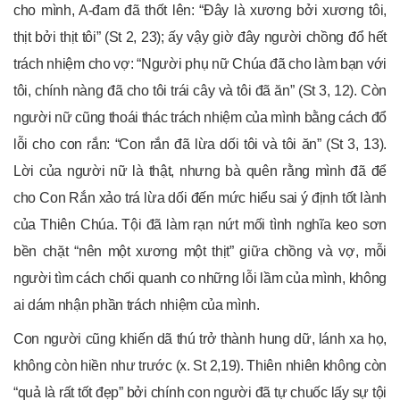
cho mình, A-đam đã thốt lên: “Đây là xương bởi xương tôi,
thịt bởi thịt tôi” (St 2, 23); ấy vậy giờ đây người chồng đổ hết
trách nhiệm cho vợ: “Người phụ nữ Chúa đã cho làm bạn với
tôi, chính nàng đã cho tôi trái cây và tôi đã ăn” (St 3, 12). Còn
người nữ cũng thoái thác trách nhiệm của mình bằng cách đổ
lỗi cho con rắn: “Con rắn đã lừa dối tôi và tôi ăn” (St 3, 13).
Lời của người nữ là thật, nhưng bà quên rằng mình đã để
cho Con Rắn xảo trá lừa dối đến mức hiểu sai ý định tốt lành
của Thiên Chúa. Tội đã làm rạn nứt mối tình nghĩa keo sơn
bền chặt “nên một xương một thịt” giữa chồng và vợ, mỗi
người tìm cách chối quanh co những lỗi lầm của mình, không
ai dám nhận phần trách nhiệm của mình.
Con người cũng khiến dã thú trở thành hung dữ, lánh xa họ,
không còn hiền như trước (x. St 2,19). Thiên nhiên không còn
“quả là rất tốt đẹp” bởi chính con người đã tự chuốc lấy sự tội