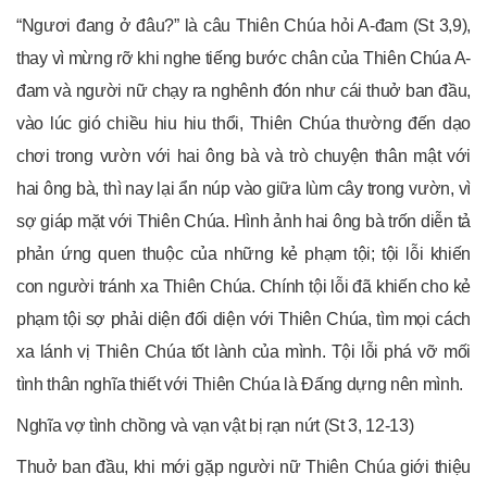
“Ngươi đang ở đâu?” là câu Thiên Chúa hỏi A-đam (St 3,9),
thay vì mừng rỡ khi nghe tiếng bước chân của Thiên Chúa A-
đam và người nữ chạy ra nghênh đón như cái thuở ban đầu,
vào lúc gió chiều hiu hiu thổi, Thiên Chúa thường đến dạo
chơi trong vườn với hai ông bà và trò chuyện thân mật với
hai ông bà, thì nay lại ẩn núp vào giữa lùm cây trong vườn, vì
sợ giáp mặt với Thiên Chúa. Hình ảnh hai ông bà trốn diễn tả
phản ứng quen thuộc của những kẻ phạm tội; tội lỗi khiến
con người tránh xa Thiên Chúa. Chính tội lỗi đã khiến cho kẻ
phạm tội sợ phải diện đối diện với Thiên Chúa, tìm mọi cách
xa lánh vị Thiên Chúa tốt lành của mình. Tội lỗi phá vỡ mối
tình thân nghĩa thiết với Thiên Chúa là Đấng dựng nên mình.
Nghĩa vợ tình chồng và vạn vật bị rạn nứt (St 3, 12-13)
Thuở ban đầu, khi mới gặp người nữ Thiên Chúa giới thiệu