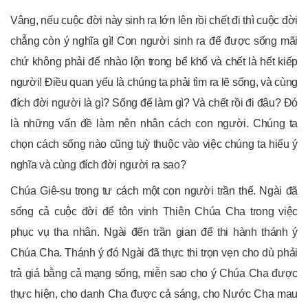
Vâng, nếu cuộc đời này sinh ra lớn lên rồi chết đi thì cuộc đời
chẳng còn ý nghĩa gì! Con người sinh ra để được sống mãi
chứ không phải để nhào lộn trong bể khổ và chết là hết kiếp
người! Ðiều quan yếu là chúng ta phải tìm ra lẽ sống, và cùng
đích đời người là gì? Sống để làm gì? Và chết rồi đi đâu? Ðó
là những vấn đề làm nên nhân cách con người. Chúng ta
chọn cách sống nào cũng tuỳ thuộc vào việc chúng ta hiểu ý
nghĩa và cùng đích đời người ra sao?
Chúa Giê-su trong tư cách một con người trần thế. Ngài đã
sống cả cuộc đời để tôn vinh Thiên Chúa Cha trong việc
phục vụ tha nhân. Ngài đến trần gian để thi hành thánh ý
Chúa Cha. Thánh ý đó Ngài đã thực thi trọn vẹn cho dù phải
trả giá bằng cả mạng sống, miễn sao cho ý Chúa Cha được
thực hiện, cho danh Cha được cả sáng, cho Nước Cha mau