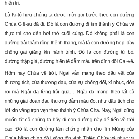
hiển trị.
Là Ki-tô hữu chúng ta được mời gọi bước theo con đường
Chúa Giê-su đã đi. Ðó là con đường đi tìm thánh ý Chúa và
thực thi cho đến hơi thở cuối cùng. Ðó không phải là con
đường trải thảm rộng thênh thang, mà là con đường hẹp, đầy
chông gai giăng kín hành trình. Ðó là con đường từ bỏ,
đường thập giá, đường hiến tế đẫm máu trên đỉnh đồi Cal-vê.
Hôm nay Chúa về trời, Ngài vẫn mang theo dấu vết của
thương tích, của thương đau, của sự chống đối, xỉ nhục, đòn
roi mà Ngài đã từng trải qua… Ngài đã mang theo tất cả
những giai đoạn đau thương đẫm máu đó, như dấu tích cho
lời xin vâng trọn vẹn theo thánh ý Chúa Cha. Nay, Ngài cũng
muốn tất cả chúng ta hãy đi con đường này để tiến về trời
cao. Ðó là con đường làm chứng nhân cho Tin Mừng của
Chúa bằng chính đời sống tôn vinh Thiên Chúa và phục vụ