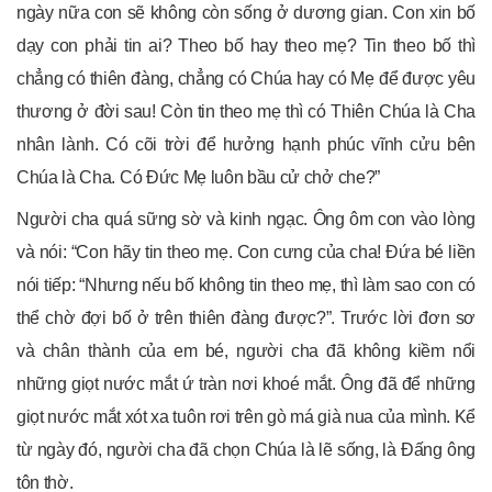
ngày nữa con sẽ không còn sống ở dương gian. Con xin bố
dạy con phải tin ai? Theo bố hay theo mẹ? Tin theo bố thì
chẳng có thiên đàng, chẳng có Chúa hay có Mẹ để được yêu
thương ở đời sau! Còn tin theo mẹ thì có Thiên Chúa là Cha
nhân lành. Có cõi trời để hưởng hạnh phúc vĩnh cửu bên
Chúa là Cha. Có Ðức Mẹ luôn bầu cử chở che?”
Người cha quá sững sờ và kinh ngạc. Ông ôm con vào lòng
và nói: “Con hãy tin theo mẹ. Con cưng của cha! Ðứa bé liền
nói tiếp: “Nhưng nếu bố không tin theo mẹ, thì làm sao con có
thể chờ đợi bố ở trên thiên đàng được?”. Trước lời đơn sơ
và chân thành của em bé, người cha đã không kiềm nổi
những giọt nước mắt ứ tràn nơi khoé mắt. Ông đã để những
giọt nước mắt xót xa tuôn rơi trên gò má già nua của mình. Kể
từ ngày đó, người cha đã chọn Chúa là lẽ sống, là Ðấng ông
tôn thờ.