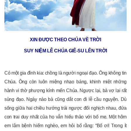
XIN ĐƯỢC THEO CHÚA VỀ TRỜI
SUY NIỆM LỄ CHÚA GIÊ-SU LÊN TRỜI
Có một gia đình kia: chồng là người ngoại đạo. Ông không tin
Chúa. Ông còn luôn miệng nhạo báng, khinh miệt những
hành vi thờ phượng kính mến Chúa. Ngược lại, bà vợ lại rất
sùng đạo. Ngày nào bà cũng dắt con đi lễ cầu nguyện. Dù
sống giữa hai chiều hướng trái ngược đối nghịch nhau, đứa
con trai duy nhất của họ vẫn hiếu thảo với bố mẹ. Một hôm
em lâm bệnh hiểm nghèo, em hỏi bố rằng: “Bố ơi! Trong ít