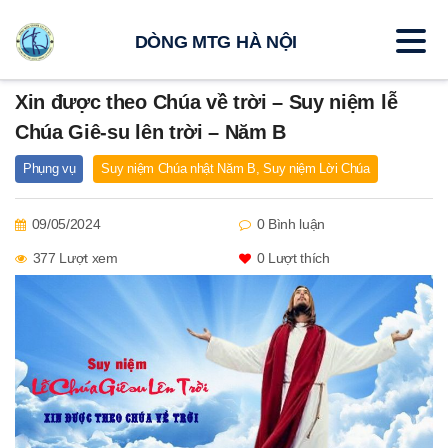
DÒNG MTG HÀ NỘI
Xin được theo Chúa về trời – Suy niệm lễ
Chúa Giê-su lên trời – Năm B
Phụng vụ
Suy niệm Chúa nhật Năm B
,
Suy niệm Lời Chúa
09/05/2024
0 Bình luận
377 Lượt xem
0
Lượt thích