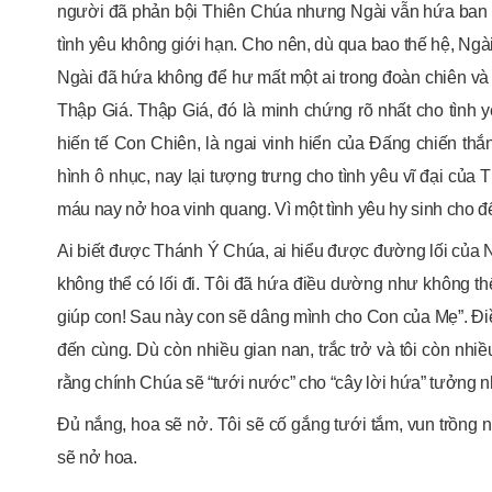
người đã phản bội Thiên Chúa nhưng Ngài vẫn hứa ban Đ
tình yêu không giới hạn. Cho nên, dù qua bao thế hệ, Ngà
Ngài đã hứa không để hư mất một ai trong đoàn chiên và đ
Thập Giá. Thập Giá, đó là minh chứng rõ nhất cho tình y
hiến tế Con Chiên, là ngai vinh hiển của Đấng chiến thắ
hình ô nhục, nay lại tượng trưng cho tình yêu vĩ đại củ
máu nay nở hoa vinh quang. Vì một tình yêu hy sinh cho đ
Ai biết được Thánh Ý Chúa, ai hiểu được đường lối củ
không thể có lối đi. Tôi đã hứa điều dường như không thể
giúp con! Sau này con sẽ dâng mình cho Con của Mẹ”. Điề
đến cùng. Dù còn nhiều gian nan, trắc trở và tôi còn nhiều
rằng chính Chúa sẽ “tưới nước” cho “cây lời hứa” tưởng 
Đủ nắng, hoa sẽ nở. Tôi sẽ cố gắng tưới tắm, vun trồng 
sẽ nở hoa.