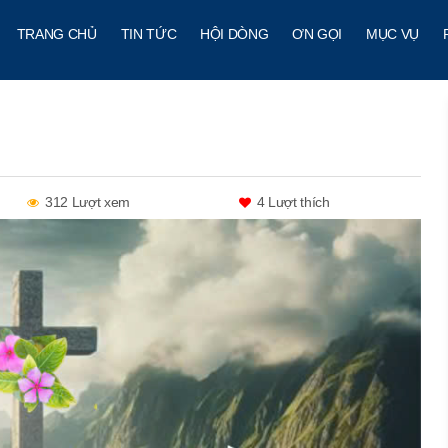
TRANG CHỦ
TIN TỨC
HỘI DÒNG
ƠN GỌI
MỤC VỤ
312 Lượt xem
4
Lượt thích