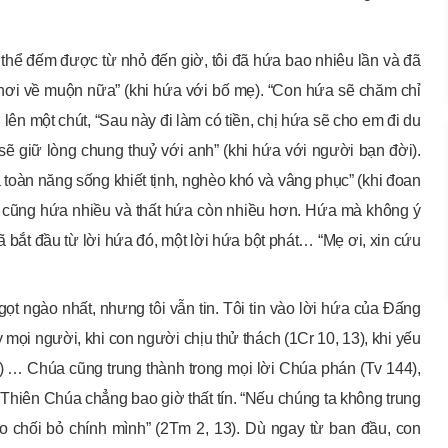
thể đếm được từ nhỏ đến giờ, tôi đã hứa bao nhiêu lần và đã
hơi về muộn nữa” (khi hứa với bố mẹ). “Con hứa sẽ chăm chỉ
 lên một chút, “Sau này đi làm có tiền, chị hứa sẽ cho em đi du
sẽ giữ lòng chung thuỷ với anh” (khi hứa với người bạn đời).
 toàn năng sống khiết tịnh, nghèo khó và vâng phục” (khi đoan
i cũng hứa nhiều và thất hứa còn nhiều hơn. Hứa mà không ý
 bắt đầu từ lời hứa đó, một lời hứa bột phát… “Mẹ ơi, xin cứu
gọt ngào nhất, nhưng tôi vẫn tin. Tôi tin vào lời hứa của Đấng
y mọi người, khi con người chịu thử thách (1Cr 10, 13), khi yếu
1, 9) … Chúa cũng trung thành trong mọi lời Chúa phán (Tv 144),
 Thiên Chúa chẳng bao giờ thất tín. “Nếu chúng ta không trung
ào chối bỏ chính mình” (2Tm 2, 13). Dù ngay từ ban đầu, con