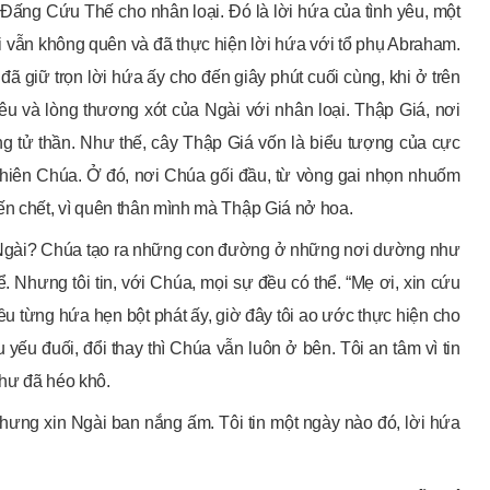
ấng Cứu Thế cho nhân loại. Đó là lời hứa của tình yêu, một
i vẫn không quên và đã thực hiện lời hứa với tổ phụ Abraham.
ã giữ trọn lời hứa ấy cho đến giây phút cuối cùng, khi ở trên
êu và lòng thương xót của Ngài với nhân loại. Thập Giá, nơi
ng tử thần. Như thế, cây Thập Giá vốn là biểu tượng của cực
a Thiên Chúa. Ở đó, nơi Chúa gối đầu, từ vòng gai nhọn nhuốm
ến chết, vì quên thân mình mà Thập Giá nở hoa.
a Ngài? Chúa tạo ra những con đường ở những nơi dường như
. Nhưng tôi tin, với Chúa, mọi sự đều có thể. “Mẹ ơi, xin cứu
u từng hứa hẹn bột phát ấy, giờ đây tôi ao ước thực hiện cho
 yếu đuối, đổi thay thì Chúa vẫn luôn ở bên. Tôi an tâm vì tin
như đã héo khô.
nhưng xin Ngài ban nắng ấm. Tôi tin một ngày nào đó, lời hứa