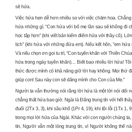
sẽ hứa.
Việc hứa hẹn dễ hơn nhiều so với việc chăm hoa. Chẳng 
hứa những gì. “Con hứa với bố mẹ lần sau sẽ không đi c
học tập hơn” (khi viết bản kiểm điểm hứa với thầy cô). Lớn
lịch” (khi hứa với những đứa em). Nếu kết hôn, “em hứa 
Và nếu chọn ơn gọi tu trì, “Con tuyên khấn với Thiên Chúa
hứa trong ngày tuyên khấn)… Biết bao nhiêu lời hứa! Tô
thức được mình có khả năng giữ lời hay không. Mọi thứ đã
giúp con! Sau này con sẽ dâng mình cho Con của Mẹ.”
Người ta vẫn thường nói rằng lời hứa là một lời nói dối n
chẳng thất hứa bao giờ. Ngài là Đấng trung tín với hết thả
đuối (2Tx 3, 3), khi sầu khổ (1Pr 4, 19), khi tội lỗi (1Tx 
trong mọi lời hứa của Ngài. Khác với con người chúng ta,
tín, Người vẫn một lòng trung tín, vì Người không thể n