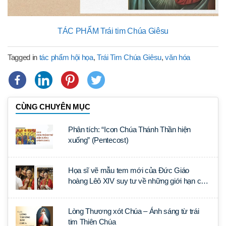
TÁC PHẨM Trái tim Chúa Giêsu
Tagged in
tác phẩm hội họa
,
Trái Tim Chúa Giêsu
,
văn hóa
CÙNG CHUYÊN MỤC
Phân tích: “Icon Chúa Thánh Thần hiện
xuống” (Pentecost)
Họa sĩ vẽ mẫu tem mới của Đức Giáo
hoàng Lêô XIV suy tư về những giới hạn của
AI trong nghệ thuật thánh
Lòng Thương xót Chúa – Ánh sáng từ trái
tim Thiên Chúa