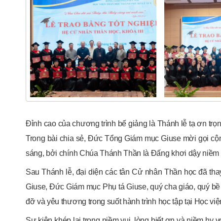
Đỉnh cao của chương trình bế giảng là Thánh lễ tạ ơn t
Trong bài chia sẻ, Đức Tổng Giám mục Giuse mời gọi c
sáng, bởi chính Chúa Thánh Thần là Đấng khơi dậy niềm h
Sau Thánh lễ, đại diện các tân Cử nhân Thần học đã thay
Giuse, Đức Giám mục Phụ tá Giuse, quý cha giáo, quý bề 
đỡ và yêu thương trong suốt hành trình học tập tại Học việ
Sự kiện khép lại trong niềm vui, lòng biết ơn và niềm hy