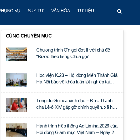
PHỤNG VỤ
SUY TƯ
VĂN HÓA
TƯ LIỆU
CÙNG CHUYÊN MỤC
Chương trình Ơn gọi đợt II với chủ đề
“Bước theo tiếng Chúa gọi”
Học viện K.23 – Hội dòng Mến Thánh Giá
Hà Nội bảo vệ khóa luận tốt nghiệp tại
Học viện Thần học Thánh Phêrô Lê Tùy
Tông du Guinea xích đạo – Đức Thánh
cha Lê-ô XIV gặp gỡ chính quyền, xã hội
dân sự và ngoại giao đoàn
Hành trình hiệp thông Ad Limina 2026 của
Hội đồng Giám mục Việt Nam – Ngày 2