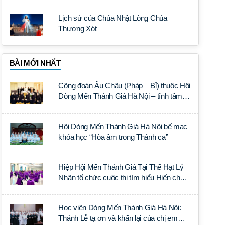
Lịch sử của Chúa Nhật Lòng Chúa
Thương Xót
BÀI MỚI NHẤT
Cộng đoàn Âu Châu (Pháp – Bỉ) thuộc Hội
Dòng Mến Thánh Giá Hà Nội – tĩnh tâm
năm tại Đan viện La Trappe
Hội Dòng Mến Thánh Giá Hà Nội bế mạc
khóa học “Hòa âm trong Thánh ca”
Hiệp Hội Mến Thánh Giá Tại Thế Hạt Lý
Nhân tổ chức cuộc thi tìm hiểu Hiến chế
Tín lý Ánh Sáng Muôn Dân
Học viện Dòng Mến Thánh Giá Hà Nội:
Thánh Lễ tạ ơn và khấn lại của chị em