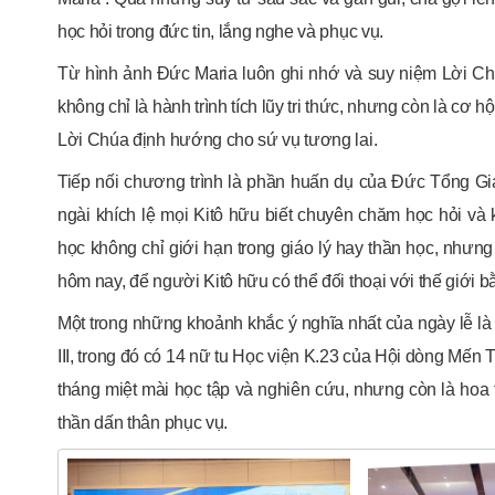
học hỏi trong đức tin, lắng nghe và phục vụ.
Từ hình ảnh Đức Maria luôn ghi nhớ và suy niệm Lời Chú
không chỉ là hành trình tích lũy tri thức, nhưng còn là cơ 
Lời Chúa định hướng cho sứ vụ tương lai.
Tiếp nối chương trình là phần huấn dụ của Đức Tổng Gi
ngài khích lệ mọi Kitô hữu biết chuyên chăm học hỏi v
học không chỉ giới hạn trong giáo lý hay thần học, nhưn
hôm nay, để người Kitô hữu có thể đối thoại với thế giới b
Một trong những khoảnh khắc ý nghĩa nhất của ngày lễ l
III, trong đó có 14 nữ tu Học viện K.23 của Hội dòng Mế
tháng miệt mài học tập và nghiên cứu, nhưng còn là hoa tr
thần dấn thân phục vụ.