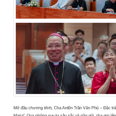
Mở đầu chương trình, Cha Antôn Trần Văn Phú – Đặc trá
Maria”. Qua những suy tư sâu sắc và gần gũi, cha gợi 