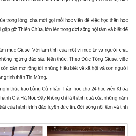
a trong lòng, cha mời gọi mỗi học viên để việc học thần học
hội gặp gỡ Thiên Chúa, lớn lên trong đời sống nội tâm và biết để
ám mục Giuse. Với tâm tình của một vị mục tử và người cha,
à không ngừng đào sâu kiến thức. Theo Đức Tổng Giuse, việc
g còn cần mở rộng tới những hiểu biết về xã hội và con người
ằng tinh thần Tin Mừng.
à nghi thức trao bằng Cử nhân Thần học cho 24 học viên Khóa
n Thánh Giá Hà Nội. Đây không chỉ là thành quả của những năm
ái của hành trình đào luyện đức tin, đời sống nội tâm và tinh