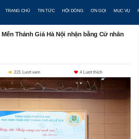
TRANG CHỦ
TIN TỨC
HỘI DÒNG
ƠN GỌI
MỤC VỤ
ng Mến Thánh Giá Hà Nội nhận bằng Cử nhân
221 Lượt xem
4
Lượt thích