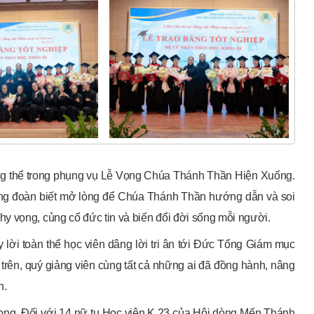
rọng thể trong phụng vụ Lễ Vọng Chúa Thánh Thần Hiện Xuống.
ộng đoàn biết mở lòng để Chúa Thánh Thần hướng dẫn và soi
y vọng, củng cố đức tin và biến đổi đời sống mỗi người.
 lời toàn thể học viên dâng lời tri ân tới Đức Tổng Giám mục
trên, quý giảng viên cùng tất cả những ai đã đồng hành, nâng
n.
 vọng. Đối với 14 nữ tu Học viện K.23 của Hội dòng Mến Thánh