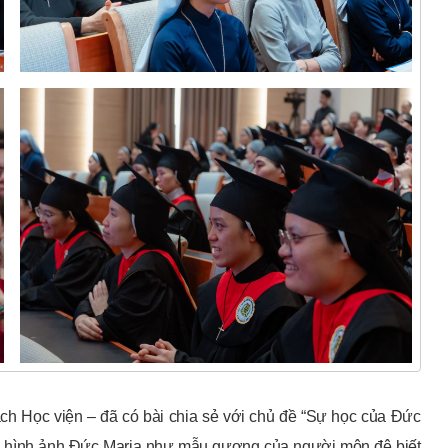
ch Học viện – đã có bài chia sẻ với chủ đề “Sự học của Đức
lên hình ảnh Đức Maria như mẫu gương của người môn đệ biết