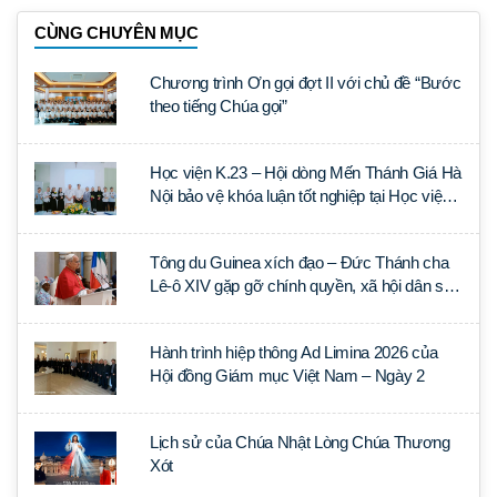
CÙNG CHUYÊN MỤC
Chương trình Ơn gọi đợt II với chủ đề “Bước
theo tiếng Chúa gọi”
Học viện K.23 – Hội dòng Mến Thánh Giá Hà
Nội bảo vệ khóa luận tốt nghiệp tại Học viện
Thần học Thánh Phêrô Lê Tùy
Tông du Guinea xích đạo – Đức Thánh cha
Lê-ô XIV gặp gỡ chính quyền, xã hội dân sự
và ngoại giao đoàn
Hành trình hiệp thông Ad Limina 2026 của
Hội đồng Giám mục Việt Nam – Ngày 2
Lịch sử của Chúa Nhật Lòng Chúa Thương
Xót