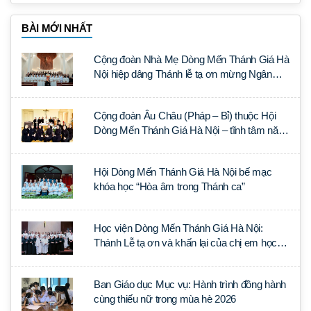
BÀI MỚI NHẤT
Cộng đoàn Nhà Mẹ Dòng Mến Thánh Giá Hà
Nội hiệp dâng Thánh lễ tạ ơn mừng Ngân
khánh Linh mục cha Luca Trần Đức
Cộng đoàn Âu Châu (Pháp – Bỉ) thuộc Hội
Dòng Mến Thánh Giá Hà Nội – tĩnh tâm năm
tại Đan viện La Trappe
Hội Dòng Mến Thánh Giá Hà Nội bế mạc
khóa học “Hòa âm trong Thánh ca”
Học viện Dòng Mến Thánh Giá Hà Nội:
Thánh Lễ tạ ơn và khấn lại của chị em học
tập tại Sài Gòn
Ban Giáo dục Mục vụ: Hành trình đồng hành
cùng thiếu nữ trong mùa hè 2026