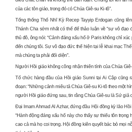
của các tôn giáo, trong đó có Chúa Giê-su Ki-tô”.
Tổng thống Thổ Nhĩ Kỳ Recep Tayyip Erdogan cũng lên 
Thánh Cha sớm nhất có thể để thảo luận về “sự vô đạo đức
thủ đô, ông nói: “Cảnh đáng xấu hổ ở Paris không chỉ xúc
đến chúng tôi. Sự vô đạo đức thể hiện tại lễ khai mạc Th
mà chúng ta phải đối diện”.
Người Hồi giáo không công nhận thiên tính của Chúa Giê
Tổ chức hàng đầu của Hồi giáo Sunni tại Ai Cập cũng r
đoạn: “Những cảnh miêu tả Chúa Giê-su Ki-tô theo một hìn
người Hồi giáo đứng sau, tin rằng Chúa Giê-su là Sứ giả c
Đại Imam Ahmad Al Azhar, đứng đầu Hội đồng kỳ lão Hồi g
“Hành động đáng xấu hổ này cho thấy sự thiếu tôn trọng ho
cao cả mà họ coi trọng. Hội đồng kiên quyết bác bỏ mọi nỗ