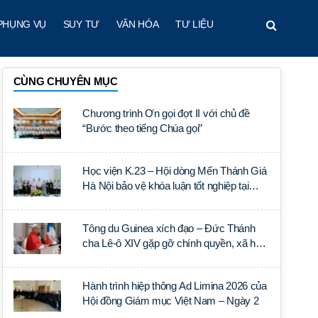
PHỤNG VỤ
SUY TƯ
VĂN HÓA
TƯ LIỆU
CÙNG CHUYÊN MỤC
Chương trình Ơn gọi đợt II với chủ đề
“Bước theo tiếng Chúa gọi”
Học viện K.23 – Hội dòng Mến Thánh Giá
Hà Nội bảo vệ khóa luận tốt nghiệp tại
Học viện Thần học Thánh Phêrô Lê Tùy
Tông du Guinea xích đạo – Đức Thánh
cha Lê-ô XIV gặp gỡ chính quyền, xã hội
dân sự và ngoại giao đoàn
Hành trình hiệp thông Ad Limina 2026 của
Hội đồng Giám mục Việt Nam – Ngày 2