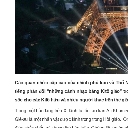
Các quan chức cấp cao của chính phủ Iran và Thổ Nh
tiếng phản đối “những cảnh nhạo báng Kitô giáo” tron
sốc cho các Kitô hữu và nhiều người khác trên thế giớ
Trong một bài đăng trên X, lãnh tụ tối cao Iran Ali Kham
Giê-su là một nhân vật được kính trọng trong Hồi giáo. Ông
điều chắc chắn và không thể bàn luận. Chúng tôi lên án