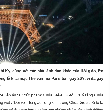
ĩ Kỳ, cùng với các nhà lãnh đạo khác của Hồi giáo, lên
g lễ khai mạc Thế vận hội Paris tối ngày 26/7, vì đã gây
i.
enei lên án “sự xúc phạm” Chúa Giê-su Ki-tô, lưu ý rằng Chúa
 viết : “Đối với Hồi giáo, lòng kính trọng Chúa Giê-su Ki-tô là
 những cảnh nhạo báng nhằm vào những nhân vật thánh thiêng