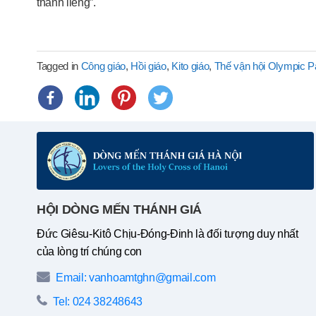
thánh liêng”.
Tagged in
Công giáo
,
Hồi giáo
,
Kito giáo
,
Thế vận hội Olympic P
HỘI DÒNG MẾN THÁNH GIÁ
Đức Giêsu-Kitô Chịu-Đóng-Đinh là đối tượng duy nhất
của lòng trí chúng con
Email: vanhoamtghn@gmail.com
Tel: 024 38248643