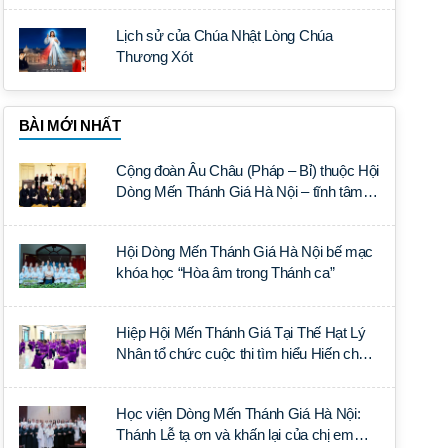
Lịch sử của Chúa Nhật Lòng Chúa
Thương Xót
BÀI MỚI NHẤT
Cộng đoàn Âu Châu (Pháp – Bỉ) thuộc Hội
Dòng Mến Thánh Giá Hà Nội – tĩnh tâm
năm tại Đan viện La Trappe
Hội Dòng Mến Thánh Giá Hà Nội bế mạc
khóa học “Hòa âm trong Thánh ca”
Hiệp Hội Mến Thánh Giá Tại Thế Hạt Lý
Nhân tổ chức cuộc thi tìm hiểu Hiến chế
Tín lý Ánh Sáng Muôn Dân
Học viện Dòng Mến Thánh Giá Hà Nội:
Thánh Lễ tạ ơn và khấn lại của chị em