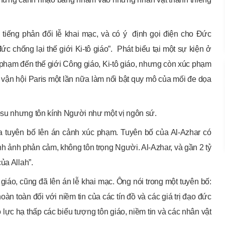
tiếng phản đối lễ khai mạc, và có ý định gọi điện cho Đức
 chống lại thế giới Ki-tô giáo”. Phát biểu tại một sự kiện ở
 phạm đến thế giới Công giáo, Ki-tô giáo, nhưng còn xúc phạm
ế vận hội Paris một lần nữa làm nổi bật quy mô của mối đe dọa
-su nhưng tôn kính Người như một vị ngôn sứ.
a tuyên bố lên án cảnh xúc phạm. Tuyên bố của Al-Azhar có
h ảnh phản cảm, không tôn trọng Người. Al-Azhar, và gần 2 tỷ
ủa Allah”.
iáo, cũng đã lên án lễ khai mạc. Ông nói trong một tuyên bố:
àn toàn đối với niềm tin của các tín đồ và các giá trị đạo đức
 lực hạ thấp các biểu tượng tôn giáo, niềm tin và các nhân vật