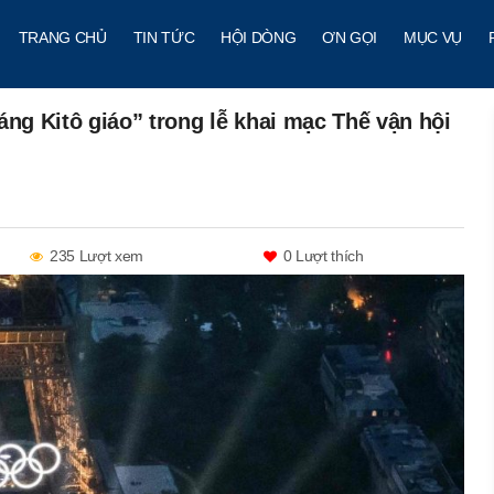
TRANG CHỦ
TIN TỨC
HỘI DÒNG
ƠN GỌI
MỤC VỤ
áng Kitô giáo” trong lễ khai mạc Thế vận hội
235 Lượt xem
0
Lượt thích