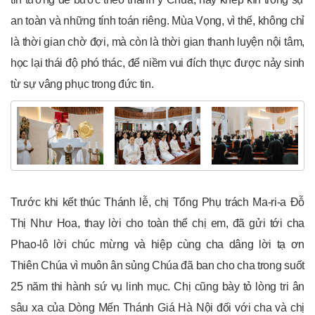
an toàn và những tính toán riêng. Mùa Vọng, vì thế, không chỉ
là thời gian chờ đợi, mà còn là thời gian thanh luyện nội tâm,
học lại thái độ phó thác, để niềm vui đích thực được nảy sinh
từ sự vâng phục trong đức tin.
Trước khi kết thúc Thánh lễ, chị Tổng Phụ trách Ma-ri-a Đỗ
Thị Như Hoa, thay lời cho toàn thể chị em, đã gửi tới cha
Phao-lô lời chúc mừng và hiệp cùng cha dâng lời tạ ơn
Thiên Chúa vì muôn ân sủng Chúa đã ban cho cha trong suốt
25 năm thi hành sứ vụ linh mục. Chị cũng bày tỏ lòng tri ân
sâu xa của Dòng Mến Thánh Giá Hà Nội đối với cha và chị