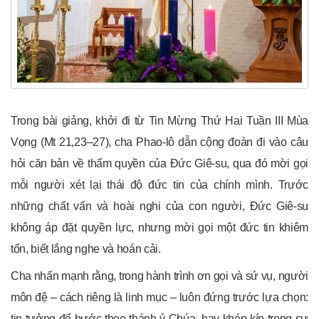
Trong bài giảng, khởi đi từ Tin Mừng Thứ Hai Tuần III Mùa
Vọng (Mt 21,23–27), cha Phao-lô dẫn cộng đoàn đi vào câu
hỏi căn bản về thẩm quyền của Đức Giê-su, qua đó mời gọi
mỗi người xét lại thái độ đức tin của chính mình. Trước
những chất vấn và hoài nghi của con người, Đức Giê-su
không áp đặt quyền lực, nhưng mời gọi một đức tin khiêm
tốn, biết lắng nghe và hoán cải.
Cha nhấn mạnh rằng, trong hành trình ơn gọi và sứ vụ, người
môn đệ – cách riêng là linh mục – luôn đứng trước lựa chọn:
tin tưởng để bước theo thánh ý Chúa, hay khép kín trong sự