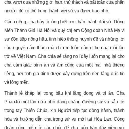
cha vượt qua những giới hạn, thử thách và bất toàn của phận
người, để có thể trung thành với sứ vụ được trao phó.
Cách riêng, cha bày tỏ lòng biết ơn chân thành đối với Dòng
Mến Thánh Giá Hà Nội và quý chị em Cộng đoàn Nhà Mẹ vì
sự đón tiếp nồng hậu, tình hiệp thông huynh đệ và những lời
cầu nguyện âm thầm mà chị em luôn dành cho cha mỗi lần
trở về Việt Nam. Cha chia sẻ rằng nơi đây luôn mang lại cho
cha cảm giác bình an và ấm cúng của một mái nhà thiêng
liêng, nơi tình gia đình được xây dựng trên nền tảng đức tin
và lòng mến.
Thánh lễ khép lại trong bầu khí lắng đọng và tri ân. Cha
Phao-lô một lần nữa phó dâng chặng đường sứ vụ sắp tới
trong tay Thiên Chúa, xin Người tiếp tục đồng hành, thánh
hóa và hướng dẫn cha trong sứ vụ mới tại Hòa Lan. Cộng
đoàn cùng hiệp lời cầu chúc để cha luôn tràn đầy niềm vui