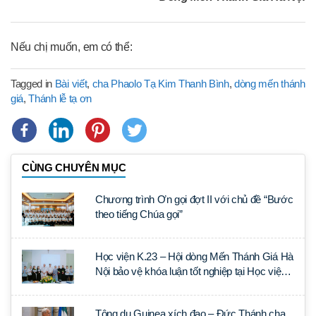
Nếu chị muốn, em có thể:
Tagged in
Bài viết
,
cha Phaolo Tạ Kim Thanh Bình
,
dòng mến thánh
giá
,
Thánh lễ tạ ơn
CÙNG CHUYÊN MỤC
Chương trình Ơn gọi đợt II với chủ đề “Bước
theo tiếng Chúa gọi”
Học viện K.23 – Hội dòng Mến Thánh Giá Hà
Nội bảo vệ khóa luận tốt nghiệp tại Học viện
Thần học Thánh Phêrô Lê Tùy
Tông du Guinea xích đạo – Đức Thánh cha