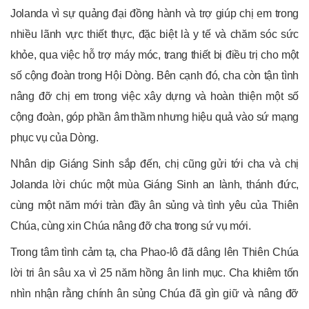
Jolanda vì sự quảng đại đồng hành và trợ giúp chị em trong
nhiều lãnh vực thiết thực, đặc biệt là y tế và chăm sóc sức
khỏe, qua việc hỗ trợ máy móc, trang thiết bị điều trị cho một
số cộng đoàn trong Hội Dòng. Bên cạnh đó, cha còn tận tình
nâng đỡ chị em trong việc xây dựng và hoàn thiện một số
cộng đoàn, góp phần âm thầm nhưng hiệu quả vào sứ mạng
phục vụ của Dòng.
Nhân dịp Giáng Sinh sắp đến, chị cũng gửi tới cha và chị
Jolanda lời chúc một mùa Giáng Sinh an lành, thánh đức,
cùng một năm mới tràn đầy ân sủng và tình yêu của Thiên
Chúa, cùng xin Chúa nâng đỡ cha trong sứ vụ mới.
Trong tâm tình cảm tạ, cha Phao-lô đã dâng lên Thiên Chúa
lời tri ân sâu xa vì 25 năm hồng ân linh mục. Cha khiêm tốn
nhìn nhận rằng chính ân sủng Chúa đã gìn giữ và nâng đỡ