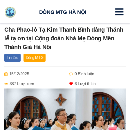
DÒNG MTG HÀ NỘI
Cha Phao-lô Tạ Kim Thanh Bình dâng Thánh
lễ tạ ơn tại Cộng đoàn Nhà Mẹ Dòng Mến
Thánh Giá Hà Nội
Tin tức
Dòng MTG
15/12/2025
0 Bình luận
387 Lượt xem
6
Lượt thích