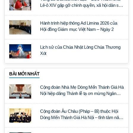
Lê-ô XIV gặp gỡ chính quyền, xã hội dân sự
và ngoại giao đoàn
Hành trình hiệp thông Ad Limina 2026 của
Hội đồng Giám mục Việt Nam – Ngày 2
Lịch sử của Chúa Nhật Lòng Chúa Thương
Xót
BÀI MỚI NHẤT
Cộng đoàn Nhà Mẹ Dòng Mến Thánh Giá Hà
Nội hiệp dâng Thánh lễ tạ ơn mừng Ngân
khánh Linh mục cha Luca Trần Đức
Cộng đoàn Âu Châu (Pháp – Bỉ) thuộc Hội
Dòng Mến Thánh Giá Hà Nội – tĩnh tâm năm
tại Đan viện La Trappe