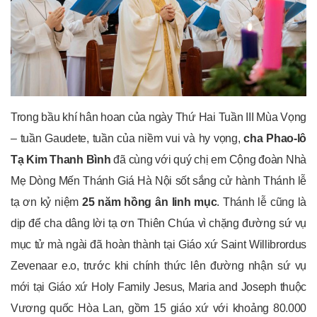
Trong bầu khí hân hoan của ngày Thứ Hai Tuần III Mùa Vọng
– tuần Gaudete, tuần của niềm vui và hy vọng,
cha Phao-lô
Tạ Kim Thanh Bình
đã cùng với quý chị em Cộng đoàn Nhà
Mẹ Dòng Mến Thánh Giá Hà Nội sốt sắng cử hành Thánh lễ
tạ ơn kỷ niệm
25 năm hồng ân linh mục
. Thánh lễ cũng là
dịp để cha dâng lời tạ ơn Thiên Chúa vì chặng đường sứ vụ
mục tử mà ngài đã hoàn thành tại Giáo xứ Saint Willibrordus
Zevenaar e.o, trước khi chính thức lên đường nhận sứ vụ
mới tại Giáo xứ Holy Family Jesus, Maria and Joseph thuộc
Vương quốc Hòa Lan, gồm 15 giáo xứ với khoảng 80.000