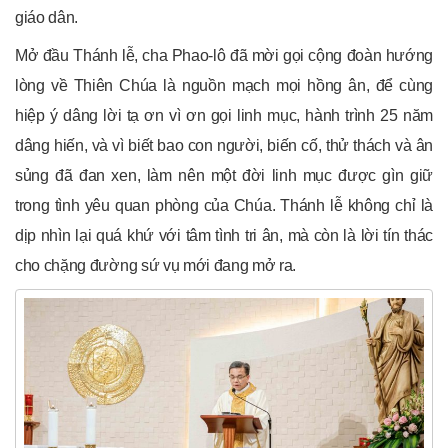
giáo dân.
Mở đầu Thánh lễ, cha Phao-lô đã mời gọi cộng đoàn hướng
lòng về Thiên Chúa là nguồn mạch mọi hồng ân, để cùng
hiệp ý dâng lời tạ ơn vì ơn gọi linh mục, hành trình 25 năm
dâng hiến, và vì biết bao con người, biến cố, thử thách và ân
sủng đã đan xen, làm nên một đời linh mục được gìn giữ
trong tình yêu quan phòng của Chúa. Thánh lễ không chỉ là
dịp nhìn lại quá khứ với tâm tình tri ân, mà còn là lời tín thác
cho chặng đường sứ vụ mới đang mở ra.