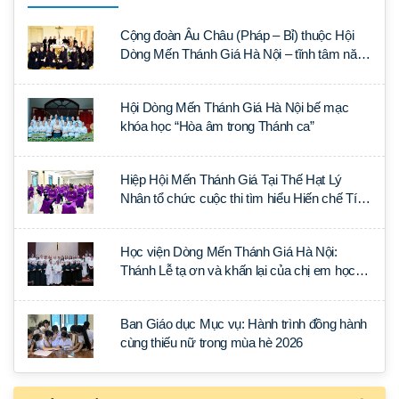
Cộng đoàn Âu Châu (Pháp – Bỉ) thuộc Hội
Dòng Mến Thánh Giá Hà Nội – tĩnh tâm năm
tại Đan viện La Trappe
Hội Dòng Mến Thánh Giá Hà Nội bế mạc
khóa học “Hòa âm trong Thánh ca”
Hiệp Hội Mến Thánh Giá Tại Thế Hạt Lý
Nhân tổ chức cuộc thi tìm hiểu Hiến chế Tín
lý Ánh Sáng Muôn Dân
Học viện Dòng Mến Thánh Giá Hà Nội:
Thánh Lễ tạ ơn và khấn lại của chị em học
tập tại Sài Gòn
Ban Giáo dục Mục vụ: Hành trình đồng hành
cùng thiếu nữ trong mùa hè 2026