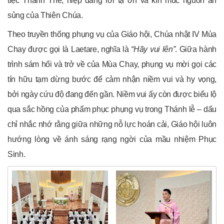
tiệc Thánh Thể, hiệp dâng lời tạ ơn và kín múc nguồn ân
sủng của Thiên Chúa.
Theo truyền thống phụng vụ của Giáo hội, Chúa nhật IV Mùa
Chay được gọi là Laetare, nghĩa là
“Hãy vui lên”
. Giữa hành
trình sám hối và trở về của Mùa Chay, phụng vụ mời gọi các
tín hữu tạm dừng bước để cảm nhận niềm vui và hy vọng,
bởi ngày cứu độ đang đến gần. Niềm vui ấy còn được biểu lộ
qua sắc hồng của phẩm phục phụng vụ trong Thánh lễ – dấu
chỉ nhắc nhớ rằng giữa những nỗ lực hoán cải, Giáo hội luôn
hướng lòng về ánh sáng rạng ngời của mầu nhiệm Phục
Sinh.