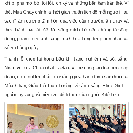
khi bị phủ mờ bởi tội lỗi, ích kỷ và những bận tâm trần thế. Vì
thế, Mùa Chay chính là thời gian thuận tiện để mỗi người “lau
sạch” tấm gương tâm hồn qua việc cầu nguyện, ăn chay và
thực hành bác ái, để đời sống mình trở nên chứng tá sống
động, phản chiếu ánh sáng của Chúa trong từng bổn phận và
sứ vụ hằng ngày.
Thánh lễ khép lại trong bầu khí trang nghiêm và sốt sắng.
Niềm vui của Chúa nhật Laetare vì thế cũng lan tỏa nơi cộng
đoàn, như một lời nhắc nhớ rằng giữa hành trình sám hối của
Mùa Chay, Giáo hội luôn hướng về ánh sáng Phục Sinh –
nguồn hy vọng và niềm vui đích thực của người Kitô hữu.