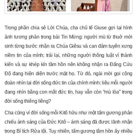
Trong phần chia sẻ Lời Chúa, cha chủ tế Giuse gợi lại hình
ảnh tương phản trong bài Tin Mừng: người mù từ thuở mới
sinh từng bước nhận ra Chúa Giêsu và can đảm tuyên xưng
niềm tin của mình; trái lại, những người thông luật vì thành
kiến và sự khép kín tâm hồn nên không nhận ra Đấng Cứu
Độ đang hiện diện trước mặt họ. Từ đó, ngài mời gọi cộng
đoàn nhìn lại đời sống đức tin của chính mình: liệu mỗi người
đang nhìn bằng con mắt đức tin, hay vẫn còn “mù lòa” trong
đời sống thiêng liêng?
Cha cũng ví đời sống mỗi Kitô hữu như một tấm gương phản
chiếu ánh sáng của Đức Kitô – ánh sáng đã được lãnh nhận
trong Bí tích Rửa tội. Tuy nhiên, tấm gương tâm hồn ấy nhiều