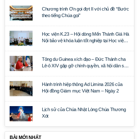
Chương trình Ơn gọi đợt II với chủ đề “Bước
theo tiếng Chúa gọi”
Học viện K.23 – Hội dòng Mến Thánh Giá Hà
Nội bảo vệ khóa luận tốt nghiệp tại Học viện
Thần học Thánh Phêrô Lê Tùy
Tông du Guinea xích đạo – Đức Thánh cha
Lê-ô XIV gặp gỡ chính quyền, xã hội dân sự
và ngoại giao đoàn
Hành trình hiệp thông Ad Limina 2026 của
Hội đồng Giám mục Việt Nam – Ngày 2
Lịch sử của Chúa Nhật Lòng Chúa Thương
Xót
BÀI MỚI NHẤT