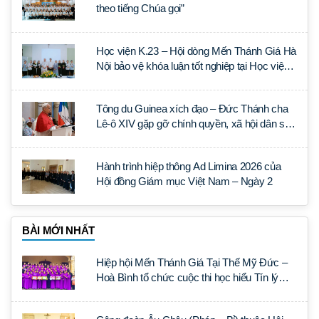
theo tiếng Chúa gọi”
Học viện K.23 – Hội dòng Mến Thánh Giá Hà
Nội bảo vệ khóa luận tốt nghiệp tại Học viện
Thần học Thánh Phêrô Lê Tùy
Tông du Guinea xích đạo – Đức Thánh cha
Lê-ô XIV gặp gỡ chính quyền, xã hội dân sự
và ngoại giao đoàn
Hành trình hiệp thông Ad Limina 2026 của
Hội đồng Giám mục Việt Nam – Ngày 2
BÀI MỚI NHẤT
Hiệp hội Mến Thánh Giá Tại Thế Mỹ Đức –
Hoà Bình tổ chức cuộc thi học hiểu Tín lý
Lumen Gentium