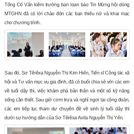
Tổng Cố Vấn kiêm trưởng ban loan báo Tin Mừng hội dòng
MTGHN đã có lời chào đón các bạn thiếu nữ và khai mạc
cho chương trình.
Sau đó, Sơ Têrêxa Nguyễn Thị Kim Hiển, Tiến sĩ Công tác xã
hội và Tư vấn mục vụ gia đình, đã có buổi chia sẻ với các em
về tuổi dậy thì, việc khám phá bản thân và một số kỹ năng
sống cần thiết. Sau giờ cơm trưa và nghỉ ngơi tại cộng đoàn,
các em tiếp tục tham dự chuyên đề về sinh lý tuổi dậy thì
dưới sự hướng dẫn của Sơ Têrêxa Avila Nguyễn Thị Yến.