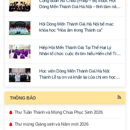
Cộng đoàn Âu Châu (Pháp – Bỉ) thuộc Hội
Dòng Mến Thánh Giá Hà Nội – tĩnh tâm năm
tại Đan viện La Trappe
Hội Dòng Mến Thánh Giá Hà Nội bế mạc
khóa học “Hòa âm trong Thánh ca”
Hiệp Hội Mến Thánh Giá Tại Thế Hạt Lý
Nhân tổ chức cuộc thi tìm hiểu Hiến chế Tín
lý Ánh Sáng Muôn Dân
Học viện Dòng Mến Thánh Giá Hà Nội:
Thánh Lễ tạ ơn và khấn lại của chị em học
tập tại Sài Gòn
THÔNG BÁO
Thư Tuần Thánh và Mừng Chúa Phục Sinh 2026
Thư mừng Giáng sinh và Năm mới 2026