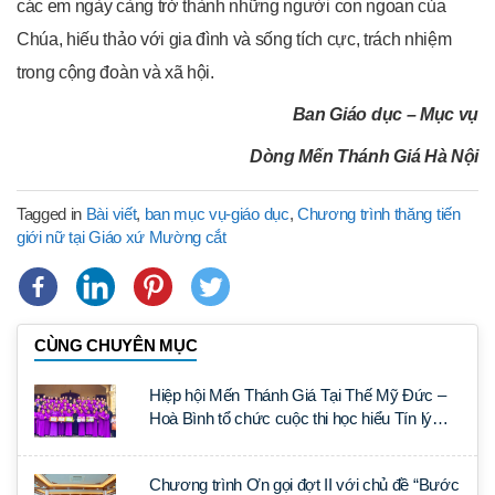
các em ngày càng trở thành những người con ngoan của
Chúa, hiếu thảo với gia đình và sống tích cực, trách nhiệm
trong cộng đoàn và xã hội.
Ban Giáo dục – Mục vụ
Dòng Mến Thánh Giá Hà Nội
Tagged in
Bài viết
,
ban mục vụ-giáo dục
,
Chương trình thăng tiến
giới nữ tại Giáo xứ Mường cắt
CÙNG CHUYÊN MỤC
Hiệp hội Mến Thánh Giá Tại Thế Mỹ Đức –
Hoà Bình tổ chức cuộc thi học hiểu Tín lý
Lumen Gentium
Chương trình Ơn gọi đợt II với chủ đề “Bước