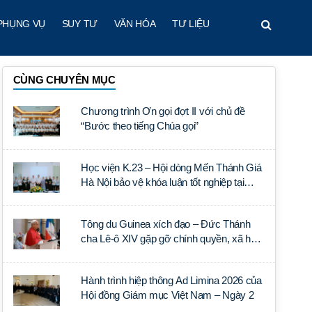
PHỤNG VỤ
SUY TƯ
VĂN HÓA
TƯ LIỆU
CÙNG CHUYÊN MỤC
Chương trình Ơn gọi đợt II với chủ đề
“Bước theo tiếng Chúa gọi”
Học viện K.23 – Hội dòng Mến Thánh Giá
Hà Nội bảo vệ khóa luận tốt nghiệp tại
Học viện Thần học Thánh Phêrô Lê Tùy
Tông du Guinea xích đạo – Đức Thánh
cha Lê-ô XIV gặp gỡ chính quyền, xã hội
dân sự và ngoại giao đoàn
Hành trình hiệp thông Ad Limina 2026 của
Hội đồng Giám mục Việt Nam – Ngày 2