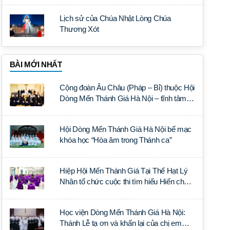
Lịch sử của Chúa Nhật Lòng Chúa
Thương Xót
BÀI MỚI NHẤT
Cộng đoàn Âu Châu (Pháp – Bỉ) thuộc Hội
Dòng Mến Thánh Giá Hà Nội – tĩnh tâm
năm tại Đan viện La Trappe
Hội Dòng Mến Thánh Giá Hà Nội bế mạc
khóa học “Hòa âm trong Thánh ca”
Hiệp Hội Mến Thánh Giá Tại Thế Hạt Lý
Nhân tổ chức cuộc thi tìm hiểu Hiến chế
Tín lý Ánh Sáng Muôn Dân
Học viện Dòng Mến Thánh Giá Hà Nội:
Thánh Lễ tạ ơn và khấn lại của chị em