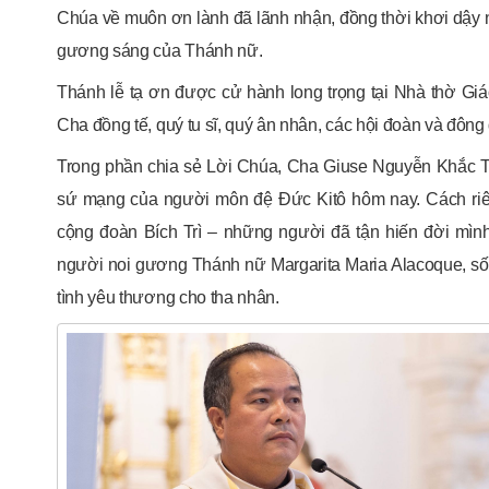
Chúa về muôn ơn lành đã lãnh nhận, đồng thời khơi dậy n
gương sáng của Thánh nữ.
Thánh lễ tạ ơn được cử hành long trọng tại Nhà thờ Gi
Cha đồng tế, quý tu sĩ, quý ân nhân, các hội đoàn và đô
Trong phần chia sẻ Lời Chúa, Cha Giuse Nguyễn Khắc T
sứ mạng của người môn đệ Đức Kitô hôm nay. Cách riê
cộng đoàn Bích Trì – những người đã tận hiến đời mìn
người noi gương Thánh nữ Margarita Maria Alacoque, sốn
tình yêu thương cho tha nhân.