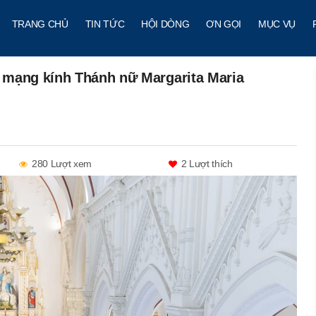
TRANG CHỦ
TIN TỨC
HỘI DÒNG
ƠN GỌI
MỤC VỤ
 mạng kính Thánh nữ Margarita Maria
280 Lượt xem
2
Lượt thích