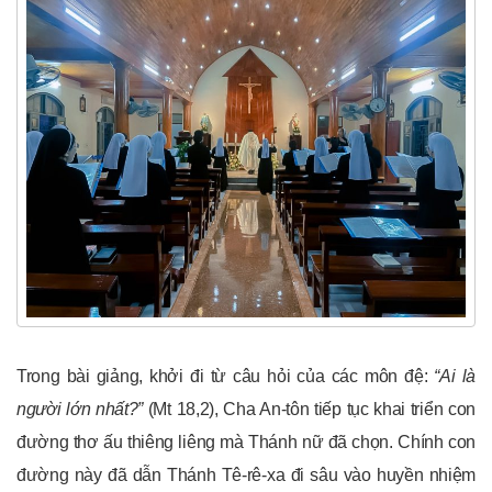
Trong bài giảng, khởi đi từ câu hỏi của các môn đệ:
“Ai là
người lớn nhất?”
(Mt 18,2), Cha An-tôn tiếp tục khai triển con
đường thơ ấu thiêng liêng mà Thánh nữ đã chọn. Chính con
đường này đã dẫn Thánh Tê-rê-xa đi sâu vào huyền nhiệm