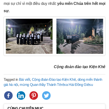
mọi sự chỉ vì một điều duy nhất:
yêu mến Chúa trên hết mọi
sự.
Cộng đoàn đào tạo Kiện Khê
Tagged in
Bài viết
,
Cộng đoàn Đào tạo Kiện Khê
,
dòng mến thánh
giá hà nội
,
mừng Quan thầy Thánh Têrêxa Hài Đồng Giêsu
CÙNG CHUYÊN MỤC