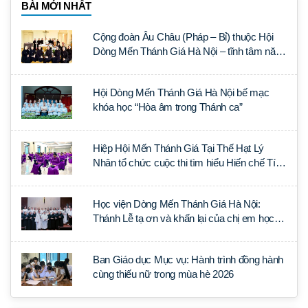
BÀI MỚI NHẤT
Cộng đoàn Âu Châu (Pháp – Bỉ) thuộc Hội
Dòng Mến Thánh Giá Hà Nội – tĩnh tâm năm
tại Đan viện La Trappe
Hội Dòng Mến Thánh Giá Hà Nội bế mạc
khóa học “Hòa âm trong Thánh ca”
Hiệp Hội Mến Thánh Giá Tại Thế Hạt Lý
Nhân tổ chức cuộc thi tìm hiểu Hiến chế Tín
lý Ánh Sáng Muôn Dân
Học viện Dòng Mến Thánh Giá Hà Nội:
Thánh Lễ tạ ơn và khấn lại của chị em học
tập tại Sài Gòn
Ban Giáo dục Mục vụ: Hành trình đồng hành
cùng thiếu nữ trong mùa hè 2026