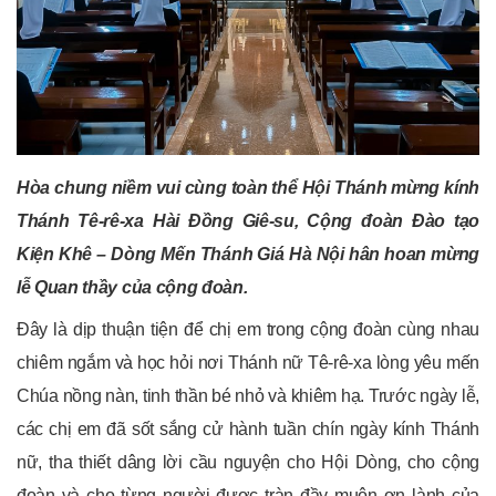
Hòa chung niềm vui cùng toàn thể Hội Thánh mừng kính
Thánh Tê-rê-xa Hài Đồng Giê-su, Cộng đoàn Đào tạo
Kiện Khê – Dòng Mến Thánh Giá Hà Nội hân hoan mừng
lễ Quan thầy của cộng đoàn.
Đây là dịp thuận tiện để chị em trong cộng đoàn cùng nhau
chiêm ngắm và học hỏi nơi Thánh nữ Tê-rê-xa lòng yêu mến
Chúa nồng nàn, tinh thần bé nhỏ và khiêm hạ. Trước ngày lễ,
các chị em đã sốt sắng cử hành tuần chín ngày kính Thánh
nữ, tha thiết dâng lời cầu nguyện cho Hội Dòng, cho cộng
đoàn và cho từng người được tràn đầy muôn ơn lành của