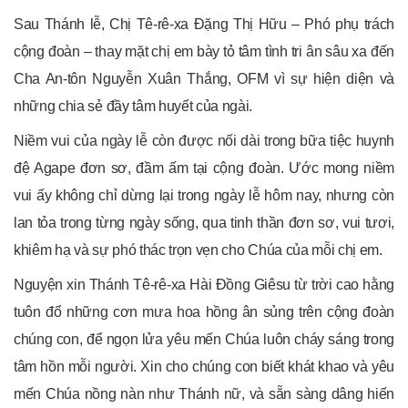
Sau Thánh lễ, Chị Tê-rê-xa Đặng Thị Hữu – Phó phụ trách
cộng đoàn – thay mặt chị em bày tỏ tâm tình tri ân sâu xa đến
Cha An-tôn Nguyễn Xuân Thắng, OFM vì sự hiện diện và
những chia sẻ đầy tâm huyết của ngài.
Niềm vui của ngày lễ còn được nối dài trong bữa tiệc huynh
đệ Agape đơn sơ, đầm ấm tại cộng đoàn. Ước mong niềm
vui ấy không chỉ dừng lại trong ngày lễ hôm nay, nhưng còn
lan tỏa trong từng ngày sống, qua tinh thần đơn sơ, vui tươi,
khiêm hạ và sự phó thác trọn vẹn cho Chúa của mỗi chị em.
Nguyện xin Thánh Tê-rê-xa Hài Đồng Giêsu từ trời cao hằng
tuôn đổ những cơn mưa hoa hồng ân sủng trên cộng đoàn
chúng con, để ngọn lửa yêu mến Chúa luôn cháy sáng trong
tâm hồn mỗi người. Xin cho chúng con biết khát khao và yêu
mến Chúa nồng nàn như Thánh nữ, và sẵn sàng dâng hiến