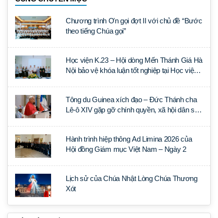
Chương trình Ơn gọi đợt II với chủ đề “Bước
theo tiếng Chúa gọi”
Học viện K.23 – Hội dòng Mến Thánh Giá Hà
Nội bảo vệ khóa luận tốt nghiệp tại Học viện
Thần học Thánh Phêrô Lê Tùy
Tông du Guinea xích đạo – Đức Thánh cha
Lê-ô XIV gặp gỡ chính quyền, xã hội dân sự
và ngoại giao đoàn
Hành trình hiệp thông Ad Limina 2026 của
Hội đồng Giám mục Việt Nam – Ngày 2
Lịch sử của Chúa Nhật Lòng Chúa Thương
Xót