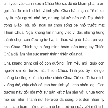
tình yêu, vào cạnh sườn Chúa Giê-su, để rồi khám phá ra ơn
gọi của đời mình chính là tình yêu. Cha nhấn mạnh: Tê-rê-xa,
tuy là một người nhỏ bé, nhưng lại trở nên một Đại thánh
trong Giáo Hội, bởi ngài đã chọn sống bé nhỏ trước mặt
Thiên Chúa. Ngài không tìm những việc vĩ đại, nhưng trung
thành chọn con đường tự hạ, tín thác và phó thác trọn vẹn
cho Chúa. Chính sự buông mình hoàn toàn trong tay Thiên
Chúa đã làm nên sức mạnh thánh thiện của ngài.
Cha khẳng định: chỉ có con đường Tình Yêu mới giúp con
người lớn lên trước mặt Thiên Chúa. Tình yêu ấy mời gọi
chúng ta sống khiêm hạ như chính Chúa Giê-su đã hạ mình
xuống thế, chịu chết để trao ban tình yêu cho nhân loại. Con
đường này đòi hỏi một sự gắn kết thâm sâu với Chúa trong
mọi sự, như Thánh nữ Tê-rê-xa đã sống: biết đón nhận hy
sinh, chu toàn những việc nhỏ bé thường ngày với một tình