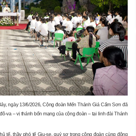
hứ Bảy, ngày 13/6/2026, Cộng đoàn Mến Thánh Giá Cẩm Sơn đã
ô-va – vị thánh bổn mạng của cộng đoàn – tại linh đài Thánh
ủ tế, thầy phó tế Giu-se, quý sơ trong cộng đoàn cùng đông