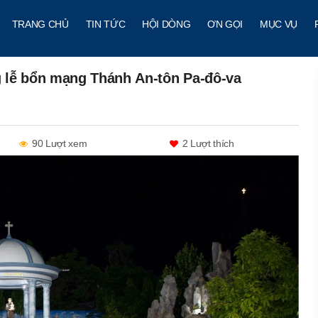
TRANG CHỦ
TIN TỨC
HỘI DÒNG
ƠN GỌI
MỤC VỤ
lễ bổn mạng Thánh An-tôn Pa-đô-va
90 Lượt xem
2
Lượt thích