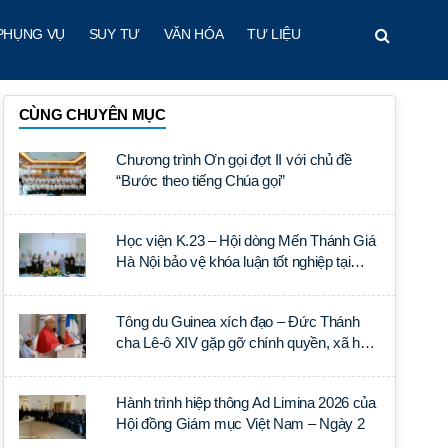
PHỤNG VỤ
SUY TƯ
VĂN HÓA
TƯ LIỆU
CÙNG CHUYÊN MỤC
Chương trình Ơn gọi đợt II với chủ đề
“Bước theo tiếng Chúa gọi”
Học viện K.23 – Hội dòng Mến Thánh Giá
Hà Nội bảo vệ khóa luận tốt nghiệp tại
Học viện Thần học Thánh Phêrô Lê Tùy
Tông du Guinea xích đạo – Đức Thánh
cha Lê-ô XIV gặp gỡ chính quyền, xã hội
dân sự và ngoại giao đoàn
Hành trình hiệp thông Ad Limina 2026 của
Hội đồng Giám mục Việt Nam – Ngày 2