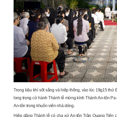
Trong bầu khí sốt sắng và hiệp thông, vào lúc 19g15 t
long trọng cử hành Thánh lễ mừng kính Thánh An-tôn Pa-đ
An-tôn trong khuôn viên nhà dòng.
Hiệp dâng Thánh lễ có cha xứ An-tôn Trần Quang Tiến ch