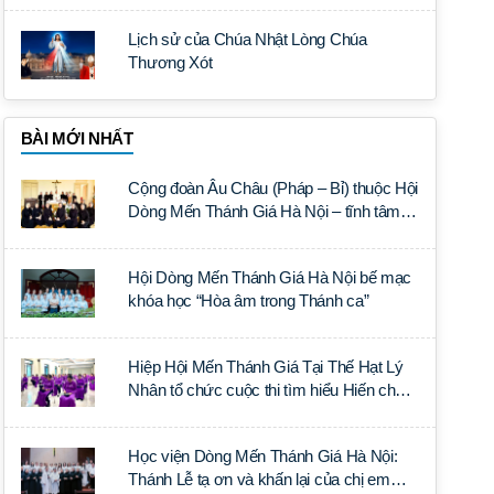
Lịch sử của Chúa Nhật Lòng Chúa
Thương Xót
BÀI MỚI NHẤT
Cộng đoàn Âu Châu (Pháp – Bỉ) thuộc Hội
Dòng Mến Thánh Giá Hà Nội – tĩnh tâm
năm tại Đan viện La Trappe
Hội Dòng Mến Thánh Giá Hà Nội bế mạc
khóa học “Hòa âm trong Thánh ca”
Hiệp Hội Mến Thánh Giá Tại Thế Hạt Lý
Nhân tổ chức cuộc thi tìm hiểu Hiến chế
Tín lý Ánh Sáng Muôn Dân
Học viện Dòng Mến Thánh Giá Hà Nội:
Thánh Lễ tạ ơn và khấn lại của chị em