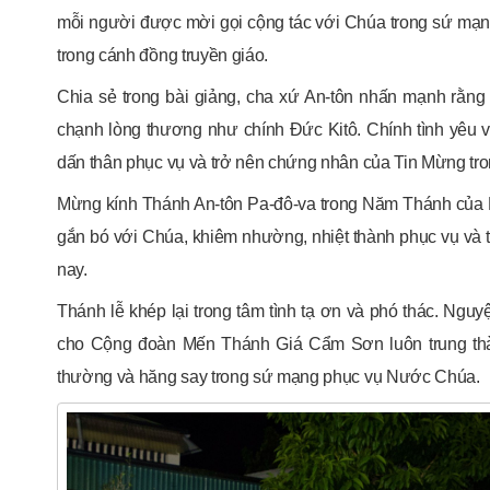
mỗi người được mời gọi cộng tác với Chúa trong sứ mạn
trong cánh đồng truyền giáo.
Chia sẻ trong bài giảng, cha xứ An-tôn nhấn mạnh rằng 
chạnh lòng thương như chính Đức Kitô. Chính tình yêu 
dấn thân phục vụ và trở nên chứng nhân của Tin Mừng tro
Mừng kính Thánh An-tôn Pa-đô-va trong Năm Thánh của 
gắn bó với Chúa, khiêm nhường, nhiệt thành phục vụ và t
nay.
Thánh lễ khép lại trong tâm tình tạ ơn và phó thác. Ngu
cho Cộng đoàn Mến Thánh Giá Cẩm Sơn luôn trung thàn
thường và hăng say trong sứ mạng phục vụ Nước Chúa.