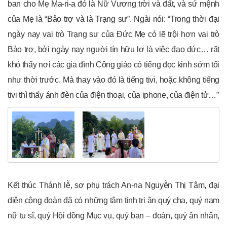
ban cho Mẹ Ma-ri-a đó là Nữ Vương trời và đất, và sứ mệnh
của Mẹ là “Bảo trợ và là Trạng sư”. Ngài nói: “Trong thời đại
ngày nay vai trò Trạng sư của Đức Mẹ có lẽ trội hơn vai trò
Bảo trợ, bởi ngày nay người tín hữu lơ là việc đạo đức… rất
khó thấy nơi các gia đình Công giáo có tiếng đọc kinh sớm tối
như thời trước. Mà thay vào đó là tiếng tivi, hoặc không tiếng
tivi thì thấy ánh đèn của điện thoại, của iphone, của điện tử…”
Kết thúc Thánh lễ, sơ phụ trách An-na Nguyễn Thị Tâm, đại
diện cộng đoàn đã có những tâm tình tri ân quý cha, quý nam
nữ tu sĩ, quý Hội đồng Mục vụ, quý ban – đoàn, quý ân nhân,