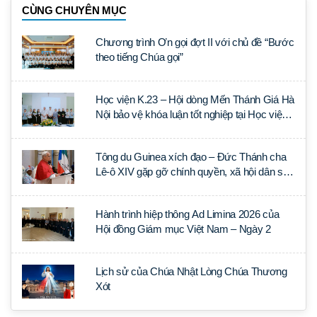
CÙNG CHUYÊN MỤC
Chương trình Ơn gọi đợt II với chủ đề “Bước
theo tiếng Chúa gọi”
Học viện K.23 – Hội dòng Mến Thánh Giá Hà
Nội bảo vệ khóa luận tốt nghiệp tại Học viện
Thần học Thánh Phêrô Lê Tùy
Tông du Guinea xích đạo – Đức Thánh cha
Lê-ô XIV gặp gỡ chính quyền, xã hội dân sự
và ngoại giao đoàn
Hành trình hiệp thông Ad Limina 2026 của
Hội đồng Giám mục Việt Nam – Ngày 2
Lịch sử của Chúa Nhật Lòng Chúa Thương
Xót