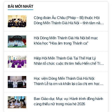
BÀI MỚI NHẤT
Cộng đoàn Âu Châu (Pháp – Bỉ) thuộc Hội
Dòng Mến Thánh Giá Hà Nội – tĩnh tâm năm
tại Đan viện La Trappe
Hội Dòng Mến Thánh Giá Hà Nội bế mạc
khóa học “Hòa âm trong Thánh ca”
Hiệp Hội Mến Thánh Giá Tại Thế Hạt Lý
Nhân tổ chức cuộc thi tìm hiểu Hiến chế Tín
lý Ánh Sáng Muôn Dân
Học viện Dòng Mến Thánh Giá Hà Nội:
Thánh Lễ tạ ơn và khấn lại của chị em học
tập tại Sài Gòn
Ban Giáo dục Mục vụ: Hành trình đồng hành
cùng thiếu nữ trong mùa hè 2026