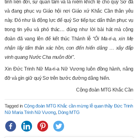
tình liên đới, sự quan tâm và là niềm khích lệ cho quý Sơ đã
và đang phục vụ Giáo hội nơi Giáo xứ Khắc Cần thân yêu
này. Đó như là động lực để quý Sơ tiếp tục dấn thân phục vụ
trong tin yêu và phó thác… đúng như lời bài hát mà cộng
đoàn đã vang lên để kết thúc Thánh lễ
“Ôi Ma-ri-a, xin Mẹ
nhận lấy tấm thân xác hồn, con đến hiến dâng … xây đắp
vinh quang Nước Cha muôn đời”
.
Xin Đức Trinh Nữ Ma-ri-a Nữ Vương luôn đồng hành, nâng
đỡ và gìn giữ quý Sơ trên bước đường dâng hiến.
Cộng đoàn MTG Khắc Cần
Tagged in
Cộng đoàn MTG Khắc cần mừng lễ quan thầy Đức Trinh
Nữ Maria Trinh Nữ Vương
,
Dòng MTG