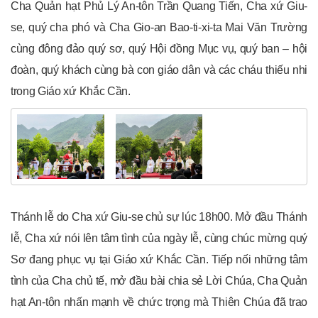
Cha Quản hạt Phủ Lý An-tôn Trần Quang Tiến, Cha xứ Giu-
se, quý cha phó và Cha Gio-an Bao-ti-xi-ta Mai Văn Trường
cùng đông đảo quý sơ, quý Hội đồng Mục vụ, quý ban – hội
đoàn, quý khách cùng bà con giáo dân và các cháu thiếu nhi
trong Giáo xứ Khắc Cần.
Thánh lễ do Cha xứ Giu-se chủ sự lúc 18h00. Mở đầu Thánh
lễ, Cha xứ nói lên tâm tình của ngày lễ, cùng chúc mừng quý
Sơ đang phục vụ tại Giáo xứ Khắc Cần. Tiếp nối những tâm
tình của Cha chủ tế, mở đầu bài chia sẻ Lời Chúa, Cha Quản
hạt An-tôn nhấn mạnh về chức trọng mà Thiên Chúa đã trao