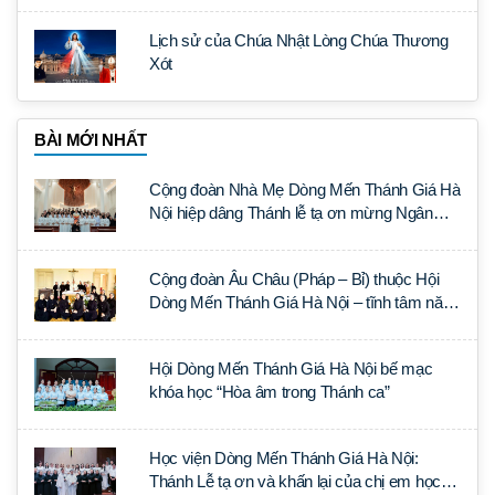
Lịch sử của Chúa Nhật Lòng Chúa Thương
Xót
BÀI MỚI NHẤT
Cộng đoàn Nhà Mẹ Dòng Mến Thánh Giá Hà
Nội hiệp dâng Thánh lễ tạ ơn mừng Ngân
khánh Linh mục cha Luca Trần Đức
Cộng đoàn Âu Châu (Pháp – Bỉ) thuộc Hội
Dòng Mến Thánh Giá Hà Nội – tĩnh tâm năm
tại Đan viện La Trappe
Hội Dòng Mến Thánh Giá Hà Nội bế mạc
khóa học “Hòa âm trong Thánh ca”
Học viện Dòng Mến Thánh Giá Hà Nội:
Thánh Lễ tạ ơn và khấn lại của chị em học