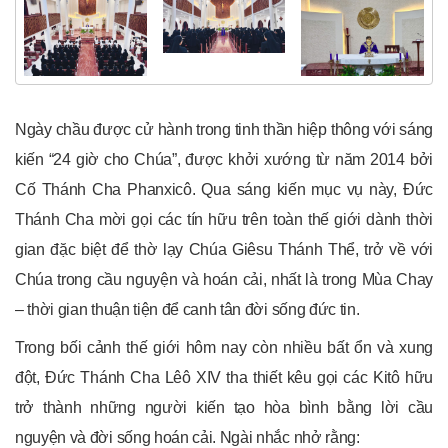
Ngày chầu được cử hành trong tinh thần hiệp thông với sáng
kiến “24 giờ cho Chúa”, được khởi xướng từ năm 2014 bởi
Cố Thánh Cha Phanxicô. Qua sáng kiến mục vụ này, Đức
Thánh Cha mời gọi các tín hữu trên toàn thế giới dành thời
gian đặc biệt để thờ lạy Chúa Giêsu Thánh Thể, trở về với
Chúa trong cầu nguyện và hoán cải, nhất là trong Mùa Chay
– thời gian thuận tiện để canh tân đời sống đức tin.
Trong bối cảnh thế giới hôm nay còn nhiều bất ổn và xung
đột, Đức Thánh Cha Lêô
XIV
tha thiết kêu gọi các Kitô hữu
trở thành những người kiến tạo hòa bình bằng lời cầu
nguyện và đời sống hoán cải. Ngài nhắc nhở rằng: