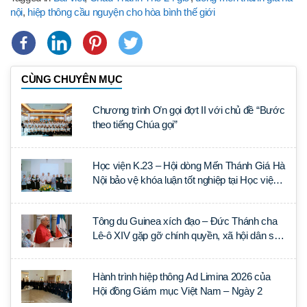
nội
,
hiệp thông cầu nguyện cho hòa bình thế giới
CÙNG CHUYÊN MỤC
Chương trình Ơn gọi đợt II với chủ đề “Bước
theo tiếng Chúa gọi”
Học viện K.23 – Hội dòng Mến Thánh Giá Hà
Nội bảo vệ khóa luận tốt nghiệp tại Học viện
Thần học Thánh Phêrô Lê Tùy
Tông du Guinea xích đạo – Đức Thánh cha
Lê-ô XIV gặp gỡ chính quyền, xã hội dân sự
và ngoại giao đoàn
Hành trình hiệp thông Ad Limina 2026 của
Hội đồng Giám mục Việt Nam – Ngày 2