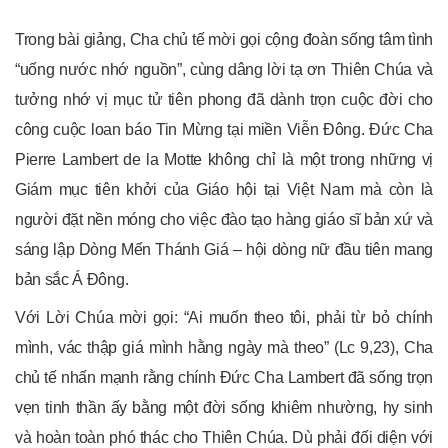
Trong bài giảng, Cha chủ tế mời gọi cộng đoàn sống tâm tình
“uống nước nhớ nguồn”, cùng dâng lời tạ ơn Thiên Chúa và
tưởng nhớ vị mục tử tiên phong đã dành trọn cuộc đời cho
công cuộc loan báo Tin Mừng tại miền Viễn Đông. Đức Cha
Pierre Lambert de la Motte không chỉ là một trong những vị
Giám mục tiên khởi của Giáo hội tại Việt Nam mà còn là
người đặt nền móng cho việc đào tạo hàng giáo sĩ bản xứ và
sáng lập Dòng Mến Thánh Giá – hội dòng nữ đầu tiên mang
bản sắc Á Đông.
Với Lời Chúa mời gọi: “Ai muốn theo tôi, phải từ bỏ chính
mình, vác thập giá mình hằng ngày mà theo” (Lc 9,23), Cha
chủ tế nhấn mạnh rằng chính Đức Cha Lambert đã sống trọn
vẹn tinh thần ấy bằng một đời sống khiêm nhường, hy sinh
và hoàn toàn phó thác cho Thiên Chúa. Dù phải đối diện với