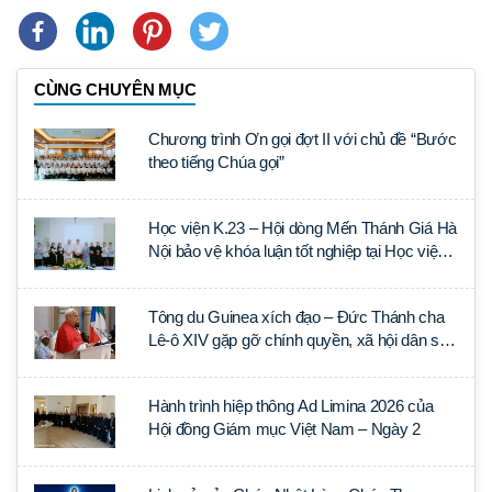
CÙNG CHUYÊN MỤC
Chương trình Ơn gọi đợt II với chủ đề “Bước
theo tiếng Chúa gọi”
Học viện K.23 – Hội dòng Mến Thánh Giá Hà
Nội bảo vệ khóa luận tốt nghiệp tại Học viện
Thần học Thánh Phêrô Lê Tùy
Tông du Guinea xích đạo – Đức Thánh cha
Lê-ô XIV gặp gỡ chính quyền, xã hội dân sự
và ngoại giao đoàn
Hành trình hiệp thông Ad Limina 2026 của
Hội đồng Giám mục Việt Nam – Ngày 2