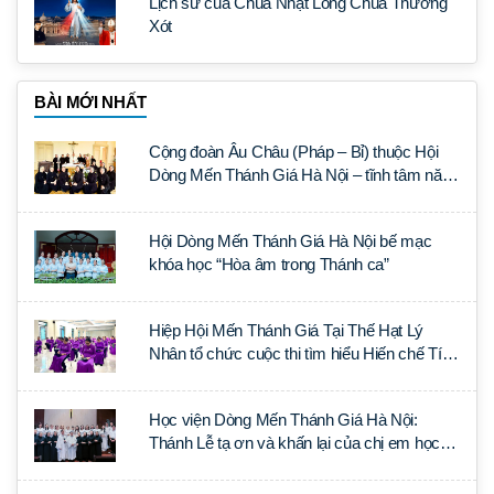
Lịch sử của Chúa Nhật Lòng Chúa Thương
Xót
BÀI MỚI NHẤT
Cộng đoàn Âu Châu (Pháp – Bỉ) thuộc Hội
Dòng Mến Thánh Giá Hà Nội – tĩnh tâm năm
tại Đan viện La Trappe
Hội Dòng Mến Thánh Giá Hà Nội bế mạc
khóa học “Hòa âm trong Thánh ca”
Hiệp Hội Mến Thánh Giá Tại Thế Hạt Lý
Nhân tổ chức cuộc thi tìm hiểu Hiến chế Tín
lý Ánh Sáng Muôn Dân
Học viện Dòng Mến Thánh Giá Hà Nội:
Thánh Lễ tạ ơn và khấn lại của chị em học
tập tại Sài Gòn