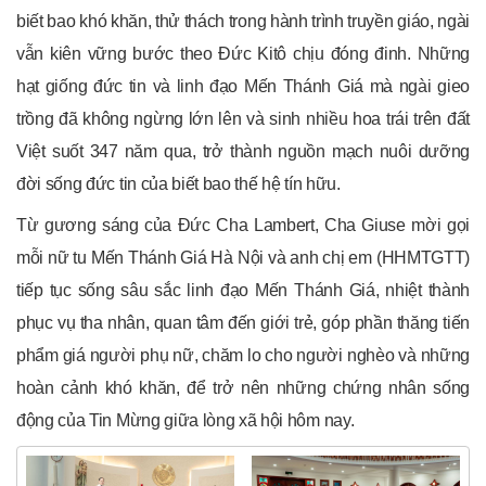
biết bao khó khăn, thử thách trong hành trình truyền giáo, ngài
vẫn kiên vững bước theo Đức Kitô chịu đóng đinh. Những
hạt giống đức tin và linh đạo Mến Thánh Giá mà ngài gieo
trồng đã không ngừng lớn lên và sinh nhiều hoa trái trên đất
Việt suốt 347 năm qua, trở thành nguồn mạch nuôi dưỡng
đời sống đức tin của biết bao thế hệ tín hữu.
Từ gương sáng của Đức Cha Lambert, Cha Giuse mời gọi
mỗi nữ tu Mến Thánh Giá Hà Nội và anh chị em (HHMTGTT)
tiếp tục sống sâu sắc linh đạo Mến Thánh Giá, nhiệt thành
phục vụ tha nhân, quan tâm đến giới trẻ, góp phần thăng tiến
phẩm giá người phụ nữ, chăm lo cho người nghèo và những
hoàn cảnh khó khăn, để trở nên những chứng nhân sống
động của Tin Mừng giữa lòng xã hội hôm nay.