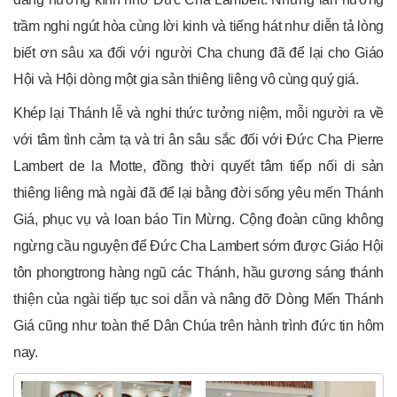
trầm nghi ngút hòa cùng lời kinh và tiếng hát như diễn tả lòng
biết ơn sâu xa đối với người Cha chung đã để lại cho Giáo
Hội và Hội dòng một gia sản thiêng liêng vô cùng quý giá.
Khép lại Thánh lễ và nghi thức tưởng niệm, mỗi người ra về
với tâm tình cảm tạ và tri ân sâu sắc đối với Đức Cha Pierre
Lambert de la Motte, đồng thời quyết tâm tiếp nối di sản
thiêng liêng mà ngài đã để lại bằng đời sống yêu mến Thánh
Giá, phục vụ và loan báo Tin Mừng. Cộng đoàn cũng không
ngừng cầu nguyện để Đức Cha Lambert sớm được Giáo Hội
tôn phongtrong hàng ngũ các Thánh, hầu gương sáng thánh
thiện của ngài tiếp tục soi dẫn và nâng đỡ Dòng Mến Thánh
Giá cũng như toàn thể Dân Chúa trên hành trình đức tin hôm
nay.