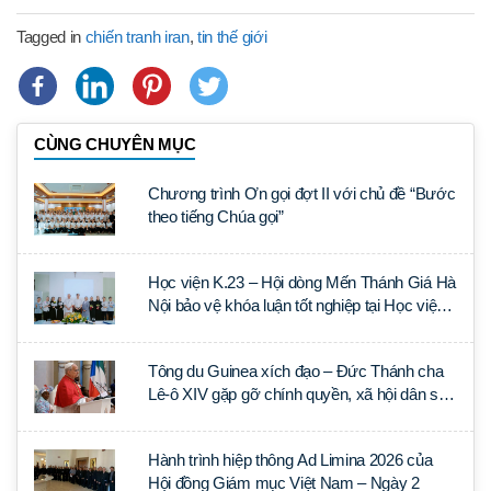
Tagged in
chiến tranh iran
,
tin thế giới
CÙNG CHUYÊN MỤC
Chương trình Ơn gọi đợt II với chủ đề “Bước
theo tiếng Chúa gọi”
Học viện K.23 – Hội dòng Mến Thánh Giá Hà
Nội bảo vệ khóa luận tốt nghiệp tại Học viện
Thần học Thánh Phêrô Lê Tùy
Tông du Guinea xích đạo – Đức Thánh cha
Lê-ô XIV gặp gỡ chính quyền, xã hội dân sự
và ngoại giao đoàn
Hành trình hiệp thông Ad Limina 2026 của
Hội đồng Giám mục Việt Nam – Ngày 2