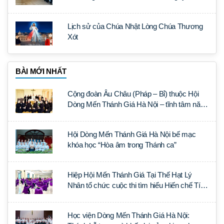
Lịch sử của Chúa Nhật Lòng Chúa Thương
Xót
BÀI MỚI NHẤT
Cộng đoàn Âu Châu (Pháp – Bỉ) thuộc Hội
Dòng Mến Thánh Giá Hà Nội – tĩnh tâm năm
tại Đan viện La Trappe
Hội Dòng Mến Thánh Giá Hà Nội bế mạc
khóa học “Hòa âm trong Thánh ca”
Hiệp Hội Mến Thánh Giá Tại Thế Hạt Lý
Nhân tổ chức cuộc thi tìm hiểu Hiến chế Tín
lý Ánh Sáng Muôn Dân
Học viện Dòng Mến Thánh Giá Hà Nội: