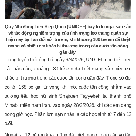
Quỹ Nhi đồng Liên Hiệp Quốc (UNICEF) bày tỏ lo ngại sâu sắc
về tác động nghiêm trọng của tình trạng leo thang quân sự
hiện nay tại Iran đối với trẻ em, khi khoảng 180 trẻ em đã thiệt
mạng và nhiều em khác bị thương trong các cuộc tấn công
gần đây.
Trong tuyên bố công bố ngày 6/3/2026, UNICEF cho biết theo
các báo cáo, khoảng 180 trẻ em đã thiệt mạng và nhiều em
khác bị thương trong các cuộc tấn công gần đây. Trong số đó,
có tới 168 bé gái tử vong khi một cuộc tấn công nhằm vào
trường tiểu học nữ sinh Shajareh Tayyebeh tại thành phố
Minab, miền nam Iran, vào ngày 28/2/2026, khi các em đang
trong giờ học. Phần lớn nạn nhân là các học sinh từ 7 đến 12
tuổi.
Ngoài ra, 12 trẻ em khác cũng đã thiệt mạng trong các vụ tấn