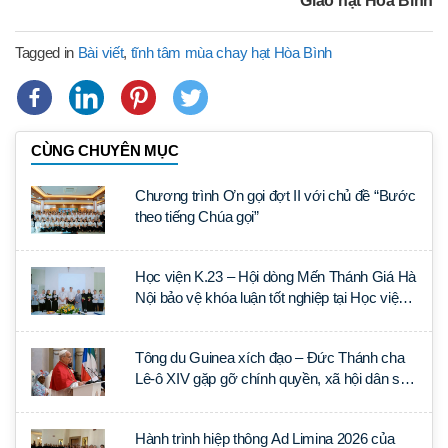
Giáo hạt Hòa Bình
Tagged in
Bài viết
,
tĩnh tâm mùa chay hạt Hòa Bình
CÙNG CHUYÊN MỤC
Chương trình Ơn gọi đợt II với chủ đề “Bước
theo tiếng Chúa gọi”
Học viện K.23 – Hội dòng Mến Thánh Giá Hà
Nội bảo vệ khóa luận tốt nghiệp tại Học viện
Thần học Thánh Phêrô Lê Tùy
Tông du Guinea xích đạo – Đức Thánh cha
Lê-ô XIV gặp gỡ chính quyền, xã hội dân sự
và ngoại giao đoàn
Hành trình hiệp thông Ad Limina 2026 của