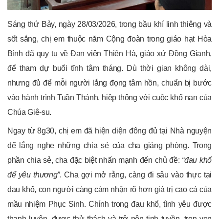
Sáng thứ Bảy, ngày 28/03/2026, trong bầu khí linh thiêng và
sốt sắng, chị em thuộc năm Cộng đoàn trong giáo hạt Hòa
Bình đã quy tụ về Đan viện Thiên Hà, giáo xứ Đồng Gianh,
để tham dự buổi tĩnh tâm tháng. Dù thời gian không dài,
nhưng đủ để mỗi người lắng đọng tâm hồn, chuẩn bị bước
vào hành trình Tuần Thánh, hiệp thông với cuộc khổ nạn của
Chúa Giê-su.
Ngay từ 8g30, chị em đã hiện diện đông đủ tại Nhà nguyện
để lắng nghe những chia sẻ của cha giảng phòng. Trong
phần chia sẻ, cha đặc biệt nhấn mạnh đến chủ đề:
“đau khổ
để yêu thương”
. Cha gợi mở rằng, càng đi sâu vào thực tại
đau khổ, con người càng cảm nhận rõ hơn giá trị cao cả của
mầu nhiệm Phục Sinh. Chính trong đau khổ, tình yêu được
thanh luyện, được thử thách và trở nên tinh tuyền, trọn vẹn