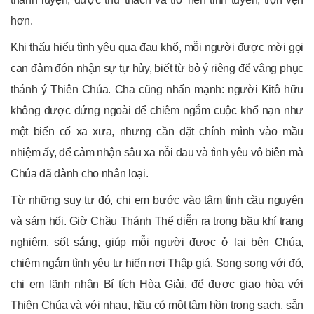
hơn.
Khi thấu hiểu tình yêu qua đau khổ, mỗi người được mời gọi
can đảm đón nhận sự tự hủy, biết từ bỏ ý riêng để vâng phục
thánh ý Thiên Chúa. Cha cũng nhấn mạnh: người Kitô hữu
không được đứng ngoài để chiêm ngắm cuộc khổ nạn như
một biến cố xa xưa, nhưng cần đặt chính mình vào mầu
nhiệm ấy, để cảm nhận sâu xa nỗi đau và tình yêu vô biên mà
Chúa đã dành cho nhân loại.
Từ những suy tư đó, chị em bước vào tâm tình cầu nguyện
và sám hối. Giờ Chầu Thánh Thể diễn ra trong bầu khí trang
nghiêm, sốt sắng, giúp mỗi người được ở lại bên Chúa,
chiêm ngắm tình yêu tự hiến nơi Thập giá. Song song với đó,
chị em lãnh nhận Bí tích Hòa Giải, để được giao hòa với
Thiên Chúa và với nhau, hầu có một tâm hồn trong sạch, sẵn