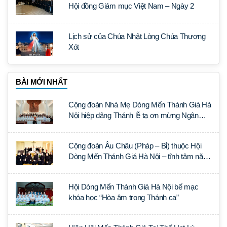
Hội đồng Giám mục Việt Nam – Ngày 2
Lịch sử của Chúa Nhật Lòng Chúa Thương
Xót
BÀI MỚI NHẤT
Cộng đoàn Nhà Mẹ Dòng Mến Thánh Giá Hà
Nội hiệp dâng Thánh lễ tạ ơn mừng Ngân
khánh Linh mục cha Luca Trần Đức
Cộng đoàn Âu Châu (Pháp – Bỉ) thuộc Hội
Dòng Mến Thánh Giá Hà Nội – tĩnh tâm năm
tại Đan viện La Trappe
Hội Dòng Mến Thánh Giá Hà Nội bế mạc
khóa học “Hòa âm trong Thánh ca”