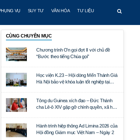
PHỤNG VỤ
SUY TƯ
VĂN HÓA
TƯ LIỆU
CÙNG CHUYÊN MỤC
Chương trình Ơn gọi đợt II với chủ đề
“Bước theo tiếng Chúa gọi”
Học viện K.23 – Hội dòng Mến Thánh Giá
Hà Nội bảo vệ khóa luận tốt nghiệp tại
Học viện Thần học Thánh Phêrô Lê Tùy
Tông du Guinea xích đạo – Đức Thánh
cha Lê-ô XIV gặp gỡ chính quyền, xã hội
dân sự và ngoại giao đoàn
Hành trình hiệp thông Ad Limina 2026 của
Hội đồng Giám mục Việt Nam – Ngày 2