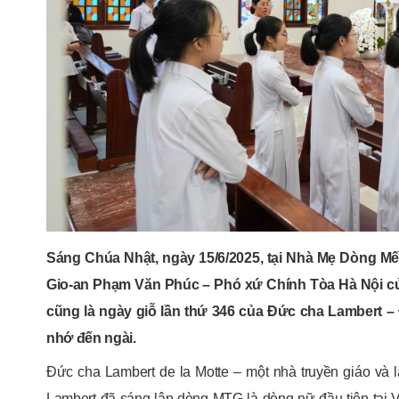
Sáng Chúa Nhật, ngày 15/6/2025, tại Nhà Mẹ Dòng M
Gio-an Phạm Văn Phúc – Phó xứ Chính Tòa Hà Nội c
cũng là ngày giỗ lần thứ 346 của Đức cha Lambert
nhớ đến ngài.
Đức cha Lambert de la Motte – một nhà truyền giáo và
Lambert đã sáng lập dòng MTG là dòng nữ đầu tiên tại 