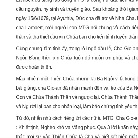
cầu nguyện, hy sinh và truyền giáo. Sau khoảng thời gian 
ngày 15/6/1679, tại Ayuthia, Đức cha đã trở về Nhà Cha
cha Lambert, mỗi người con MTG nói chung và cách ri
thần và tha thiết cầu xin Chúa ban cho tiến trình tuyên th
Cùng chung tâm tình ấy, trong lời ngỏ đầu lễ, Cha Gio-a
Ngôi. Đồng thời, xin Chúa tuôn đổ muôn ơn phúc và chú
được hoàn thiện.
Mầu nhiệm một Thiên Chúa nhưng lại Ba Ngôi vị là trung t
bài giảng, cha Gio-an đã nhấn mạnh đến vai trò của Ba 
Con và Chúa Thánh Thần và ngược lại. Chúa Thánh Thần 
và Người lại ban cho nhân loại, làm bảo chứng tình yêu t
Từ đó, nhắn nhủ cách riêng tới các nữ tu MTG, Cha Gio-an
: Khiết tịnh, Nghèo khó và Vâng phục. Qua 3 lời khấn này
thác mọi sự vào Thiên Chúa là Cha và biết kết hiệp mật 