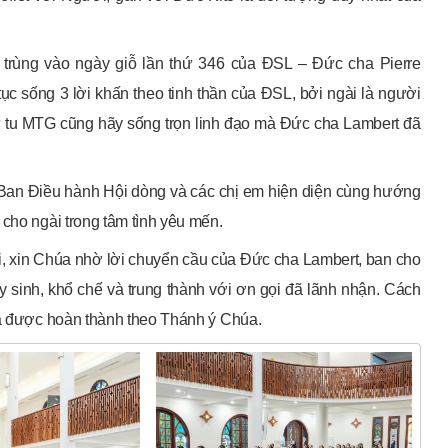
i trùng vào ngày giỗ lần thứ 346 của ĐSL – Đức cha Pierre
c sống 3 lời khấn theo tinh thần của ĐSL, bởi ngài là người
nữ tu MTG cũng hãy sống trọn linh đạo mà Đức cha Lambert đã
ng Ban Điều hành Hội dòng và các chị em hiện diện cùng hướng
 cho ngài trong tâm tình yêu mến.
, xin Chúa nhờ lời chuyển cầu của Đức cha Lambert, ban cho
 sinh, khổ chế và trung thành với ơn gọi đã lãnh nhận. Cách
ha được hoàn thành theo Thánh ý Chúa.