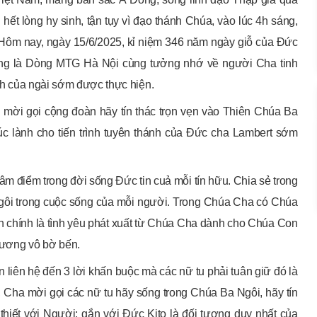
hết lòng hy sinh, tận tụy vì đạo thánh Chúa, vào lúc 4h sáng,
. Hôm nay, ngày 15/6/2025, kỉ niệm 346 năm ngày giỗ của Đức
êng là Dòng MTG Hà Nội cùng tưởng nhớ về người Cha tinh
ánh của ngài sớm được thực hiện.
n mời gọi cộng đoàn hãy tín thác trọn vẹn vào Thiên Chúa Ba
c lành cho tiến trình tuyên thánh của Đức cha Lambert sớm
âm điểm trong đời sống Đức tin cuả mỗi tín hữu. Chia sẻ trong
Ngôi trong cuộc sống của mỗi người. Trong Chúa Cha có Chúa
chính là tình yêu phát xuất từ Chúa Cha dành cho Chúa Con
hương vô bờ bến.
 liên hệ đến 3 lời khấn buộc mà các nữ tu phải tuân giữ đó là
, Cha mời gọi các nữ tu hãy sống trong Chúa Ba Ngôi, hãy tín
thiết với Người; gắn với Đức Kito là đối tượng duy nhất của