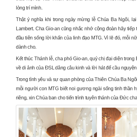
lòng trí mình.
Thật ý nghĩa khi trong ngày mừng lễ Chúa Ba Ngôi, lạ
Lambert. Cha Gio-an cũng nhắc nhớ cộng đoàn hãy tiếp tụ
đầu tiên sống lời khấn của linh đạo MTG. Vì lẽ đó, mỗi 
dành cho.
Kết thúc Thánh lễ, cha phó Gio-an, quý chị đại diện tro
về di ảnh của ĐSL dâng câu kinh và lời hát để cầu nguyện
Trong tình yêu và sự quan phòng của Thiên Chúa Ba Ngôi
mỗi người con MTG biết noi gương ngài sống tinh thần hy
riêng, xin Chúa ban cho tiến trình tuyên thánh của Đức c