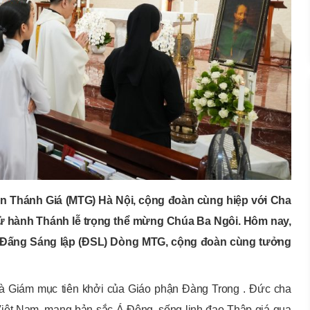
ến Thánh Giá (MTG) Hà Nội, cộng đoàn cùng hiệp với Cha
ử hành Thánh lễ trọng thể mừng Chúa Ba Ngôi. Hôm nay,
 – Đấng Sáng lập (ĐSL) Dòng MTG, cộng đoàn cùng tưởng
 là Giám mục tiên khởi của Giáo phận Đàng Trong . Đức cha
Việt Nam, mang bản sắc Á Đông, sống linh đạo Thập giá qua