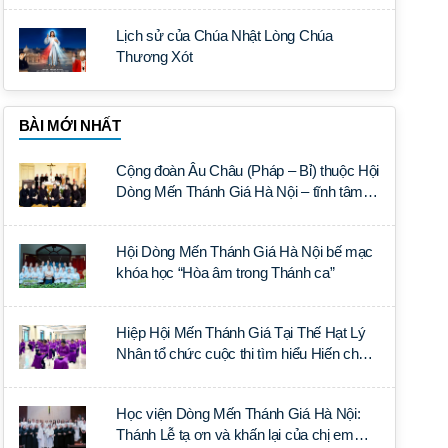
Lịch sử của Chúa Nhật Lòng Chúa
Thương Xót
BÀI MỚI NHẤT
Cộng đoàn Âu Châu (Pháp – Bỉ) thuộc Hội
Dòng Mến Thánh Giá Hà Nội – tĩnh tâm
năm tại Đan viện La Trappe
Hội Dòng Mến Thánh Giá Hà Nội bế mạc
khóa học “Hòa âm trong Thánh ca”
Hiệp Hội Mến Thánh Giá Tại Thế Hạt Lý
Nhân tổ chức cuộc thi tìm hiểu Hiến chế
Tín lý Ánh Sáng Muôn Dân
Học viện Dòng Mến Thánh Giá Hà Nội:
Thánh Lễ tạ ơn và khấn lại của chị em