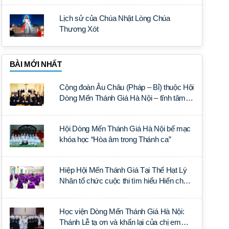
Lịch sử của Chúa Nhật Lòng Chúa
Thương Xót
BÀI MỚI NHẤT
Cộng đoàn Âu Châu (Pháp – Bỉ) thuộc Hội
Dòng Mến Thánh Giá Hà Nội – tĩnh tâm
năm tại Đan viện La Trappe
Hội Dòng Mến Thánh Giá Hà Nội bế mạc
khóa học “Hòa âm trong Thánh ca”
Hiệp Hội Mến Thánh Giá Tại Thế Hạt Lý
Nhân tổ chức cuộc thi tìm hiểu Hiến chế
Tín lý Ánh Sáng Muôn Dân
Học viện Dòng Mến Thánh Giá Hà Nội:
Thánh Lễ tạ ơn và khấn lại của chị em