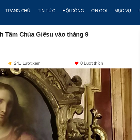
TRANG CHỦ
TIN TỨC
HỘI DÒNG
ƠN GỌI
MỤC VỤ
nh Tâm Chúa Giêsu vào tháng 9
241 Lượt xem
0
Lượt thích