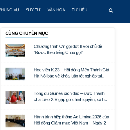
PHỤNG VỤ
SUY TƯ
VĂN HÓA
TƯ LIỆU
CÙNG CHUYÊN MỤC
Chương trình Ơn gọi đợt II với chủ đề
“Bước theo tiếng Chúa gọi”
Học viện K.23 – Hội dòng Mến Thánh Giá
Hà Nội bảo vệ khóa luận tốt nghiệp tại
Học viện Thần học Thánh Phêrô Lê Tùy
Tông du Guinea xích đạo – Đức Thánh
cha Lê-ô XIV gặp gỡ chính quyền, xã hội
dân sự và ngoại giao đoàn
Hành trình hiệp thông Ad Limina 2026 của
Hội đồng Giám mục Việt Nam – Ngày 2