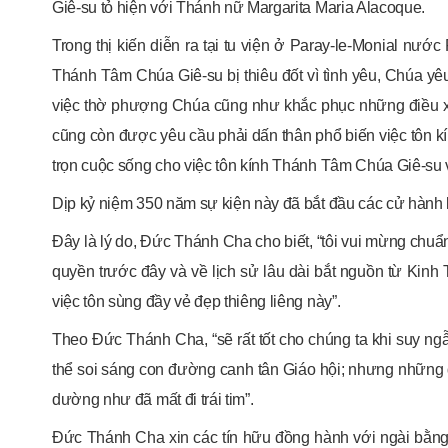
Giê-su tỏ hiện với Thánh nữ Margarita Maria Alacoque.
Trong thị kiến diễn ra tại tu viện ở Paray-le-Monial nư
Thánh Tâm Chúa Giê-su bị thiêu đốt vì tình yêu, Chúa yêu
việc thờ phượng Chúa cũng như khắc phục những điều xú
cũng còn được yêu cầu phải dấn thân phổ biến việc tôn 
trọn cuộc sống cho việc tôn kính Thánh Tâm Chúa Giê-su 
Dịp kỷ niệm 350 năm sự kiện này đã bắt đầu các cử hành 
Đây là lý do, Đức Thánh Cha cho biết, “tôi vui mừng chuẩn 
quyền trước đây và về lịch sử lâu dài bắt nguồn từ Kinh
việc tôn sùng đầy vẻ đẹp thiêng liêng này”.
Theo Đức Thánh Cha, “sẽ rất tốt cho chúng ta khi suy n
thể soi sáng con đường canh tân Giáo hội; nhưng những đi
dường như đã mất đi trái tim”.
Đức Thánh Cha xin các tín hữu đồng hành với ngài bằng l