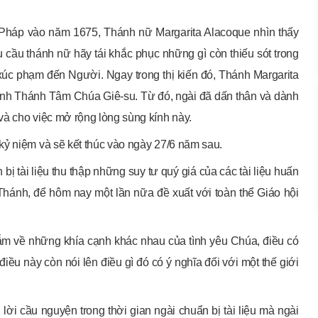
ớc Pháp vào năm 1675, Thánh nữ Margarita Alacoque nhìn thấy
 cầu thánh nữ hãy tái khắc phục những gì còn thiếu sót trong
c phạm đến Người. Ngay trong thị kiến đó, Thánh Margarita
kính Thánh Tâm Chúa Giê-su. Từ đó, ngài đã dấn thân và dành
và cho việc mở rộng lòng sùng kính này.
kỷ niệm và sẽ kết thúc vào ngày 27/6 năm sau.
bị tài liệu thu thập những suy tư quý giá của các tài liệu huấn
 Thánh, để hôm nay một lần nữa đề xuất với toàn thể Giáo hội
gẫm về những khía cạnh khác nhau của tình yêu Chúa, điều có
ều này còn nói lên điều gì đó có ý nghĩa đối với một thế giới
ời cầu nguyện trong thời gian ngài chuẩn bị tài liệu mà ngài