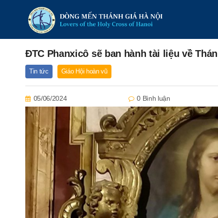
ĐTC Phanxicô sẽ ban hành tài liệu về Thá
Tin tức
Giáo Hội hoàn vũ
05/06/2024
0 Bình luận