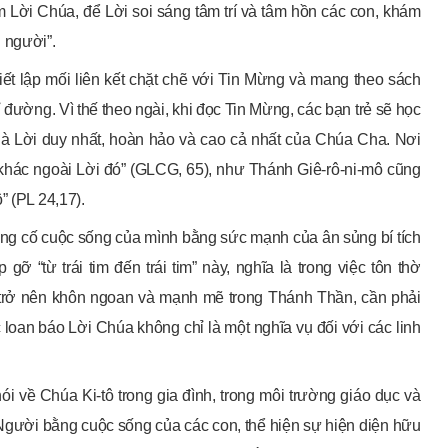
m Lời Chúa, để Lời soi sáng tâm trí và tâm hồn các con, khám
 người”.
ết lập mối liên kết chặt chẽ với Tin Mừng và mang theo sách
đường. Vì thế theo ngài, khi đọc Tin Mừng, các bạn trẻ sẽ học
là Lời duy nhất, hoàn hảo và cao cả nhất của Chúa Cha. Nơi
 khác ngoài Lời đó” (GLCG, 65), như Thánh Giê-rô-ni-mô cũng
” (PL 24,17).
ng cố cuộc sống của mình bằng sức mạnh của ân sủng bí tích
 “từ trái tim đến trái tim” này, nghĩa là trong việc tôn thờ
trở nên khôn ngoan và mạnh mẽ trong Thánh Thần, cần phải
loan báo Lời Chúa không chỉ là một nghĩa vụ đối với các linh
về Chúa Ki-tô trong gia đình, trong môi trường giáo dục và
o Người bằng cuộc sống của các con, thể hiện sự hiện diện hữu