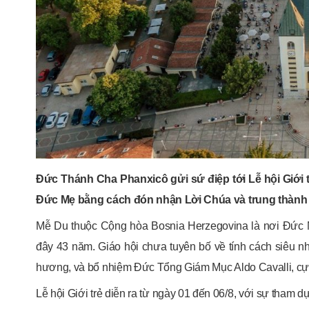
Đức Thánh Cha Phanxicô gửi sứ điệp tới Lễ hội Giới 
Đức Mẹ bằng cách đón nhận Lời Chúa và trung thành 
Mễ Du thuộc Cộng hòa Bosnia Herzegovina là nơi Đức Mẹ
đây 43 năm. Giáo hội chưa tuyên bố về tính cách siêu 
hương, và bổ nhiệm Đức Tổng Giám Mục Aldo Cavalli, cựu
Lễ hội Giới trẻ diễn ra từ ngày 01 đến 06/8, với sự tham