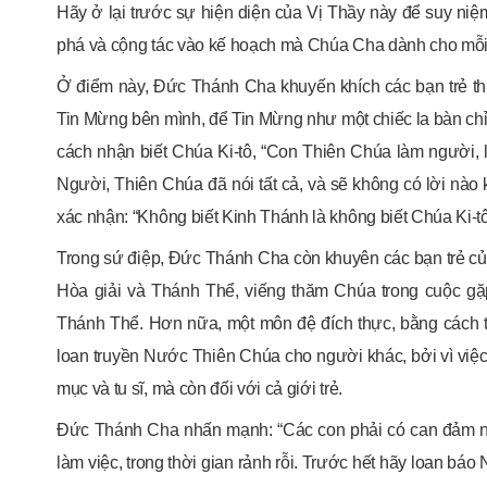
Hãy ở lại trước sự hiện diện của Vị Thầy này để suy niệ
phá và cộng tác vào kế hoạch mà Chúa Cha dành cho mỗi
Ở điểm này, Đức Thánh Cha khuyến khích các bạn trẻ thi
Tin Mừng bên mình, để Tin Mừng như một chiếc la bàn chỉ 
cách nhận biết Chúa Ki-tô, “Con Thiên Chúa làm người, 
Người, Thiên Chúa đã nói tất cả, và sẽ không có lời nào
xác nhận: “Không biết Kinh Thánh là không biết Chúa Ki-tô
Trong sứ điệp, Đức Thánh Cha còn khuyên các bạn trẻ củ
Hòa giải và Thánh Thể, viếng thăm Chúa trong cuộc gặp gỡ
Thánh Thể. Hơn nữa, một môn đệ đích thực, bằng cách 
loan truyền Nước Thiên Chúa cho người khác, bởi vì việc 
mục và tu sĩ, mà còn đối với cả giới trẻ.
Đức Thánh Cha nhấn mạnh: “Các con phải có can đảm nói 
làm việc, trong thời gian rảnh rỗi. Trước hết hãy loan bá