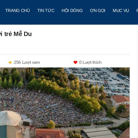
TRANG CHỦ
TIN TỨC
HỘI DÒNG
ƠN GỌI
MỤC VỤ
i trẻ Mễ Du
256 Lượt xem
0
Lượt thích