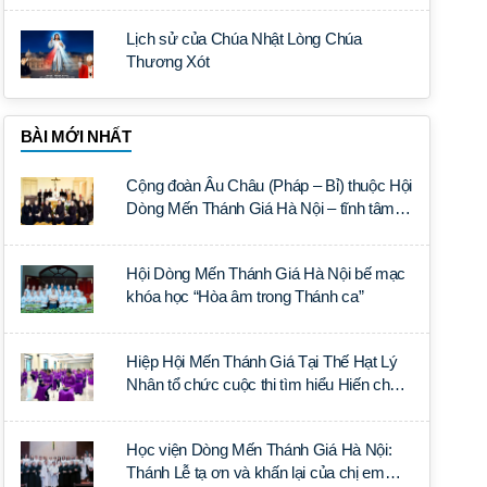
Lịch sử của Chúa Nhật Lòng Chúa
Thương Xót
BÀI MỚI NHẤT
Cộng đoàn Âu Châu (Pháp – Bỉ) thuộc Hội
Dòng Mến Thánh Giá Hà Nội – tĩnh tâm
năm tại Đan viện La Trappe
Hội Dòng Mến Thánh Giá Hà Nội bế mạc
khóa học “Hòa âm trong Thánh ca”
Hiệp Hội Mến Thánh Giá Tại Thế Hạt Lý
Nhân tổ chức cuộc thi tìm hiểu Hiến chế
Tín lý Ánh Sáng Muôn Dân
Học viện Dòng Mến Thánh Giá Hà Nội:
Thánh Lễ tạ ơn và khấn lại của chị em