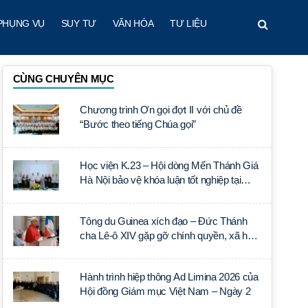
PHỤNG VỤ
SUY TƯ
VĂN HÓA
TƯ LIỆU
CÙNG CHUYÊN MỤC
Chương trình Ơn gọi đợt II với chủ đề
“Bước theo tiếng Chúa gọi”
Học viện K.23 – Hội dòng Mến Thánh Giá
Hà Nội bảo vệ khóa luận tốt nghiệp tại
Học viện Thần học Thánh Phêrô Lê Tùy
Tông du Guinea xích đạo – Đức Thánh
cha Lê-ô XIV gặp gỡ chính quyền, xã hội
dân sự và ngoại giao đoàn
Hành trình hiệp thông Ad Limina 2026 của
Hội đồng Giám mục Việt Nam – Ngày 2