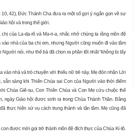
(Lc 10, 42), Đức Thánh Cha đưa ra một số gợi ý ngắn gọn về sự
iáo hội và trong thế giới.
, chị của La-da-rô và Ma-ri-a, nhắc nhở chúng ta rằng môn đệ
đã vào nhà của ba chị em, nhưng Người cũng muốn đi vào tâm
 Người nói, như thế bà đã chọn ra phần tốt nhất “không bị lấy
a vào nhà và trò chuyện với thiếu nữ trẻ này. Mẹ đón nhận Lời
, sẵn sàng khi Thiên Chúa sai Con của Người vào thời điểm
 khi Chúa Giê-su, Con Thiên Chúa và Con Mẹ cứu chuộc thế
ần, ngày Giáo hội được sinh ra trong Chúa Thánh Thần. Bằng
đã thực hiện sứ vụ cách trung thành và tận tâm. Mẹ cũng đã
 con được mời gọi trở thành môn đệ đích thực của Chúa Ki-tô.