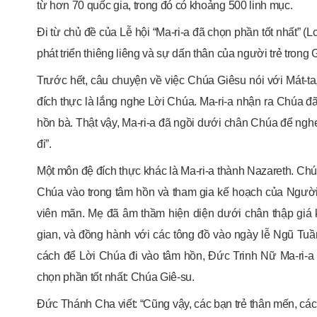
từ hơn 70 quốc gia, trong đó có khoảng 500 linh mục.
Đi từ chủ đề của Lễ hội “Ma-ri-a đã chọn phần tốt nhất” 
phát triển thiêng liêng và sự dấn thân của người trẻ trong G
Trước hết, câu chuyện về việc Chúa Giêsu nói với Mát-ta
đích thực là lắng nghe Lời Chúa. Ma-ri-a nhận ra Chúa 
hồn bà. Thật vậy, Ma-ri-a đã ngồi dưới chân Chúa để nghe
đi”.
Một môn đệ đích thực khác là Ma-ri-a thành Nazareth. Chú
Chúa vào trong tâm hồn và tham gia kế hoạch của Người
viên mãn. Mẹ đã âm thầm hiện diện dưới chân thập giá
gian, và đồng hành với các tông đồ vào ngày lễ Ngũ Tu
cách để Lời Chúa đi vào tâm hồn, Đức Trinh Nữ Ma-ri-a 
chọn phần tốt nhất: Chúa Giê-su.
Đức Thánh Cha viết: “Cũng vậy, các bạn trẻ thân mến, các