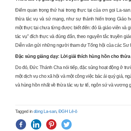
Điểm quan trọng thứ hai trong thực tại của ơn gọi La-s
thừa tác vụ và sứ mạng, như sự thánh hiến trong Giáo hộ
một thực tại chưa từng được biết đến: đó là giáo viên và g
tác vụ” đích thực và đúng đắn, theo nguyên tắc truyền gi
Diễn văn gửi những người tham dự Tổng hội của các Sư h
Đặc sủng giảng dạy: Lời giải thích hùng hồn cho thừa 
Do đó, Đức Thánh Cha nói tiếp, đặc sủng hoạt động ở trườn
một dịch vụ cho xã hội và một công việc bác ái quý giá, ng
và hùng hồn nhất về thừa tác vụ tư tế, ngôn sứ và vương g
Tagged in
dòng La-san
,
ĐGH Lê-ô