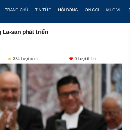
TRANG CHỦ
TIN TỨC
HỘI DÒNG
ƠN GỌI
MỤC VỤ
La-san phát triển
334 Lượt xem
0
Lượt thích