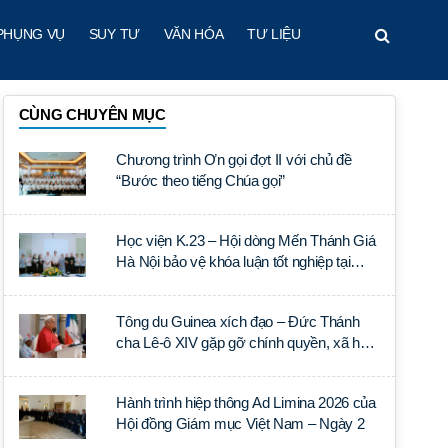
PHỤNG VỤ
SUY TƯ
VĂN HÓA
TƯ LIỆU
CÙNG CHUYÊN MỤC
Chương trình Ơn gọi đợt II với chủ đề
“Bước theo tiếng Chúa gọi”
Học viện K.23 – Hội dòng Mến Thánh Giá
Hà Nội bảo vệ khóa luận tốt nghiệp tại
Học viện Thần học Thánh Phêrô Lê Tùy
Tông du Guinea xích đạo – Đức Thánh
cha Lê-ô XIV gặp gỡ chính quyền, xã hội
dân sự và ngoại giao đoàn
Hành trình hiệp thông Ad Limina 2026 của
Hội đồng Giám mục Việt Nam – Ngày 2