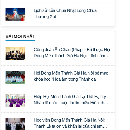
Lịch sử của Chúa Nhật Lòng Chúa
Thương Xót
BÀI MỚI NHẤT
Cộng đoàn Âu Châu (Pháp – Bỉ) thuộc Hội
Dòng Mến Thánh Giá Hà Nội – tĩnh tâm
năm tại Đan viện La Trappe
Hội Dòng Mến Thánh Giá Hà Nội bế mạc
khóa học “Hòa âm trong Thánh ca”
Hiệp Hội Mến Thánh Giá Tại Thế Hạt Lý
Nhân tổ chức cuộc thi tìm hiểu Hiến chế
Tín lý Ánh Sáng Muôn Dân
Học viện Dòng Mến Thánh Giá Hà Nội:
Thánh Lễ tạ ơn và khấn lại của chị em