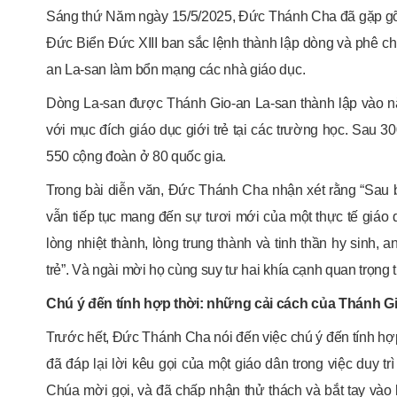
Sáng thứ Năm ngày 15/5/2025, Đức Thánh Cha đã gặp gỡ
Đức Biển Đức XIII ban sắc lệnh thành lập dòng và phê ch
an La-san làm bổn mạng các nhà giáo dục.
Dòng La-san được Thánh Gio-an La-san thành lập vào 
với mục đích giáo dục giới trẻ tại các trường học. Sau 3
550 cộng đoàn ở 80 quốc gia.
Trong bài diễn văn, Đức Thánh Cha nhận xét rằng “Sau ba
vẫn tiếp tục mang đến sự tươi mới của một thực tế giáo d
lòng nhiệt thành, lòng trung thành và tinh thần hy sinh
trẻ”. Và ngài mời họ cùng suy tư hai khía cạnh quan trọng 
Chú ý đến tính hợp thời: những cải cách của Thánh G
Trước hết, Đức Thánh Cha nói đến việc chú ý đến tính hợ
đã đáp lại lời kêu gọi của một giáo dân trong việc duy 
Chúa mời gọi, và đã chấp nhận thử thách và bắt tay vào 