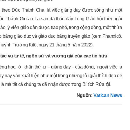
an, theo Đức Thánh Cha, là việc giảng dạy được sống như một
i. Thánh Gio-an La-san đã thúc đẩy trong Giáo hội thời ngài
iáo lý viên giáo dân được trao phó, trong cộng đồng, một “thừa
áo bằng giáo dục và giáo dục bằng truyền giáo (xem Phanxicô,
uynh Trường Kitô, ngày 21 tháng 5 năm 2022).
tác vụ tư tế, ngôn sứ và vương giả của các tín hữu
g học, lời khấn thứ tư – giảng dạy – của dòng, “ngoài việc là
ày nay vẫn xuất hiện như một trong những lời giải thích đẹp đẽ
iả mà tất cả chúng ta đã nhận được trong Bí tích Rửa tội.
Nguồn:
Vatican News