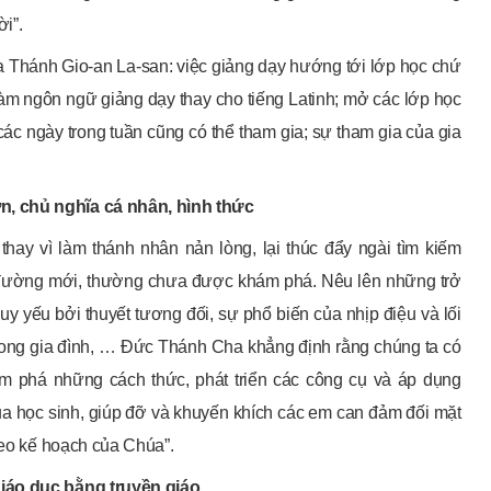
ời”.
 Thánh Gio-an La-san: việc giảng dạy hướng tới lớp học chứ
àm ngôn ngữ giảng dạy thay cho tiếng Latinh; mở các lớp học
ác ngày trong tuần cũng có thể tham gia; sự tham gia của gia
n, chủ nghĩa cá nhân, hình thức
ay vì làm thánh nhân nản lòng, lại thúc đẩy ngài tìm kiếm
 đường mới, thường chưa được khám phá. Nêu lên những trở
suy yếu bởi thuyết tương đối, sự phổ biến của nhịp điệu và lối
 trong gia đình, … Đức Thánh Cha khẳng định rằng chúng ta có
 phá những cách thức, phát triển các công cụ và áp dụng
ủa học sinh, giúp đỡ và khuyến khích các em can đảm đối mặt
heo kế hoạch của Chúa”.
giáo dục bằng truyền giáo