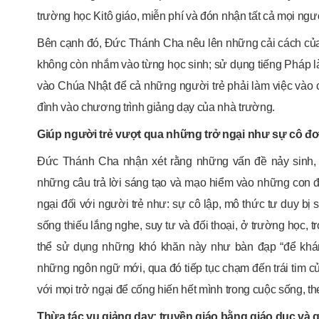
trường học Kitô giáo, miễn phí và đón nhận tất cả mọi ngư
Bên cạnh đó, Đức Thánh Cha nêu lên những cải cách của
không còn nhắm vào từng học sinh; sử dụng tiếng Pháp l
vào Chúa Nhật để cả những người trẻ phải làm việc vào c
đình vào chương trình giảng dạy của nhà trường.
Giúp người trẻ vượt qua những trở ngại như sự cô đơ
Đức Thánh Cha nhận xét rằng những vấn đề nảy sinh, th
những câu trả lời sáng tạo và mạo hiểm vào những con
ngại đối với người trẻ như: sự cô lập, mô thức tư duy bị 
sống thiếu lắng nghe, suy tư và đối thoại, ở trường học,
thể sử dụng những khó khăn này như bàn đạp “để khám
những ngôn ngữ mới, qua đó tiếp tục chạm đến trái tim c
với mọi trở ngại để cống hiến hết mình trong cuộc sống, t
Thừa tác vụ giảng dạy: truyền giáo bằng giáo dục và 