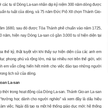
 các tu sĩ Dòng La-san nhân dịp kỷ niệm 300 năm dòng được
uẩn tu luật của dòng, và 75 năm Đức Piô XII chọn Thánh Gio-
năm 1680, sau đó được Tòa Thánh phê chuẩn vào năm 1725,
00 năm, hiện nay Dòng La-san có gần 3.000 tu sĩ hiện diện tại
 thế kỷ, thật tuyệt vời khi thấy sự hiện diện của các anh em
ục phong phú và rộng lớn, mà tại nhiều nơi trên thế giới, với
, anh em vẫn cống hiến hết mình cho việc đào tạo những người
trong lịch sử của dòng.
ioan La-san
p thời trong hoạt động của Dòng La-san. Thánh Gio-an La-san
trì “trường học dành cho người nghèo” và xem đây là dấu hiệu
làm việc. Ngài đã tạo ra một hệ thống giáo dục mới: hệ thống